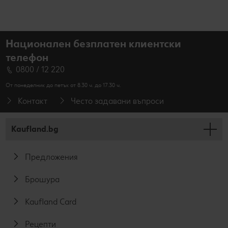
Национален безплатен клиентски
телефон
0800 / 12 220
От понеделник до петък от 8.30 ч. до 17.30 ч.
Контакт
Често задавани въпроси
Kaufland.bg
Предложения
Брошура
Kaufland Card
Рецепти