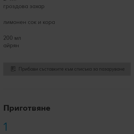
гроздова захар
лимонен сок и кора
200 мл
айрян
Прибави съставките към списъка за пазаруване
Приготвяне
1