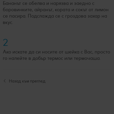
Бананът се обелва и нарязва и заедно с
боровинките, айранът, кората и сокът от лимон
се пасира. Подслажда се с гроздова захар на
вкус.
2
Ако искате да си носите от шейка с Вас, просто
го налейте в добър термос или термочаша.
Назад към преглед