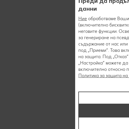
Преди да продъл
данни
Ние
обработваме Вашит
(включително бисквитки
неговите функции. Осве
за генериране на псев
съдържание от нас или 
под „Приеми“. Това вк
на защита. Под „Отказ
„Настройка“ можете да
включително относно пр
Политика за защита на