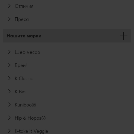
Отличия
Преса
Нашите марки
Шеф месар
Брей!
K-Classic
K-Bio
Kuniboo®
Hip & Hopps®
K-take It Veggie