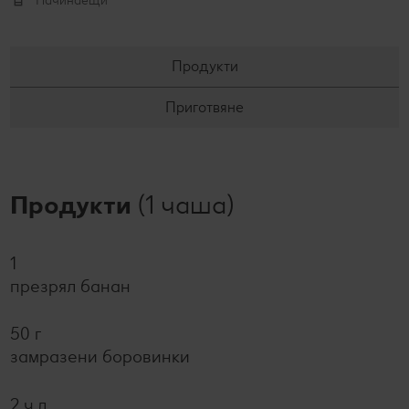
Начинаещи
Продукти
Приготвяне
Продукти
(1 чаша)
1
презрял банан
50 г
замразени боровинки
2 ч.л.