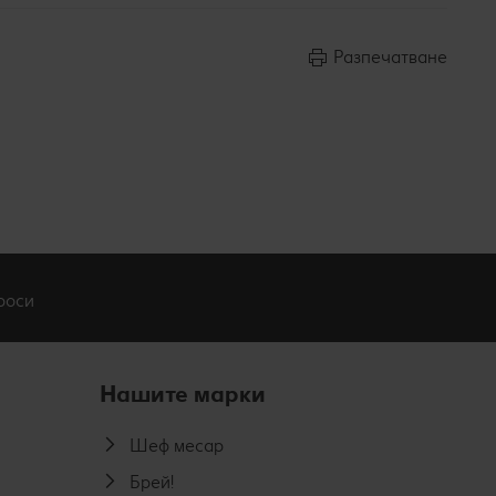
Разпечатване
роси
Нашите марки
Шеф месар
Брей!