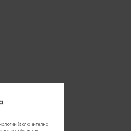
а
нологии (включително
 неговите функции.