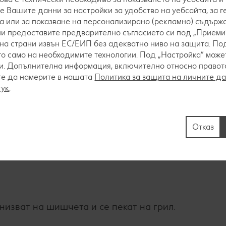
е Вашите данни за настройки за удобство на уебсайта, за 
а или за показване на персонализирано (рекламно) съдържа
 ни предоставите предварително съгласието си под „Приеми“
на страни извън ЕС/ЕИП без адекватно ниво на защита. Под
о само на необходимите технологии. Под „Настройка“ мож
. Допълнителна информация, включително относно правото 
 се почистват от костилките и заедно със сирене
те да намерите в нашата
Политика за защита на личните д
тук
.
о и риган.
Отказ
рене и се увива в бекон.
анизват на шишчета и се пекат на грил.