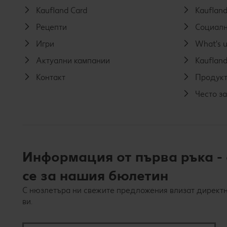
Kaufland Card
Kaufland
Рецепти
Социалн
Игри
What's u
Актуални кампании
Kaufland
Контакт
Продукт
Често з
Информация от първа ръка -
се за нашия бюлетин
С нюзлетъра ни свежите предложения влизат директн
ви.