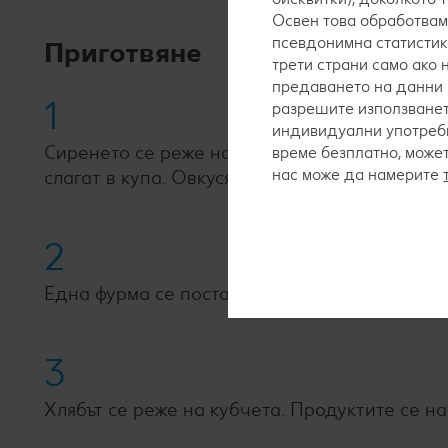
Освен това обработвам
псевдонимна статистик
Приготвяне
трети страни само ако
предаването на данни 
1
разрешите използванет
индивидуални употреби
Сиренето се реже на малки кубчета. Фурмите
време безплатно, може
нас може да намерите
слагат в купа. Овкусяват се с маслиново масл
2
Една фурма се поставя между две кубчета си
3
Хлябът се реже на кубчета. Продуктите се н