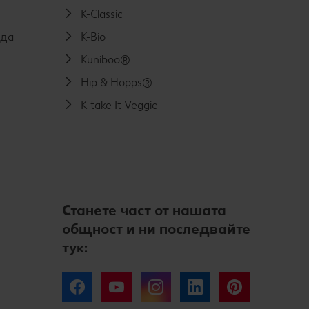
K-Classic
еда
K-Bio
Kuniboo®
Hip & Hopps®
K-take It Veggie
Станете част от нашата
общност и ни последвайте
тук:
Facebook
YouTube
Instagram
LinkedIn
Pinterest