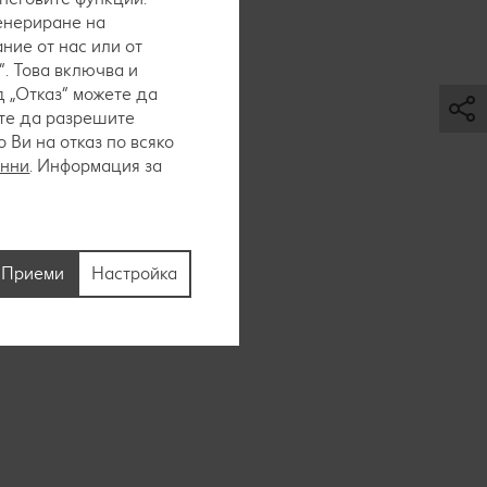
генериране на
ние от нас или от
. Това включва и
 „Отказ“ можете да
ете да разрешите
Ви на отказ по всяко
то се
анни
. Информация за
Приеми
Настройка