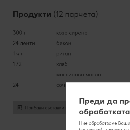
Продукти
(12 парчета)
300 г
козе сирене
24 ленти
бекон
1 ч.л.
риган
1 /2
хляб
маслиново масло
24
сочни фурми
Преди да пр
Прибави съставките към списъка за пазаруване
обработката
Ние
обработваме Вашит
бисквитки), доколкото 