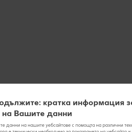
одължите: кратка информация з
 на Вашите данни
е данни на нашите уебсайтове с помощта на различни тех
това е технически необходимо за показването на уебсайта и