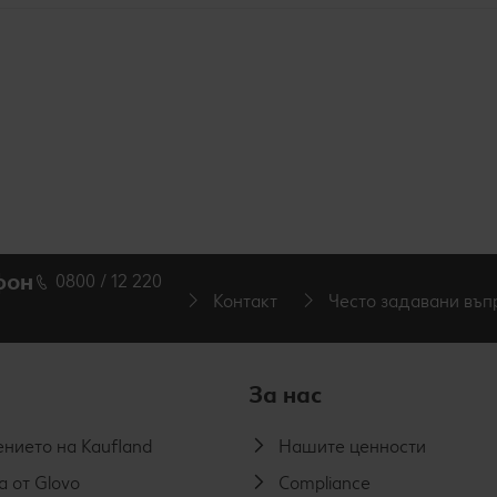
фон
0800 / 12 220
Контакт
Често задавани въп
За нас
нието на Kaufland
Нашите ценности
а от Glovo
Compliance