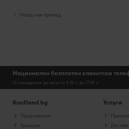
Назад към преглед
Национален безплатен клиентски теле
От понеделник до петък от 8.30 ч. до 17.30 ч.
Kaufland.bg
Услуги
Предложения
Приложе
Брошура
Доставк