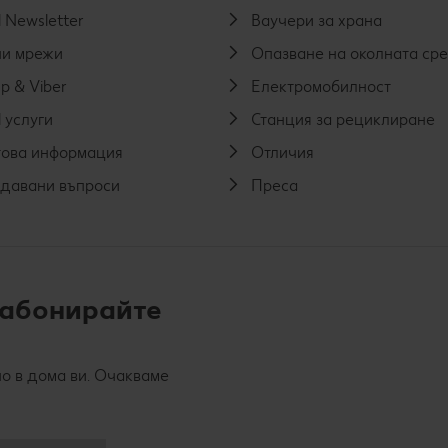
 Newsletter
Ваучери за храна
и мрежи
Опазване на околната ср
p & Viber
Електромобилност
 услуги
Станция за рециклиране
ова информация
Отличия
адавани въпроси
Преса
 абонирайте
о в дома ви. Очакваме