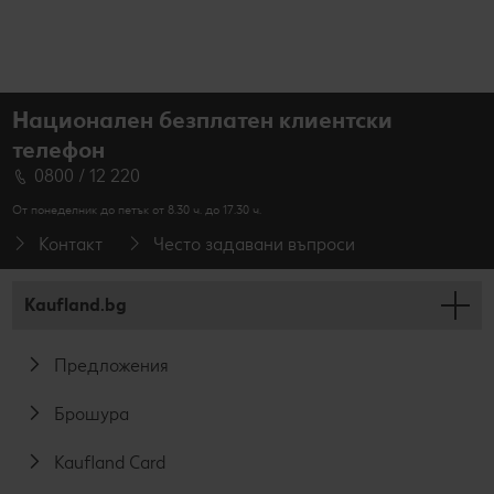
Национален безплатен клиентски
телефон
0800 / 12 220
От понеделник до петък от 8.30 ч. до 17.30 ч.
Контакт
Често задавани въпроси
Kaufland.bg
Предложения
Брошура
Kaufland Card