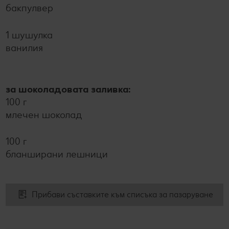
бакпулвер
1 шушулка
ванилия
за шоколадовата заливка:
100 г
млечен шоколад
100 г
бланширани лешници
Прибави съставките към списъка за пазаруване