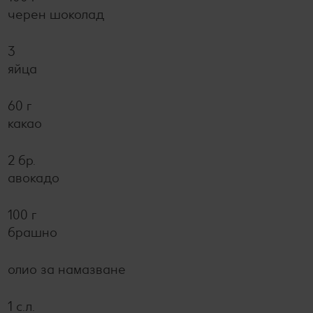
черен шоколад
3
яйца
60 г
какао
2 бр.
авокадо
100 г
брашно
олио за намазване
1 с.л.