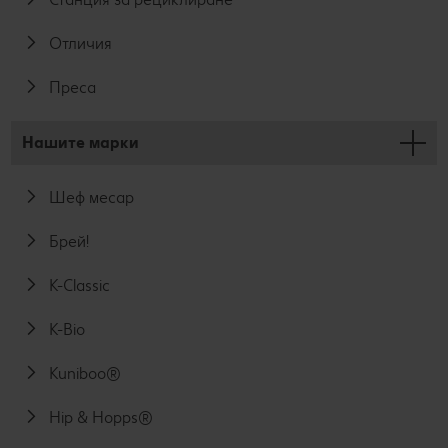
Отличия
Преса
Нашите марки
Шеф месар
Брей!
K-Classic
K-Bio
Kuniboo®
Hip & Hopps®