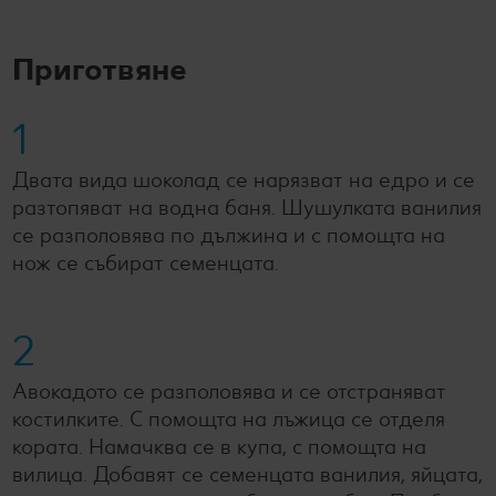
Приготвяне
1
Двата вида шоколад се нарязват на едро и се
разтопяват на водна баня. Шушулката ванилия
се разполовява по дължина и с помощта на
нож се събират семенцата.
2
Авокадото се разполовява и се отстраняват
костилките. С помощта на лъжица се отделя
кората. Намачква се в купа, с помощта на
вилица. Добавят се семенцата ванилия, яйцата,