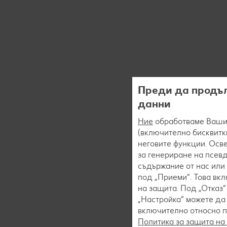
Преди да продъл
данни
Ние
обработваме Вашит
(включително бисквитки
неговите функции. Осве
за генериране на псев
съдържание от нас или 
под „Приеми“. Това вк
на защита. Под „Отказ
„Настройка“ можете да
включително относно пр
Политика за защита на