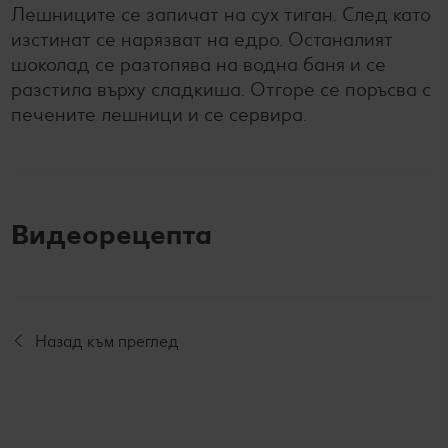
Лешниците се запичат на сух тиган. След като
изстинат се нарязват на едро. Останалият
шоколад се разтопява на водна баня и се
разстила върху сладкиша. Отгоре се поръсва с
печените лешници и се сервира.
Видеорецепта
Назад към преглед