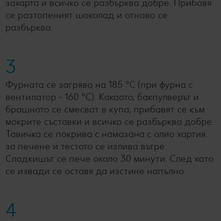
захарта и всичко се разбърква добре. Прибавя
се разтопеният шоколад и отново се
разбърква.
3
Фурната се загрява на 185 °C (при фурна с
вентилатор - 160 °C). Какаото, бакпулверът и
брашното се смесват в купа, прибавят се към
мокрите съставки и всичко се разбърква добре.
Тавичка се покрива с намазана с олио хартия
за печене и тестото се излива вътре.
Сладкишът се пече около 30 минути. След като
се извади се оставя да изстине напълно.
4