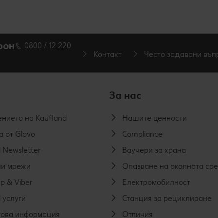
фон
0800 / 12 220
Контакт
Често задавани въп
За нас
нието на Kaufland
Нашите ценности
а от Glovo
Compliance
 Newsletter
Ваучери за храна
и мрежи
Опазване на околната ср
p & Viber
Електромобилност
 услуги
Станция за рециклиране
ова информация
Отличия