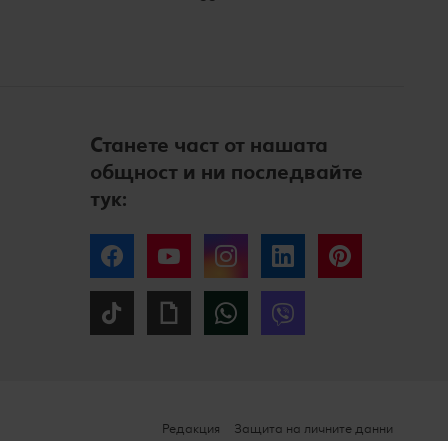
Станете част от нашата
общност и ни последвайте
тук:
Facebook
YouTube
Instagram
LinkedIn
Pinterest
Tiktok
Giphy
WhatsApp
Viber
Редакция
Защита на личните данни