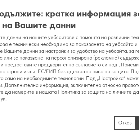
одължите: кратка информация з
 на Вашите данни
е данни на нашите уебсайтове с помощта на различни тех
това е технически необходимо за показването на уебсайта и
е Вашите данни за настройки за удобство на уебсайта, за 
а или за показване на персонализирано (рекламно) съдържа
 ни предоставите предварително съгласието си под „Приеми“
разбъркват с дървена бъркалка, докато маргаринът
на страни извън ЕС/ЕИП без адекватно ниво на защита. Под
 с миксер, другото яйце и отново се разбива около
о само на необходимите технологии. Под „Настройка“ мож
студеното прясно мляко, в което е сложена бадемо
. Допълнителна информация, включително относно правото 
те да намерите в нашата
Политика за защита на личните д
тук
.
Отказ
 бакпулверът и се добавят на порции при непрекъ
ено-млечната смес до получаване на рядко тесто.