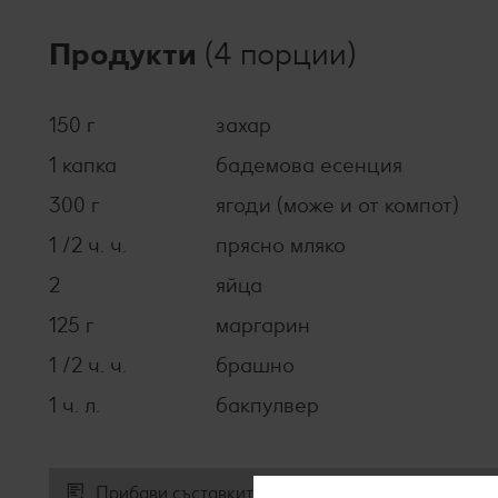
Продукти
(4 порции)
150 г
захар
1 капка
бадемова есенция
300 г
ягоди (може и от компот)
1 /2 ч. ч.
прясно мляко
2
яйца
125 г
маргарин
1 /2 ч. ч.
брашно
1 ч. л.
бакпулвер
Прибави съставките към списъка за пазаруване