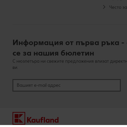
Често з
Информация от първа ръка -
се за нашия бюлетин
С нюзлетъра ни свежите предложения влизат директн
ви.
Вашият e-mail адрес