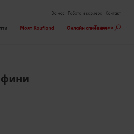
За нас
Работа и кариера
Контакт
Търсене
пти
Моят Kaufland
Онлайн списание
ене на рецепта
Игри
За духа и тялото
нарни теми
Актуални кампании
Съвети от кухнята
Услуги
Развлечения, отдих и
свободно време
ъфини
Ние сме семейство
ebook
terest