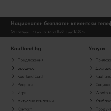
Национален безплатен клиентски теле
От понеделник до петък от 8.30 ч. до 17.30 ч.
Kaufland.bg
Услуги
Предложения
Приложе
Брошура
Доставк
Kaufland Card
Kaufland
Рецепти
Социалн
Игри
What's u
Актуални кампании
Kaufland
Контакт
Продукт