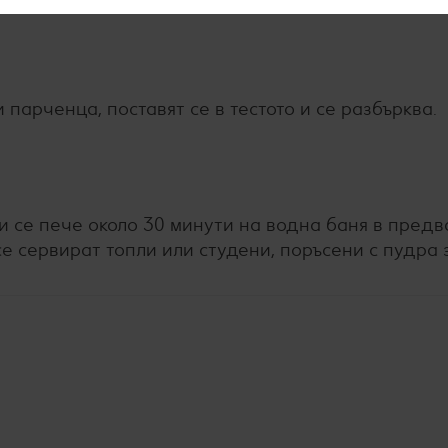
 парченца, поставят се в тестото и се разбърква.
и се пече около 30 минути на водна баня в пред
е сервират топли или студени, поръсени с пудра 