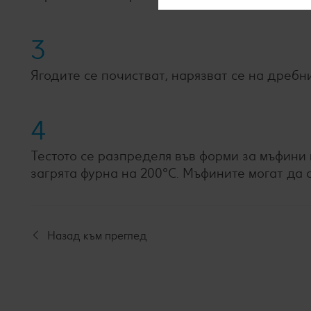
3
Ягодите се почистват, нарязват се на дребни
4
Тестото се разпределя във форми за мъфини 
загрята фурна на 200°С. Мъфините могат да с
Назад към преглед