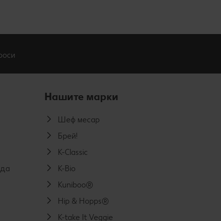
роси
Нашите марки
Шеф месар
Брей!
K-Classic
еда
K-Bio
Kuniboo®
Hip & Hopps®
K-take It Veggie