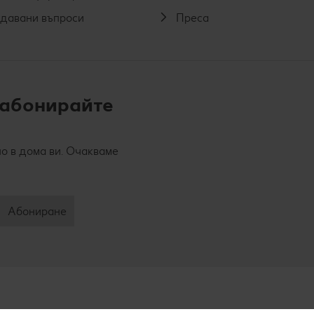
адавани въпроси
Преса
 абонирайте
о в дома ви. Очакваме
Абониране