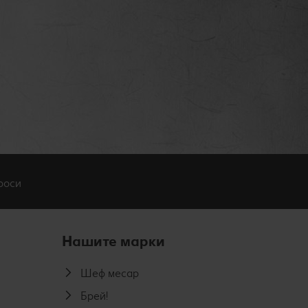
роси
Нашите марки
Шеф месар
Брей!