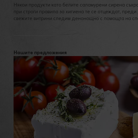
Някои продукти като белите саламурени сирена съхр
при строги правила за хигиена те се отцеждат, пред
свежите витрини следим денонощно с помощта на сп
Нашите предложения