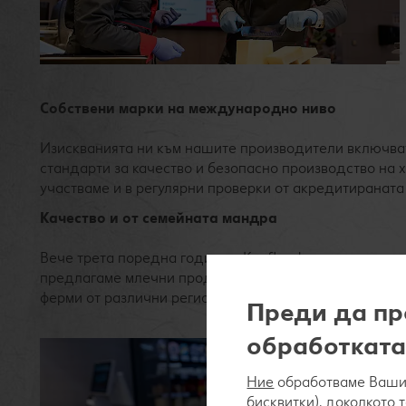
Собствени марки на международно ниво
Изискванията ни към нашите производители включва
стандарти за качество и безопасно производство на х
участваме и в регулярни проверки от акредитираната
Качество и от семейната мандра
Вече трета поредна година в Kaufland развиваме мре
предлагаме млечни продукти от над 20 малки и сред
ферми от различни региони на България.
Преди да пр
обработката
Ние
обработваме Вашит
бисквитки), доколкото 