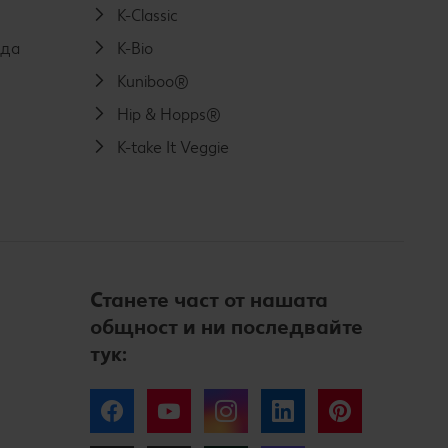
K-Classic
еда
K-Bio
Kuniboo®
Hip & Hopps®
K-take It Veggie
Станете част от нашата
общност и ни последвайте
тук:
Facebook
YouTube
Instagram
LinkedIn
Pinterest