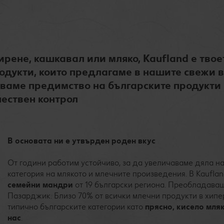
ене, кашкавал или мляко, Kaufland e твоет
родукти, които предлагаме в нашите свежи 
даваме предимство на българските продукти
ествен контрол
В основата ни е утвърден роден вкус
От години работим устойчиво, за да увеличаваме дяла н
категория на млякото и млечните произведения. В Kaufla
семейни мандри
от 19 български региона. Преобладаващ
Пазарджик. Близо 70% от всички млечни продукти в хипе
типично българските категории като
прясно, кисело мля
нас
.