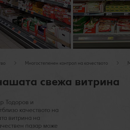
тво
Многостепенен контрол на качеството
М
нашата свежа витрина
р Тодоров и
отблизо
качеството на
ата витрина на
качествен пазар може