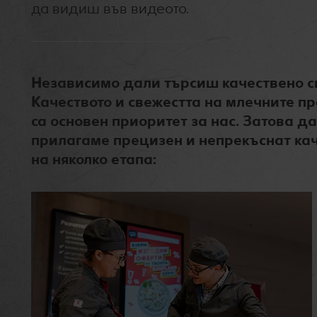
да видиш във видеото.
Независимо дали търсиш качествено сир
Качеството и свежестта на млечните п
са основен приоритет за нас. Затова 
прилагаме прецизен и непрекъснат кач
на няколко етапа: