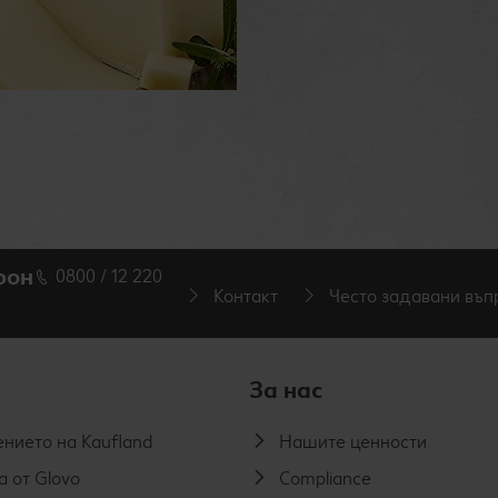
фон
0800 / 12 220
Контакт
Често задавани въп
За нас
нието на Kaufland
Нашите ценности
а от Glovo
Compliance