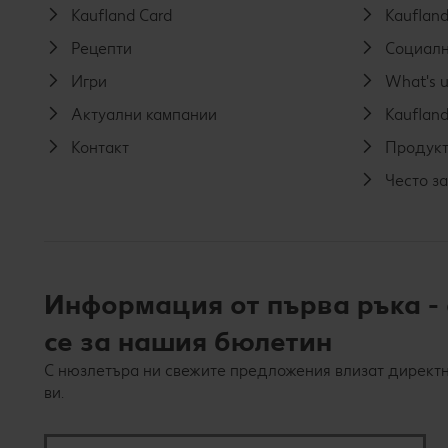
Kaufland Card
Kaufland
Рецепти
Социалн
Игри
What's u
Актуални кампании
Kaufland
Контакт
Продукт
Често з
Информация от първа ръка -
се за нашия бюлетин
С нюзлетъра ни свежите предложения влизат директн
ви.