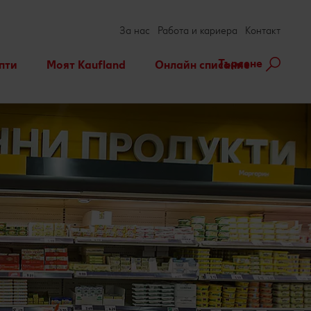
За нас
Работа и кариера
Контакт
Търсене
пти
Моят Kaufland
Онлайн списание
ене на рецепта
Игри
За духа и тялото
нарни теми
Актуални кампании
Съвети от кухнята
Услуги
Развлечения, отдих и
свободно време
Ние сме семейство