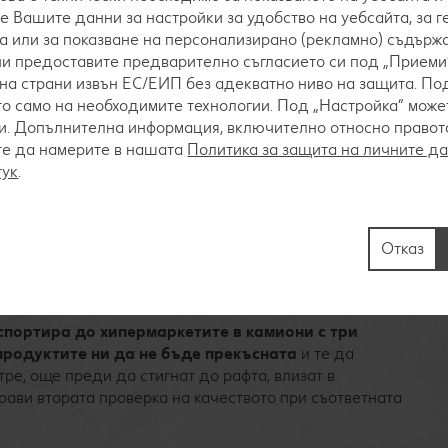
Провеждаме
вътрешни дегустации
, в които оценяваме 
е Вашите данни за настройки за удобство на уебсайта, за 
включени в асортимента ни, те стават обект и на т.нар.
"с
а или за показване на персонализирано (рекламно) съдържа
един момент имаме постоянно свежа млечна продукция.
 ни предоставите предварително съгласието си под „Приеми“
Непрекъсната хладилна верига и строги условия на с
на страни извън ЕС/ЕИП без адекватно ниво на защита. Под
о само на необходимите технологии. Под „Настройка“ мож
В Kaufland прилагаме специална програма за прием, съхр
. Допълнителна информация, включително относно правото 
продажба на млечните ни продукти, която е разработена
те да намерите в нашата
Политика за защита на личните д
тук
.
ен качествен контрол, преди да бъдат изложени за
токата в Централния логистичен център
в с. Стряма. Там,
ура, специалистите
окачествители
на компанията
Отказ
ажа на продуктите, коректността на етикета и качеството
спортира до хипермаркетите в камиони с три
продуктите ни да не бъде прекъсната
и те да
ре, още преди да стигнат до рафта, влизат в
прави втората проверка на качеството при съответната