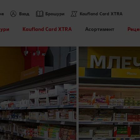
не
Вход
Брошури
Kaufland Card XTRA
ури
Kaufland Card XTRA
Асортимент
Реце
Спестявай с XTRA
Нашите марки
Търс
партньорски отстъпки
Други марки
Кули
XTRA купони
Свежест и качество
Kaufland Scan
Още от асортимента
Пазарувай в Kaufland и
можеш да спечелиш JBL
Лексикон на свежестта
награди