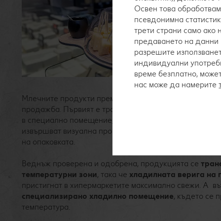
Освен това обработвам
псевдонимна статистик
трети страни само ако
предаването на данни 
разрешите използванет
индивидуални употреби
време безплатно, може
нас може да намерите
Млечните продукти преминават два пункта на вътреш
продажба. Първият е традиционно
при приема на с
в специално помещение, при необходимата температ
извършват визуална проверка за вида, аромата и грам
на опаковката.
Веднъж проверена и одобрена, продукцията се
тран
температурни зони
, така че
хладилната верига на 
пристигнат в хипермаркетите максимално свежи. А вът
специализирано хладилно помещение
, където се 
температура.