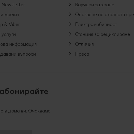
 Newsletter
Ваучери за храна
и мрежи
Опазване на околната ср
p & Viber
Електромобилност
 услуги
Станция за рециклиране
ова информация
Отличия
адавани въпроси
Преса
 абонирайте
о в дома ви. Очакваме