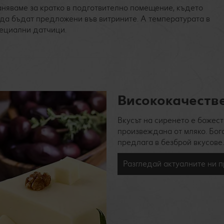
аняваме за кратко в подготвително помещение, където
и да бъдат предложени във витрините. А температурата в
ециални датчици.
Висококачеств
Вкусът на сиренето е божест
произвеждана от мляко. Бог
предлага в безброй вкусове.
Разгледай актуалните ни 