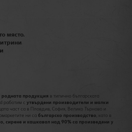
о място.
витрини
 и
а
родната продукция
в типично българската
nd работим с
утвърдени производители и малки
ата част са в Пловдив, София, Велико Търново и
рмаркетите ни са
българско производство
, като в
ко, сирене и кашкавал над 90% са произведени у