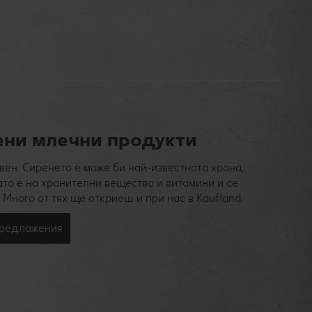
ени млечни продукти
вен. Сиренето е може би най-известната храна,
ато е на хранителни вещества и витамини и се
 Много от тях ще откриеш и при нас в Kaufland.
предложения