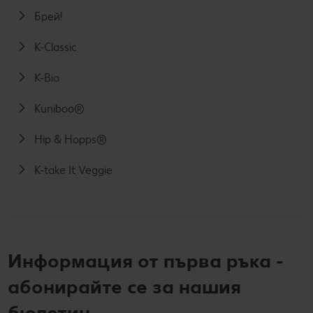
Брей!
K-Classic
K-Bio
Kuniboo®
Hip & Hopps®
K-take It Veggie
Информация от първа ръка -
абонирайте се за нашия
бюлетин