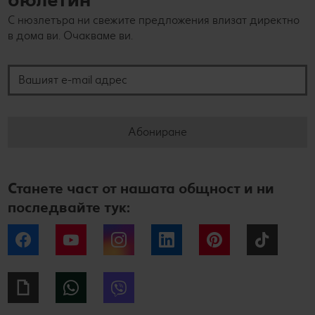
С нюзлетъра ни свежите предложения влизат директно
в дома ви. Очакваме ви.
Вашият e-mail адрес
Абониране
Станете част от нашата общност и ни
последвайте тук:
Facebook
YouTube
Instagram
LinkedIn
Pinterest
Tiktok
Giphy
WhatsApp
Viber