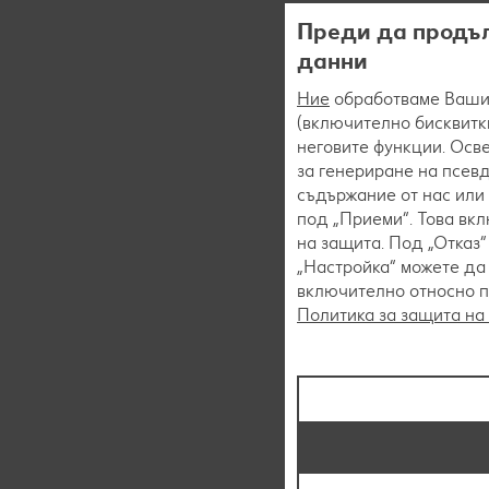
Преди да продъл
данни
Ние
обработваме Вашит
(включително бисквитки
неговите функции. Осве
за генериране на псев
съдържание от нас или 
под „Приеми“. Това вк
на защита. Под „Отказ
„Настройка“ можете да
включително относно пр
Политика за защита на