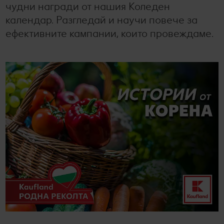
чудни награди от нашия Коледен
Лексикон на свежестта
Услуги
Съвети от кухнята
календар. Разгледай и научи повече за
ефективните кампании, които провеждаме.
Ние сме семейство
Развлечения, отдих и свободно време