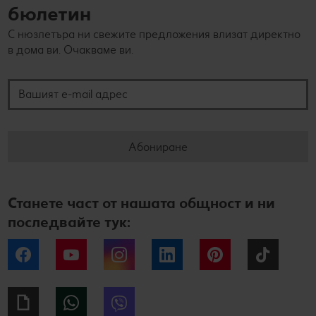
бюлетин
С нюзлетъра ни свежите предложения влизат директно
в дома ви. Очакваме ви.
Вашият e-mail адрес
Абониране
Станете част от нашата общност и ни
последвайте тук:
Facebook
YouTube
Instagram
LinkedIn
Pinterest
Tiktok
Giphy
WhatsApp
Viber