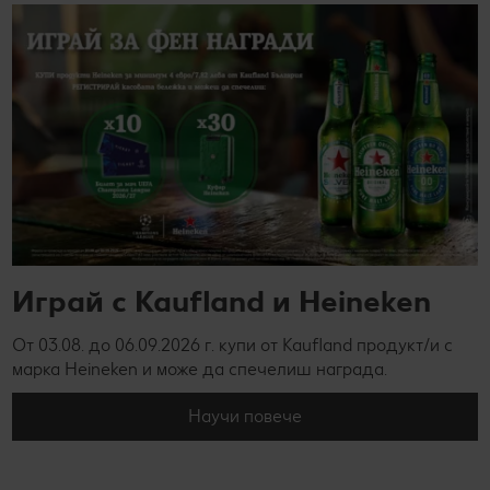
Играй с Kaufland и Heineken
От 03.08. до 06.09.2026 г. купи от Kaufland продукт/и с
марка Heineken и може да спечелиш награда.
Научи повече