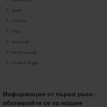
Брей!
K-Classic
K-Bio
Kuniboo®
Hip & Hopps®
K-take It Veggie
Информация от първа ръка -
абонирайте се за нашия