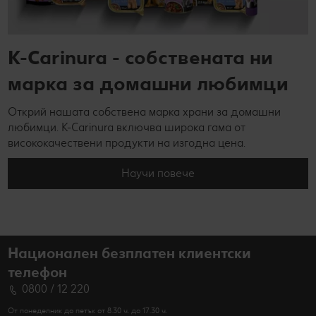
K-Carinura - собствената ни
марка за домашни любимци
Открий нашата собствена марка храни за домашни
любимци. K-Carinura включва широка гама от
висококачествени продукти на изгодна цена.
Научи повече
Национален безплатен клиентски
телефон
0800 / 12 220
От понеделник до петък от 8.30 ч. до 17.30 ч.