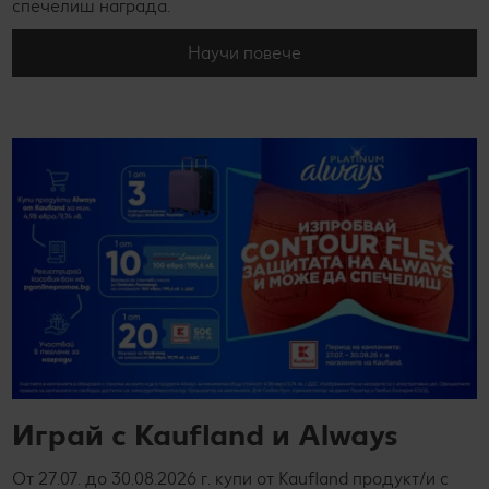
спечелиш награда.
Научи повече
Играй с Kaufland и Always
От 27.07. до 30.08.2026 г. купи от Kaufland продукт/и с