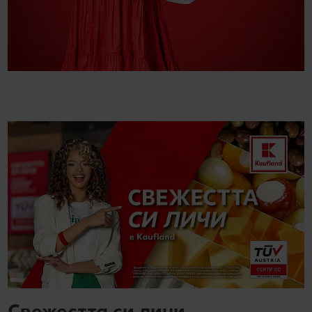
Свежестта си личи