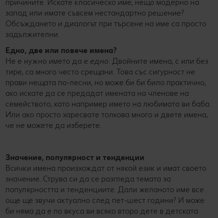
причините. Искате класическо име, нещо модерно на
запад или имате съвсем нестандартно решение?
Обсъждането и диалогът при търсене на име са просто
задължителни.
Едно, две или повече имена?
Не е нужно името да е
едно
. Двойните имена, с или без
тире, са много често срещани. Това със сигурност не
прави нещата по-лесни, но може би би било практично,
ако искате да се предадат имената на членове на
семейството, като например името на любимата ви баба.
Или ако просто харесвате толкова много и двете имена,
че не можете да изберете.
Значение, популярност и тенденции
Всички имена произхождат от някой език и имат своето
значение. Струва си да се разгледа темата за
популярността и тенденциите. Дали желаното име все
още ще звучи актуално след пет-шест години? И може
би няма да е по вкуса ви всяко второ дете в детската