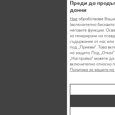
Преди да продъл
данни
Ние
обработваме Вашит
(включително бисквитки
неговите функции. Осве
за генериране на псев
съдържание от нас или 
под „Приеми“. Това вк
на защита. Под „Отказ
„Настройка“ можете да
включително относно пр
Политика за защита на