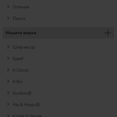
Отличия
Преса
Нашите марки
Шеф месар
Брей!
K-Classic
K-Bio
Kuniboo®
Hip & Hopps®
K-take It Veggie