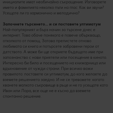
инициалите имат необичайно съкращение. Изговорете
името и фамилията няколко пъти на глас: Как ви звучи?
Усещате ли го хармонично и мелодично?
Започнете търсенето... и си поставете ултиматум
Най-популярният и бърз начин за търсене днес е
интернет. Това обаче понякога е повече объркващо,
отколкото от помощ. Затова прелистете отново
любимата си книга и потърсете забравени герои от
детството. А може би ще откриете бъдещото име при
запознанство с нови приятели или посещение в киното.
Интересно би било и посещението на книжарница или
вдъхновение от чужди страни. При всичко важи
правилото: поставете си ултиматум, до кога желаете да
вземете решението заедно. И не се тревожете: когато
хванете малкото съкровище в ръце и не го усещате като
Иван или Лора, все още не е късно да вземете
спонтанно решение.