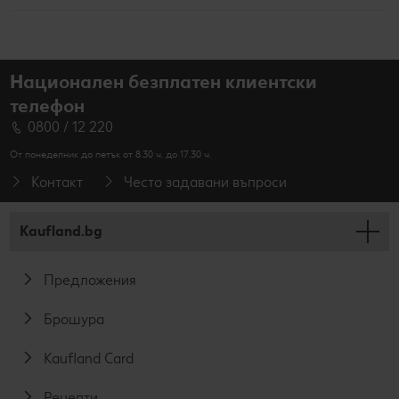
Национален безплатен клиентски
телефон
0800 / 12 220
От понеделник до петък от 8.30 ч. до 17.30 ч.
Контакт
Често задавани въпроси
Kaufland.bg
Предложения
Брошура
Kaufland Card
Рецепти