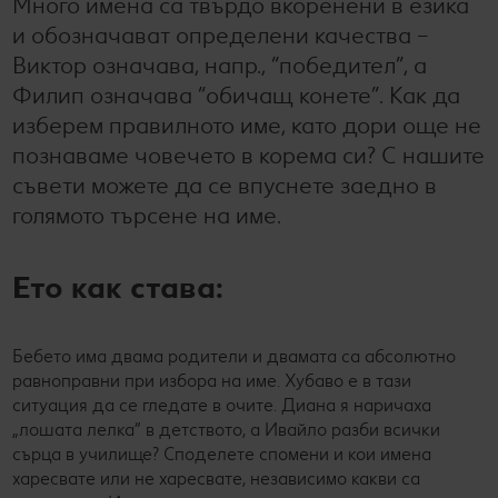
Много имена са твърдо вкоренени в езика
и обозначават определени качества –
Лексикон на свежестта
Услуги
Съвети от кухнята
Виктор означава, напр., “победител”, а
Ние сме семейство
Развлечения, отдих и свободно време
Филип означава “обичащ конете”. Как да
изберем правилното име, като дори още не
познаваме човечето в корема си? С нашите
съвети можете да се впуснете заедно в
голямото търсене на име.
Ето как става:
Бебето има двама родители и двамата са абсолютно
равноправни при избора на име. Хубаво е в тази
ситуация да се гледате в очите. Диана я наричаха
„лошата лелка“ в детството, а Ивайло разби всички
сърца в училище? Споделете спомени и кои имена
харесвате или не харесвате, независимо какви са