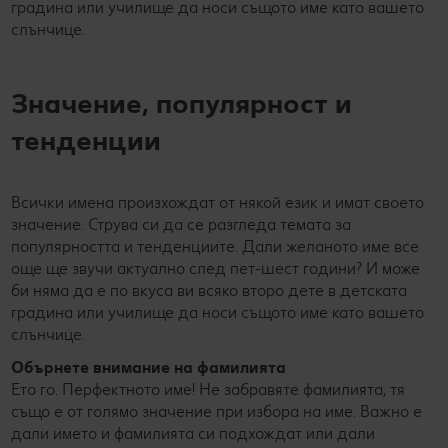
градина или училище да носи същото име като вашето
слънчице.
Значение, популярност и
тенденции
Всички имена произхождат от някой език и имат своето
значение. Струва си да се разгледа темата за
популярността и тенденциите. Дали желаното име все
още ще звучи актуално след пет-шест години? И може
би няма да е по вкуса ви всяко второ дете в детската
градина или училище да носи същото име като вашето
слънчице.
Обърнете внимание на фамилията
Ето го. Перфектното име! Не забравяте фамилията, тя
също е от голямо значение при избора на име. Важно е
дали името и фамилията си подхождат или дали