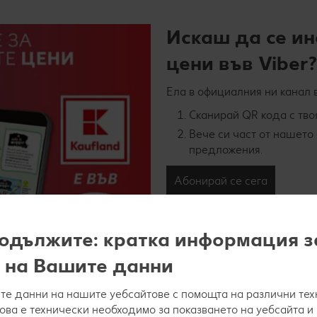
Искаш да се и
цени във Viber?
Ела в официалния ни канал в
Сканирай QR кода с тво
Вече си част от нашето 
предложения.
Абонирай се сега
одължите: кратка информация з
 на Вашите данни
е данни на нашите уебсайтове с помощта на различни тех
това е технически необходимо за показването на уебсайта и