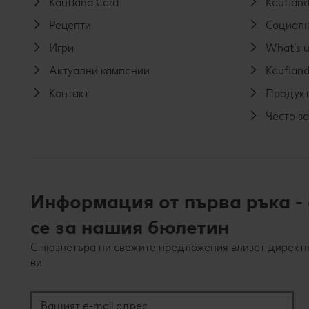
Kaufland Card
Kaufland
Рецепти
Социалн
Игри
What's u
Актуални кампании
Kaufland
Контакт
Продукт
Често з
Информация от първа ръка -
се за нашия бюлетин
С нюзлетъра ни свежите предложения влизат директн
ви.
Вашият e-mail адрес