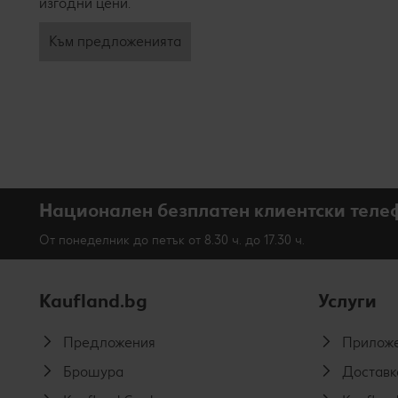
изгодни цени.
Към предложенията
Национален безплатен клиентски теле
От понеделник до петък от 8.30 ч. до 17.30 ч.
Kaufland.bg
Услуги
Предложения
Приложе
Брошура
Доставк