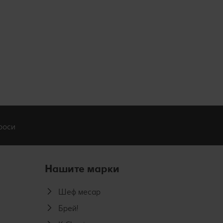
роси
Нашите марки
Шеф месар
Брей!