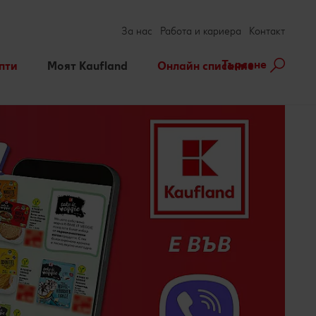
За нас
Работа и кариера
Контакт
Търсене
пти
Моят Kaufland
Онлайн списание
ене на рецепта
Игри
За духа и тялото
нарни теми
Актуални кампании
Съвети от кухнята
Услуги
Развлечения, отдих и
свободно време
Ние сме семейство