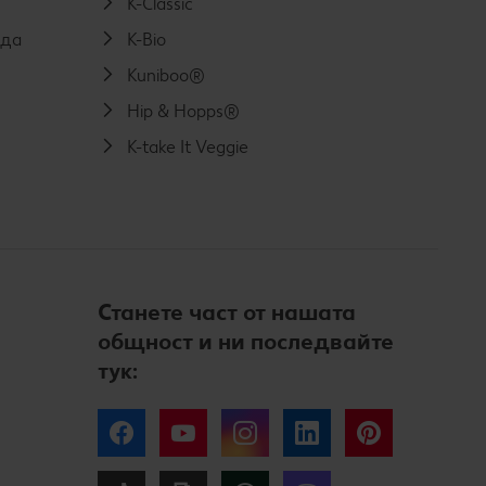
K-Classic
еда
K-Bio
Kuniboo®
Hip & Hopps®
K-take It Veggie
Станете част от нашата
общност и ни последвайте
тук:
Facebook
YouTube
Instagram
LinkedIn
Pinterest