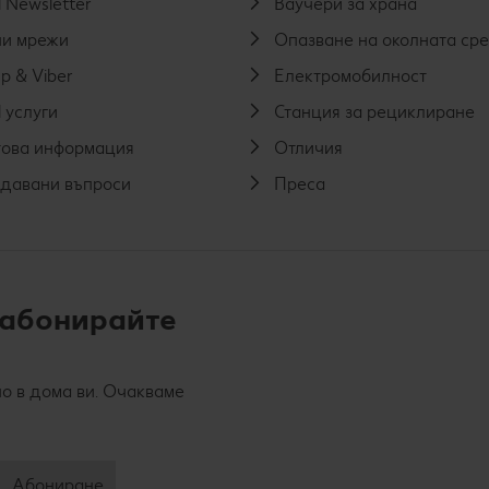
 Newsletter
Ваучери за храна
и мрежи
Опазване на околната ср
p & Viber
Електромобилност
 услуги
Станция за рециклиране
ова информация
Отличия
адавани въпроси
Преса
 абонирайте
о в дома ви. Очакваме
Абониране