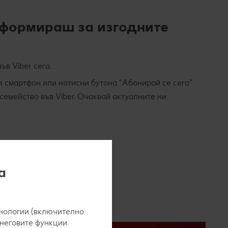
нформираш за изгодните
ъв Viber сега.
я смартфон или натисни бутона "Абонирай се сега".
семейство във Viber. Очаквай актуалните ни
а
нологии (включително
 неговите функции.