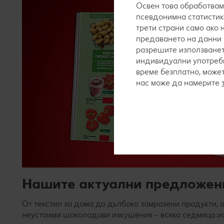
Освен това обработвам
псевдонимна статистик
трети страни само ако
предаването на данни 
разрешите използванет
индивидуални употреби
време безплатно, може
нас може да намерите
Нашите актуални предложен
От текстил за дома до дълбоко замразени продукти, 
неустоими шоколадови изкушения – всяка седмица и