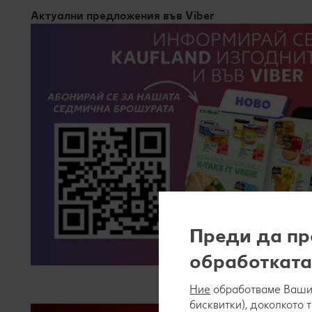
Актуални предложения във Viber
Преди да пр
обработката
Ние
обработваме Вашит
бисквитки), доколкото 