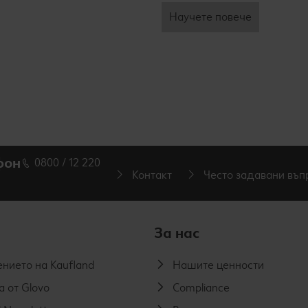
Научете повече
фон
0800 / 12 220
Контакт
Често задавани въп
За нас
нието на Kaufland
Нашите ценности
а от Glovo
Compliance