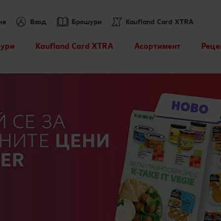
не
Вход
Брошури
Kaufland Card XTRA
ури
Kaufland Card XTRA
Асортимент
Реце
Спестявай с XTRA
Нашите марки
Търс
партньорски отстъпки
Други марки
Кули
XTRA купони
Свежест и качество
Kaufland Scan
Още от асортимента
Пазарувай в Kaufland и
можеш да спечелиш JBL
Лексикон на свежестта
награди