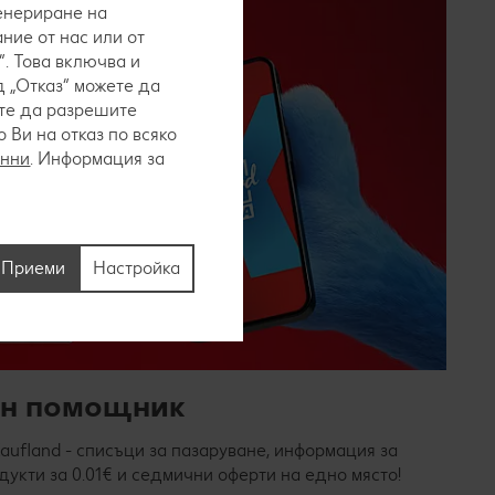
генериране на
ние от нас или от
. Това включва и
 „Отказ“ можете да
ете да разрешите
Ви на отказ по всяко
анни
. Информация за
Приеми
Настройка
ен помощник
ufland - списъци за пазаруване, информация за
дукти за 0.01€ и седмични оферти на едно място!