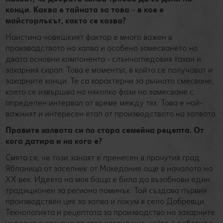
конци. Каква е тайната за това
–
в кое е
майсторлъкът, както се казва?
Наистина човешкият фактор е много важен в
производството на халва и особено замесването на
двата основни компонента - слънчогледовия тахан и
захарния сироп. Това е моментът, в който се получават и
захарните конци. Те са характерни за ръчното смесване,
което се извършва на няколко фази на замесване с
определен интервал от време между тях. Това е най-
важният и интересен етап от производството на халвата.
Правите халвата си по стара семейна рецепта. От
кога датира и на кого е?
Смята се, че този занаят е пренесен в прочутия град
Ябланица от заселник от Македония още в началото на
XX век. Идеята на моя баща е била да възобнови един
традиционен за региона поминък. Той създава първия
производствен цех за халва и локум в село Добревци.
Технологията и рецептата за производство на захарните