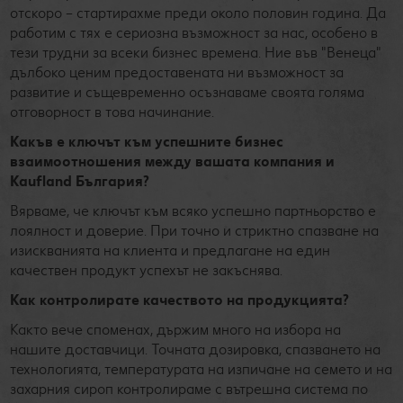
отскоро – стартирахме преди около половин година. Да
работим с тях е сериозна възможност за нас, особено в
тези трудни за всеки бизнес времена. Ние във "Венеца"
дълбоко ценим предоставената ни възможност за
развитие и същевременно осъзнаваме своята голяма
отговорност в това начинание.
Какъв е ключът към успешните бизнес
взаимоотношения между вашата компания и
Kaufland България?
Вярваме, че ключът към всяко успешно партньорство е
лоялност и доверие. При точно и стриктно спазване на
изискванията на клиента и предлагане на един
качествен продукт успехът не закъснява.
Как контролирате качеството на продукцията?
Както вече споменах, държим много на избора на
нашите доставчици. Точната дозировка, спазването на
технологията, температурата на изпичане на семето и на
захарния сироп контролираме с вътрешна система по