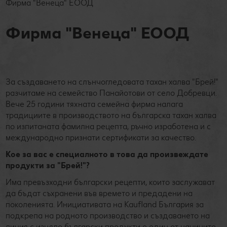
Фирма "Венеца" ЕООД
Фирма "Венеца" ЕООД
За създаването на слънчогледовата тахан халва "Брей!"
разчитаме на семейство Панайотови от село Добревци.
Вече 25 години тяхната семейна фирма налага
традициите в производството на българска тахан халва
по изпитаната фамилна рецепта, ръчно изработена и с
международно признати сертификати за качество.
Кое за вас е специалното в това да произвеждате
продукти за "Брей!"?
Има превъзходни български рецепти, които заслужават
да бъдат съхранени във времето и предадени на
поколенията. Инициативата на Kaufland България за
подкрепа на родното производство и създаването на
линия с изцяло български продукти е един от начините