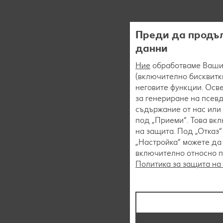
Преди да продъл
данни
Ние
обработваме Вашит
(включително бисквитки
неговите функции. Осве
за генериране на псев
съдържание от нас или 
под „Приеми“. Това вк
на защита. Под „Отказ
„Настройка“ можете да
включително относно пр
Политика за защита на