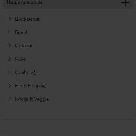
Нашите марки
Шеф месар
Брей!
K-Classic
K-Bio
Kuniboo®
Hip & Hopps®
K-take It Veggie