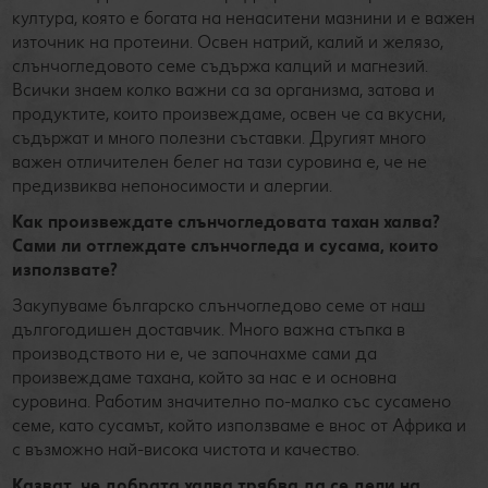
култура, която е богата на ненаситени мазнини и е важен
източник на протеини. Освен натрий, калий и желязо,
слънчогледовото семе съдържа калций и магнезий.
Всички знаем колко важни са за организма, затова и
продуктите, които произвеждаме, освен че са вкусни,
съдържат и много полезни съставки. Другият много
важен отличителен белег на тази суровина е, че не
предизвиква непоносимости и алергии.
Как произвеждате слънчогледовата тахан халва?
Сами ли отглеждате слънчогледа и сусама, които
използвате?
Закупуваме българско слънчогледово семе от наш
дългогодишен доставчик. Много важна стъпка в
производството ни е, че започнахме сами да
произвеждаме тахана, който за нас е и основна
суровина. Работим значително по-малко със сусамено
семе, като сусамът, който използваме е внос от Африка и
с възможно най-висока чистота и качество.
Казват, че добрата халва трябва да се дели на