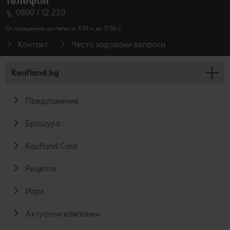
телефон
0800 / 12 220
От понеделник до петък от 8.30 ч. до 17.30 ч.
Контакт
Често задавани въпроси
Kaufland.bg
Предложения
Брошура
Kaufland Card
Рецепти
Игри
Актуални кампании