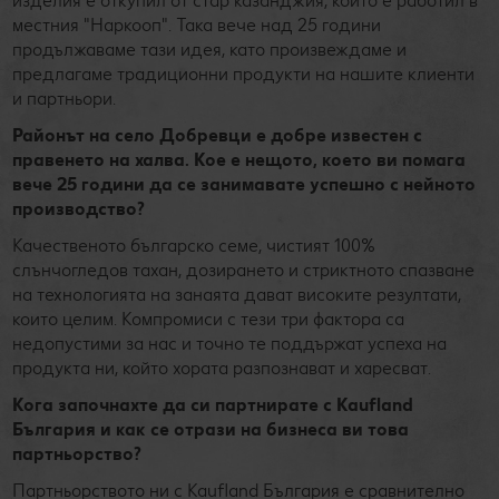
изделия е откупил от стар казанджия, който е работил в
местния "Наркооп". Така вече над 25 години
продължаваме тази идея, като произвеждаме и
предлагаме традиционни продукти на нашите клиенти
и партньори.
Районът на село Добревци е добре известен с
правенето на халва. Кое е нещото, което ви помага
вече 25 години да се занимавате успешно с нейното
производство?
Качественото българско семе, чистият 100%
слънчогледов тахан, дозирането и стриктното спазване
на технологията на занаята дават високите резултати,
които целим. Компромиси с тези три фактора са
недопустими за нас и точно те поддържат успеха на
продукта ни, който хората разпознават и харесват.
Кога започнахте да си партнирате с Kaufland
България и как се отрази на бизнеса ви това
партньорство?
Партньорството ни с Kaufland България е сравнително