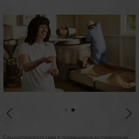
Слънчогледовото семе е традиционна за страната ни