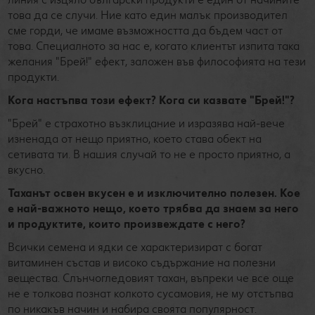
това да се случи. Ние като един малък производител
сме горди, че имаме възможността да бъдем част от
това. Специалното за нас е, когато клиентът изпита така
желания "Брей!" ефект, заложен във философията на тези
продукти.
Кога настъпва този ефект? Кога си казвате "Брей!"?
"Брей" е страхотно възклицание и изразява най-вече
изненада от нещо приятно, което става обект на
сетивата ти. В нашия случай то не е просто приятно, а
вкусно.
Таханът освен вкусен е и изключително полезен. Кое
е най-важното нещо, което трябва да знаем за него
и продуктите, които произвеждате с него?
Всички семена и ядки се характеризират с богат
витаминен състав и високо съдържание на полезни
вещества. Слънчогледовият тахан, въпреки че все още
не е толкова познат колкото сусамовия, не му отстъпва
по никакъв начин и набира своята популярност.