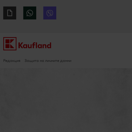
Giphy
WhatsApp
Viber
Редакция
Защита на личните данни