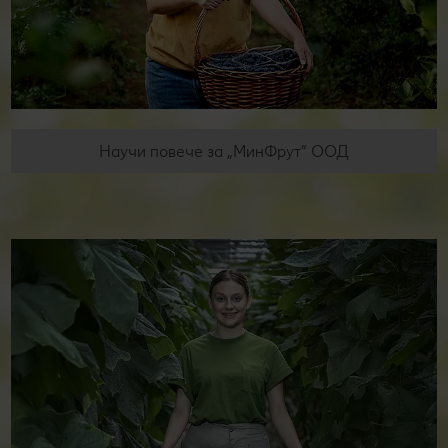
Научи повече за „МинФрут“ ООД