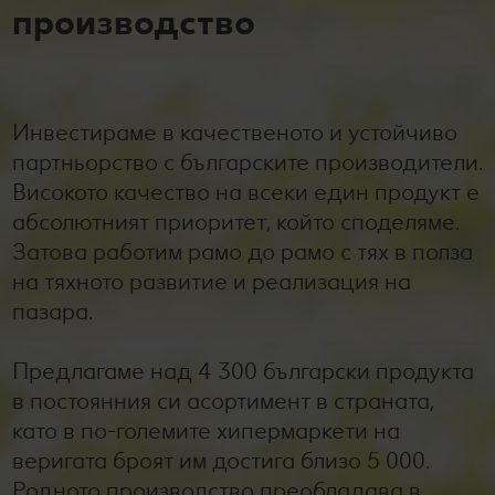
производство
Лексикон на свежестта
Услуги
Съвети от кухнята
Ние сме семейство
Развлечения, отдих и свободно време
Инвестираме в качественото и устойчиво
партньорство с българските производители.
Високото качество на всеки един продукт е
абсолютният приоритет, който споделяме.
Затова работим рамо до рамо с тях в полза
на тяхното развитие и реализация на
пазара.
Предлагаме над 4 300 български продукта
в постоянния си асортимент в страната,
като в по-големите хипермаркети на
веригата броят им достига близо 5 000.
Родното производство преобладава в