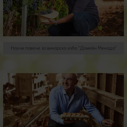
Научи повече за винарска изба "Домейн Менада"