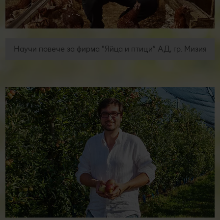
Научи повече за фирма "Яйца и птици“ АД, гр. Мизия