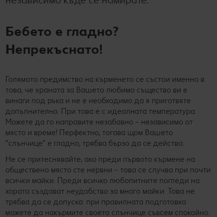
Бебето е гладно?
Непрекъснато!
Голямото предимство на кърменето се състои именно в
това, че храната за Вашето любимо същество ви е
винаги под ръка и не е необходимо да я приготвяте
допълнително. При това е с идеалната температура.
Можете да го направите незабавно – независимо от
място и време! Перфектно, тогава щом Вашето
“слънчице” е гладно, трябва бързо да се действа.
Не се притеснявайте, ако преди първото кърмене на
обществено място сте нервни – това се случва при почти
всички майки. Преди всичко любопитните погледи на
хората създават неудобство за много майки. Това не
трябва да се допуска: при правилната подготовка
можете да накърмите своето слънчице съвсем спокойно.