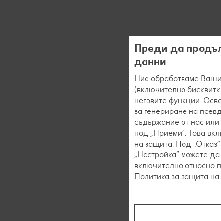
Преди да продъл
данни
Ние
обработваме Вашит
(включително бисквитки
неговите функции. Осве
за генериране на псев
съдържание от нас или 
под „Приеми“. Това вк
на защита. Под „Отказ
„Настройка“ можете да
включително относно пр
Политика за защита на