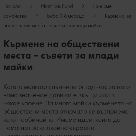
Начало
Моят Kaufland
Ние сме
Лексикон на свежестта
Услуги
Съвети от кухнята
семейство
Бебе 0-6 месеца
Кърмене на
Ние сме семейство
Развлечения, отдих и свободно време
обществени места – съвети за млади майки
Кърмене на обществени
места – съвети за млади
майки
Когато малкото слънчице огладнее, за него
няма значение дали си е вкъщи или в
някое кафене. За много майки кърменето на
обществени места отначало се възприема
като необичайно. Имаме идеи, които да
помогнат за спокойно кърмене –
независимо къде се намирате.