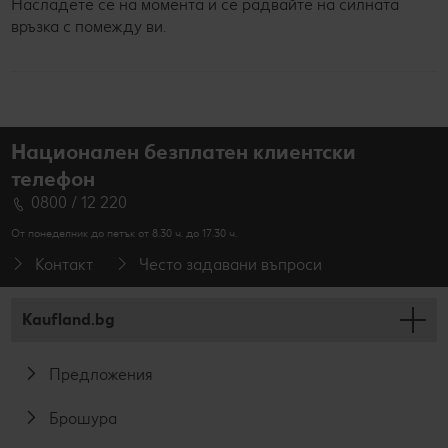
Насладете се на момента и се радвайте на силната
връзка с помежду ви.
Национален безплатен клиентски
телефон
0800 / 12 220
От понеделник до петък от 8.30 ч. до 17.30 ч.
Контакт
Често задавани въпроси
Kaufland.bg
Предложения
Брошура