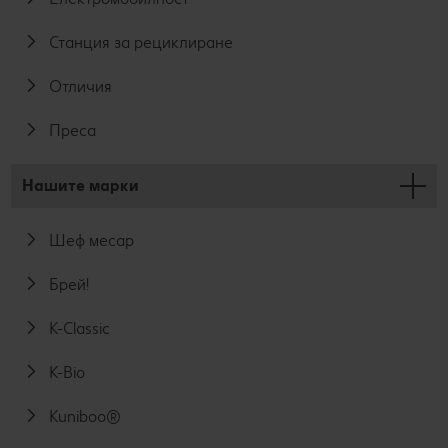
Станция за рециклиране
Отличия
Преса
Нашите марки
Шеф месар
Брей!
K-Classic
K-Bio
Kuniboo®