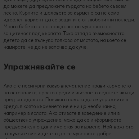
да можете да предложите гърдата на бебето съвсем
лесно. Кърпите и шаловете за кърмене са не само
идеален вариант да се защитите от любопитни погледи.
Много бебета се наслаждават на чувството на
защитеност под кърпата. Така отпада възможността
детето да се вълнува толкова от мястото, на което се
намирате, че да не започва да суче.
Упражнявайте се
Ако сте несигурни какво впечатление прави кърменето
на останалите, просто преди излизането седнете вкъщи
пред огледалото. Понякога помага да се упражните в
среда, в която кърменето не е нищо необичайно,
например в яслата. Ако отивате в заведение или в
обществено учреждение, може да се информирате
предварително дали има стая за кърмене. Най-важното
в случая е вие и детето да се чувствате добре.