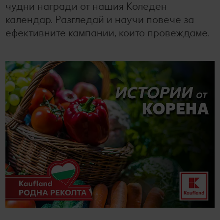
Колелото на наградите
чудни награди от нашия Коледен
Лексикон на свежестта
Услуги
Съвети от кухнята
календар. Разгледай и научи повече за
ефективните кампании, които провеждаме.
Ние сме семейство
Развлечения, отдих и свободно време