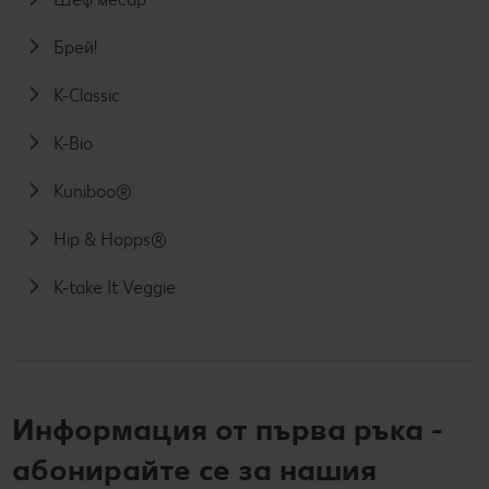
Брей!
K-Classic
K-Bio
Kuniboo®
Hip & Hopps®
K-take It Veggie
Информация от първа ръка -
абонирайте се за нашия