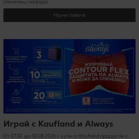
спечелиш награда.
Научи повече
Играй с Kaufland и Always
От 27.07. до 30.08.2026 г. купи от Kaufland продукт/и с