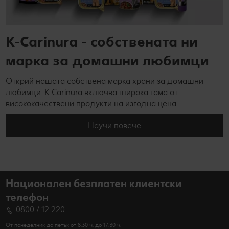
K-Carinura - собствената ни
марка за домашни любимци
Открий нашата собствена марка храни за домашни
любимци. K-Carinura включва широка гама от
висококачествени продукти на изгодна цена.
Научи повече
Национален безплатен клиентски
телефон
0800 / 12 220
От понеделник до петък от 8.30 ч. до 17.30 ч.