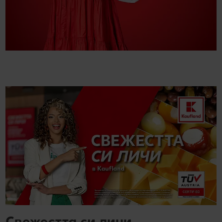
Свежестта си личи