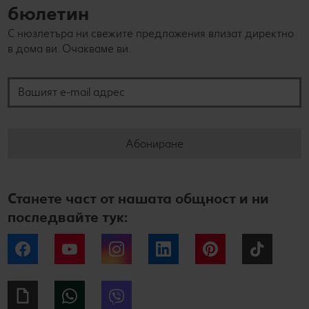
бюлетин
С нюзлетъра ни свежите предложения влизат директно
в дома ви. Очакваме ви.
Вашият e-mail адрес
Абониране
Станете част от нашата общност и ни
последвайте тук:
Facebook
YouTube
Instagram
LinkedIn
Pinterest
Tiktok
Giphy
WhatsApp
Viber