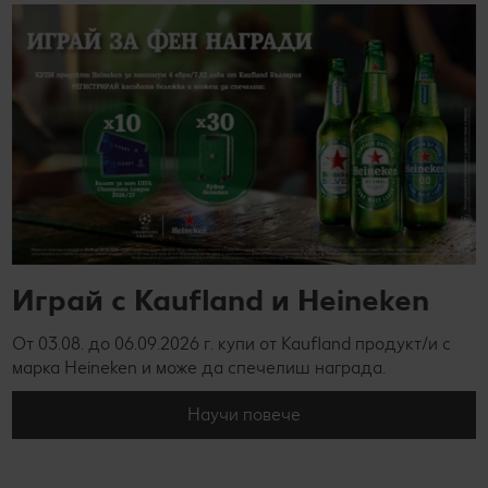
Играй с Kaufland и Heineken
От 03.08. до 06.09.2026 г. купи от Kaufland продукт/и с
марка Heineken и може да спечелиш награда.
Научи повече