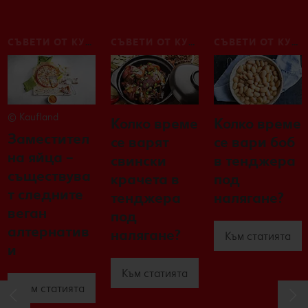
СЪВЕТИ ОТ КУХНЯТА
СЪВЕТИ ОТ КУХНЯТА
СЪВЕТИ ОТ КУХНЯТА
© Kaufland
Колко време
Колко време
Заместител
се варят
се вари боб
на яйца –
свински
в тенджера
съществува
крачета в
под
т следните
тенджера
налягане?
веган
под
алтернатив
налягане?
Към статията
и
Към статията
Към статията