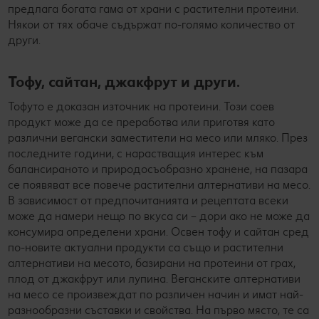
предлага богата гама от храни с растителни протеини.
Някои от тях обаче съдържат по-голямо количество от
други.
Тофу, сайтан, джакфрут и други.
Тофуто е доказан източник на протеини. Този соев
продукт може да се преработва или приготвя като
различни вегански заместители на месо или мляко. През
последните години, с нарастващия интерес към
балансираното и природосъобразно хранене, на пазара
се появяват все повече растителни алтернативи на месо.
В зависимост от предпочитанията и рецептата всеки
може да намери нещо по вкуса си – дори ако не може да
консумира определени храни. Освен тофу и сайтан сред
по-новите актуални продукти са също и растителни
алтернативи на месото, базирани на протеини от грах,
плод от джакфрут или лупина. Веганските алтернативи
на месо се произвеждат по различен начин и имат най-
разнообразни съставки и свойства. На първо място, те са