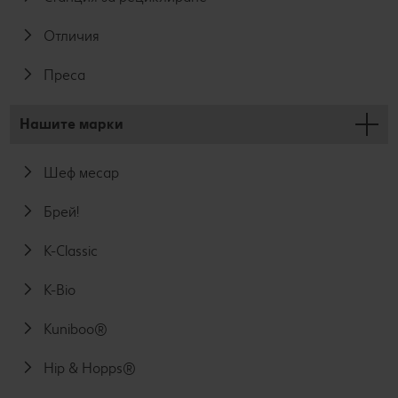
Отличия
Преса
Нашите марки
Шеф месар
Брей!
K-Classic
K-Bio
Kuniboo®
Hip & Hopps®