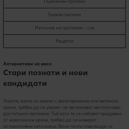
Пшеничен протеин
Грахов протеин
Източник на протеини – соя
Рецепти
Алтернативи на месо
Стари познати и нови
кандидати
Хората, които се хранят с вегетарианска или веганска
храна, трябва да се уверят, че организмът им получава
достатъчно протеини. Тъй като те се набавят предимно
от животински храни, трябва да се намерят
алтернативни източници. Вече почти навсякъде се