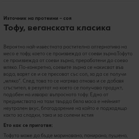
Източник на протеини – соя
Тофу, веганската класика
Вероятно най-известната растителна алтернатива на
месо е тофу, което се произвежда от соеви зърна.Тофуто
се произвежда от соеви зърна, преработени до соево
мляко. По-конкретно, соевите зърна се накисват във
вода, варят се и се пресоват със сол, за да се получи
„мляко“. След това то се нагрява отново и се добавя
сгъстител, в резултат на което се получава продукт,
подобен на извара: въпросното тофу. Едно от
предимствата на тази твърда бяла маса е нейният
неутрален вкус, благодарение на който е подходящо
както за сладки, така и за солени ястия
Ето как се приготвя:
Тофуто може да бъде мариновано, панирано, пушено,