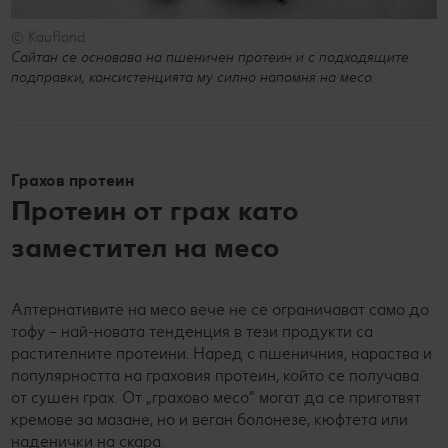
© Kaufland
Сайтан се основава на пшеничен протеин и с подходящите
подправки, консистенцията му силно напомня на месо.
Грахов протеин
Протеин от грах като
заместител на месо
Алтернативите на месо вече не се ограничават само до
тофу – най-новата тенденция в тези продукти са
растителните протеини. Наред с пшеничния, нараства и
популярността на граховия протеин, който се получава
от сушен грах. От „грахово месо“ могат да се приготвят
кремове за мазане, но и веган болонезе, кюфтета или
наденички на скара.