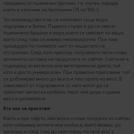
предимно от пшеничен протеин, т.е. глутен, поради
което е източник на белтъчини (75 на 100 г).
За производството му се използват също вода,
подправки и билки. Първата стъпка е да се смесят
пшеничено брашно и вода, които се омесват на каша,
която след това се измива неколкократно. При тази
процедура по-голямата част от нишестето се
отстранява. След като престои, полученото тесто става
основната съставка на продуктите от сайтан. Сайтанът е
подходящ за веганска или вегетарианска диета, тъй
като е доста универсален. При правилно приготвяне той
се доближава много до вкуса и текстурата на месо. В
зависимост от подправките от него могат да се
приготвят вегански колбаси, гирос или дори студени
меса и деликатеси.
Ето как се приготвя:
Както и при тофуто, има много готови продукти от сайтан,
като например котлети или колбаси, които можеш да
закупиш и след това да приготвиш по свой вкус с