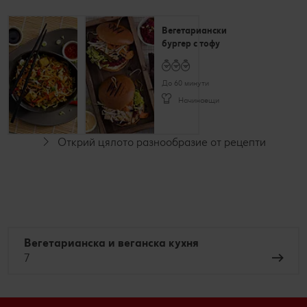
Нудели с
Вегетариански
тофу
бургер с тофу
До 60 минути
До 60 минути
Начинаещи
Начинаещи
Открий цялото разнообразие от рецепти
За
Веган
вегетарианци
Вегетарианска и веганска кухня
7