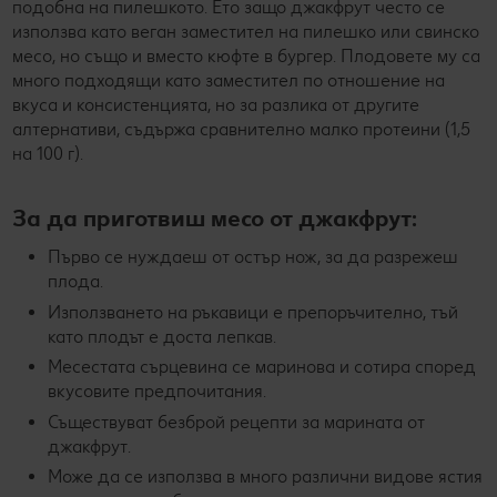
подобна на пилешкото. Ето защо джакфрут често се
използва като веган заместител на пилешко или свинско
месо, но също и вместо кюфте в бургер. Плодовете му са
много подходящи като заместител по отношение на
вкуса и консистенцията, но за разлика от другите
алтернативи, съдържа сравнително малко протеини (1,5
на 100 г).
За да приготвиш месо от джакфрут:
Първо се нуждаеш от остър нож, за да разрежеш
плода.
Използването на ръкавици е препоръчително, тъй
като плодът е доста лепкав.
Месестата сърцевина се маринова и сотира според
вкусовите предпочитания.
Съществуват безброй рецепти за марината от
джакфрут.
Може да се използва в много различни видове ястия