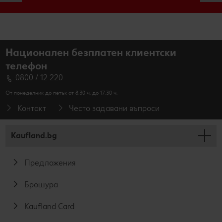
Национален безплатен клиентски
телефон
0800 / 12 220
От понеделник до петък от 8.30 ч. до 17.30 ч.
Контакт
Често задавани въпроси
Kaufland.bg
Предложения
Брошура
Kaufland Card