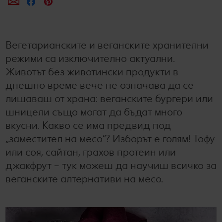
Сподели по e-mail
Сподели във Facebook
Сподели в Pinterest
Лексикон на свежестта
Услуги
Съвети от кухнята
Ние сме семейство
Развлечения, отдих и свободно време
Вегетарианските и веганските хранителни
режими са изключително актуални.
Животът без животински продукти в
днешно време вече не означава да се
лишаваш от храна: веганските бургери или
шницели също могат да бъдат много
вкусни. Какво се има предвид под
„заместител на месо“? Изборът е голям! Тофу
или соя, сайтан, грахов протеин или
джакфрут – тук можеш да научиш всичко за
веганските алтернативи на месо.