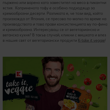
пържено или варено като заместител на месо в пикантни
ястия. Коприненото тофу е особено подходящо за
кремообразни десерти. Разликата е, че този вид, който
произхожда от Япония, се пресова по-малко по време на
производството и това прави консистенцията му по-фина
и кремообразна. Интересуваш се от вегетарианска и
веганска кухня? В такъв случай, кликни с мишката и влез
в нашия свят от вегетариански продукти
K-take it veggie
!