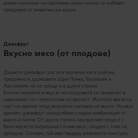
важен източник на протеини, които иначе се набавят
предимно от животински храни.
Джакфрут
Вкусно месо (от плодове)
Дървото джакфрут расте в тропическите райони,
предимно в държавите Шри Ланка, Бразилия и
Австралия, но се среща и в други страни.
Консистенцията и вкусът на плодовете се променят в
зависимост от степента им на зрялост. Жълтата месеста
част на зрелия плод визуално напомня на манго. На вкус
зрелият джакфрут наподобява сладка комбинация от
манго и папая. От друга страна, неузрелият плод е с
бяла месеста вътрешност и има вкус, сходен с този на
артишок. Сготвен, той има твърда, влакнеста текстура,