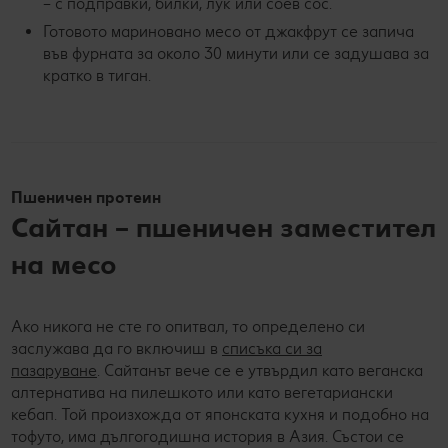
– с подправки, билки, лук или соев сос.
Готовото мариновано месо от джакфрут се запича
във фурната за около 30 минути или се задушава за
кратко в тиган.
Пшеничен протеин
Сайтан – пшеничен заместител
на месо
Ако никога не сте го опитвал, то определено си
заслужава да го включиш в
списъка си за
пазаруване
. Сайтанът вече се е утвърдил като веганска
алтернатива на пилешкото или като вегетариански
кебап. Той произхожда от японската кухня и подобно на
тофуто, има дългогодишна история в Азия. Състои се