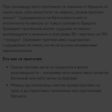
При производството протеинът се извлича от брашно от
смлян грах, като резултатът се нарича „грахов протеин
изолат“. Съдържанието на белтъчини в него е
значително по-високо от това в граховото брашно.
Граховият протеинов изолат съдържа по-малко
въглехидрати и мазнини и осигурява 80 г протеин на 100
г продукт. Граховият протеин има също високо
съдържание на някои, но не на всички незаменими
аминокиселини.
Ето как се приготвя:
Грахов протеин вече се предлага в много
разновидности – например като мляно месо за веган
болонезе или като питки за бургери.
Можеш да използваш чистия грахов протеин на
прах и да приготвиш палачинки или протеинови
барчета.