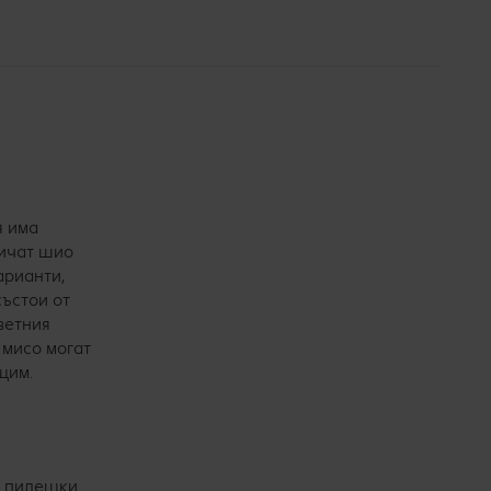
я има
ричат шио
арианти,
състои от
ветния
 мисо могат
щим.
от пилешки