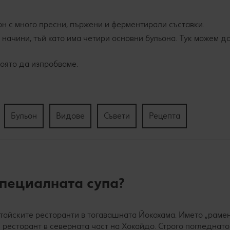
н с много пресни, пържени и ферментирали съставки.
 начини, тъй като има четири основни бульона. Тук можем д
която да изпробваме.
Бульон
Видове
Съвети
Рецепта
пециалната супа?
тайските ресторанти в тогавашната Йокохама. Името „раме
ки ресторант в северната част на Хокайдо. Строго погледнато