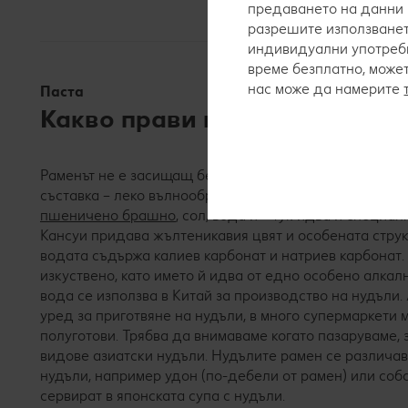
предаването на данни 
разрешите използванет
индивидуални употреби
време безплатно, може
нас може да намерите
Паста
Какво прави нудълите за ра
Раменът не е засищащ без гъстата си част. Ето защо 
съставка – леко вълнообразните японски нудъли рамен
пшеничено брашно
, сол, вода и – тук идва и специал
Кансуи придава жълтеникавия цвят и особената структ
водата съдържа калиев карбонат и натриев карбонат.
изкуствено, като името й идва от едно особено алкал
вода се използва в Китай за производство на нудъли.
уред за приготвяне на нудъли, в много супермаркети 
полуготови. Трябва да внимаваме когато пазаруваме,
видове азиатски нудъли. Нудълите рамен се различав
нудъли, например удон (по-дебели от рамен) или соба 
сервират в японската супа с нудъли.