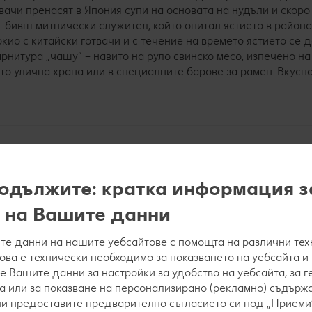
твачи пренасят в Япония супи на основата на нудъли и скоро
г. бивш митнически служител, който опитал ястието в района
кио с китайски готвачи и с течение на времето ястието се 
нитура „чашу“ – навито на руло свинско месо, изпечено на
ато улична храна или в специалните барове за рамен. Вкусн
ава на супата рамен
одължите: кратка информация з
 на Вашите данни
те основни бульона – шио, шою, тонкоцу или мисо. Можем д
е данни на нашите уебсайтове с помощта на различни тех
ажна роля играе и гъстата част на супата. Освен нудъли, с
това е технически необходимо за показването на уебсайта и
й, малки царевични кочани и бобови кълнове. В рамен супат
е Вашите данни за настройки за удобство на уебсайта, за 
еското за рамен яйце, тънко нарязано свинско месо или
тофу
,
а или за показване на персонализирано (рекламно) съдържа
ста от водорасли. Голямо значение се отдава на красивото
 ни предоставите предварително съгласието си под „Приеми“
а не само за небцето, а и за очите.