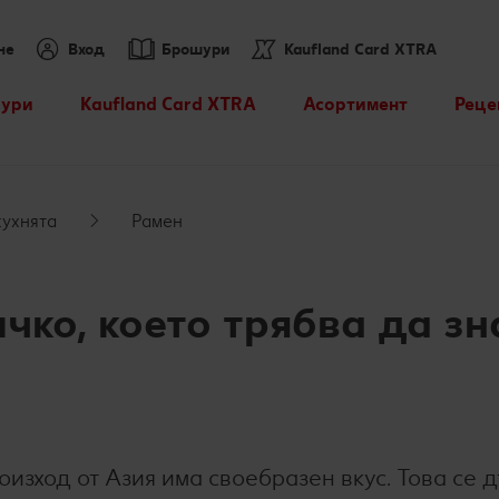
не
Вход
Брошури
Kaufland Card XTRA
ури
Kaufland Card XTRA
Асортимент
Реце
Спестявай с XTRA
Нашите марки
Търс
партньорски отстъпки
Други марки
Кули
кухнята
Рамен
XTRA купони
Свежест и качество
Kaufland Scan
Още от асортимента
чко, което трябва да з
Пазарувай в Kaufland и
можеш да спечелиш JBL
Лексикон на свежестта
награди
Колелото на наградите
оизход от Азия има своебразен вкус. Това се 