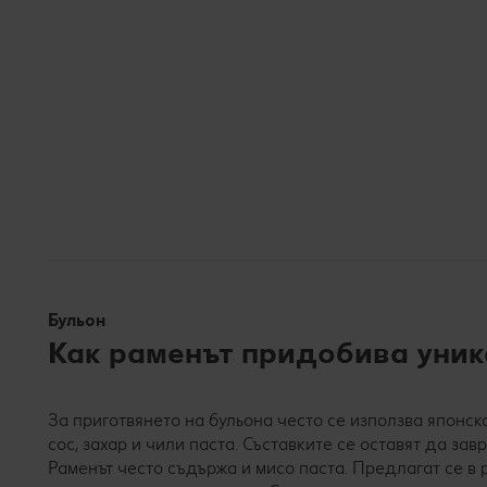
Бульон
Как раменът придобива уника
За приготвянето на бульона често се използва японска
сос, захар и чили паста. Съставките се оставят да за
Раменът често съдържа и мисо паста. Предлагат се в 