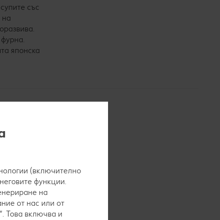
 супите със
 на
доразвива.
 фурна.
ата японска
а
а прочетем
нологии (включително
пециалната
 неговите функции.
а често
генериране на
ние от нас или от
. Това включва и