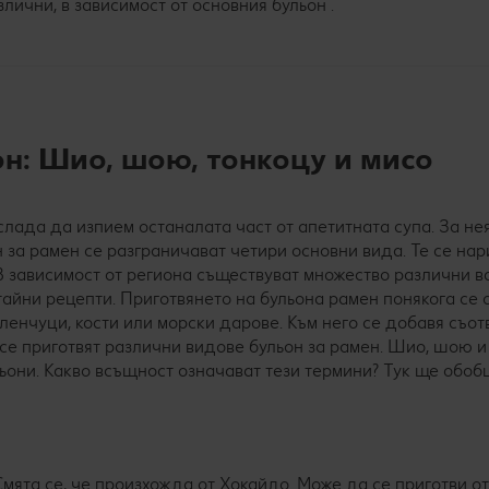
злични, в зависимост от основния бульон .
н: Шио, шою, тонкоцу и мисо
слада да изпием останалата част от апетитната супа. За не
н за рамен се разграничават четири основни вида. Те се на
о. В зависимост от региона съществуват множество различни в
тайни рецепти. Приготвянето на бульона рамен понякога се 
еленчуци, кости или морски дарове. Към него се добавя съот
а се приготвят различни видове бульон за рамен. Шио, шою и
льони. Какво всъщност означават тези термини? Тук ще обоб
 Смята се, че произхожда от Хокайдо. Може да се приготви 