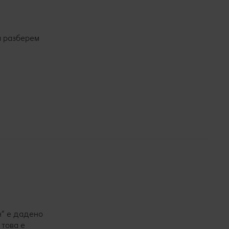
а разберем
н“ е дадено
 това е