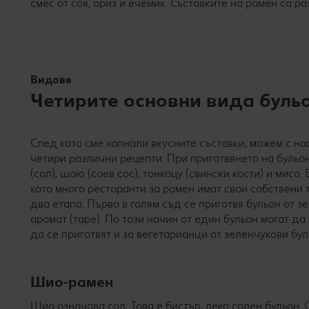
смес от соя, ориз и ечемик. Съставките на рамен са ра
Видове
Четирите основни вида бульо
След като сме хапнали вкусните съставки, можем с на
четири различни рецепти. При приготвянето на бульо
(сол), шою (соев сос), тонкоцу (свински кости) и мис
като много ресторанти за рамен имат свои собствени 
два етапа. Първо в голям съд се приготвя бульон от з
аромат (таре). По този начин от един бульон могат д
да се приготвят и за вегетарианци от зеленчукови бу
Шио-рамен
Шио означава сол. Това е бистър, леко солен бульон.