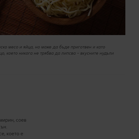
ско месо и яйца, но може да бъде приготвен и като
о, което никога не трябва да липсва – вкусните нудъли
мирин, соев
ън.
е, което е