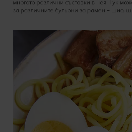
многото различни съставки в нея. Тук мо
за различните бульони за рамен – шио, ш