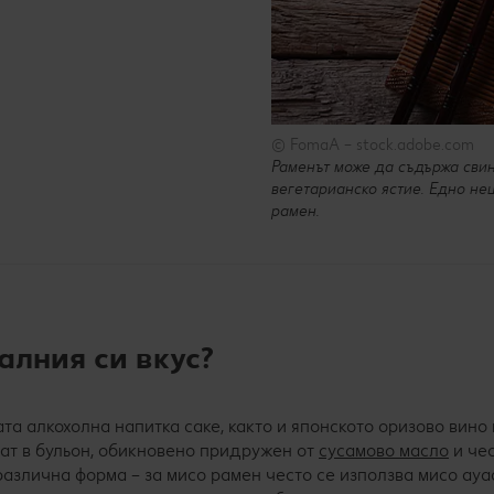
© FomaA – stock.adobe.com
Раменът може да съдържа свин
вегетарианско ястие. Едно нещ
рамен.
лния си вкус?
та алкохолна напитка саке, както и японското оризово вино 
врат в бульон, обикновено придружен от
сусамово масло
и чес
различна форма – за мисо рамен често се използва мисо ауас