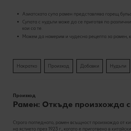
Азиатската супа рамен представлява горещ бульо
Супата с нудъли може да се приготвя по различни
кои са те.
Можем да намерим и чудесна рецепта за рамен, 
Накратко
Произход
Добавки
Нудъли
Произход
Рамен: Откъде произхожда с
Строго погледнато, рамен всъщност произхожда от ки
на ястието през 1923 г., когато е приготвено в китайс