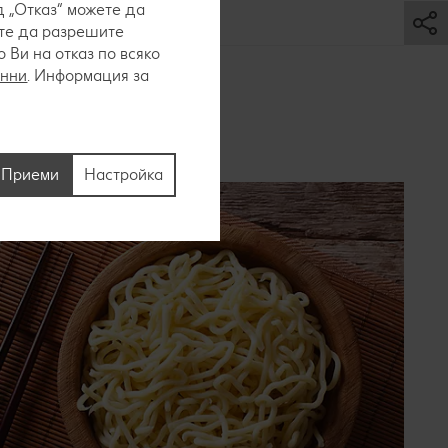
 „Отказ“ можете да
ете да разрешите
Ви на отказ по всяко
анни
. Информация за
Приеми
Настройка