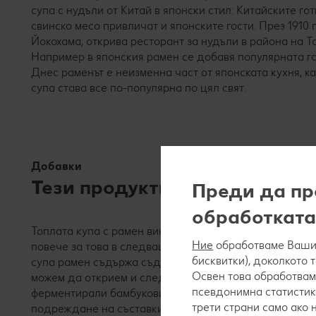
супа с нудъли от Китай в японски стил: Китайските го
свинско месо привличат и японските гости. През 1910 
Йокохама, открива ресторант за нудъли в района на То
Например в японския рамен се добавя популярната гар
Днес раменът е неизменна част от японската кухня, к
супа става все по-популярна по цял свят.
Добавки
Тези продукти влизат в съст
Преди да пр
обработката
Топлата купа с рамен винаги съдържа един от четири
Ние
обработваме Вашит
повече за това в следващия раздел. Освен бульона, в
бисквитки), доколкото 
супа рамен съдържа съдържа и зеленчуци като пак чо
Освен това обработвам
можем да открием и следните съставки:
гъби
, класич
псевдонимна статистик
ферментирали бамбукови издънки (менма), кимчи и ли
трети страни само ако
подреждане на съставките, за да бъде раменът наслад