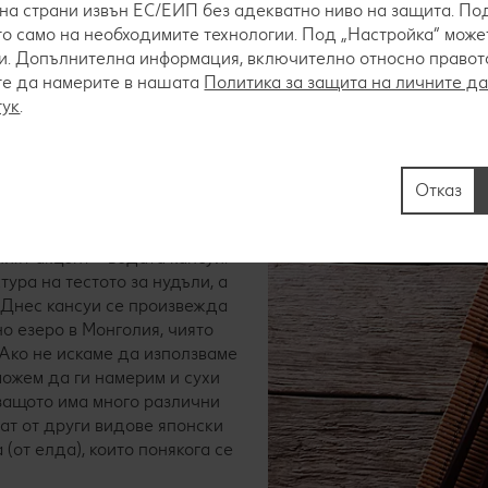
на страни извън ЕС/ЕИП без адекватно ниво на защита. Под
о само на необходимите технологии. Под „Настройка“ мож
. Допълнителна информация, включително относно правото 
те да намерите в нашата
Политика за защита на личните д
тук
.
мен толкова специални?
Отказ
е толкова важна основната му
. Те се приготвят от
ният акцент – водата кансуи.
ура на тестото за нудъли, а
 Днес кансуи се произвежда
но езеро в Монголия, чиято
 Ако не искаме да използваме
можем да ги намерим и сухи
 защото има много различни
ат от други видове японски
(от елда), които понякога се