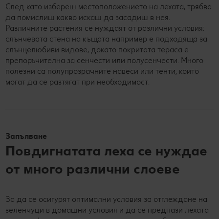
След като избереш местоположението на лехата, трябва
да помислиш какво искаш да засадиш в нея.
Различните растения се нуждаят от различни условия:
слънчевата стена на къщата например е подходяща за
слънцелюбиви видове, докато покритата тераса е
препоръчителна за сенчести или полусенчести. Много
полезни са полупрозрачните навеси или тенти, които
могат да се разтягат при необходимост.
Запълване
Повдигнатата леха се нуждае
от много различни слоеве
За да се осигурят оптимални условия за отглеждане на
зеленчуци в домашни условия и да се предпази лехата