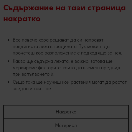
Съдържание на тази страница
накратко
Все повече хора решават да си направят
повдигната леха в градината. Тук можеш да
прочетеш кое разположение е подходящо за нея.
Какво ще съдържа лехата, е важно, затова ще
маркираме факторите, които да вземеш предвид
при запълването ѝ.
Също така ще научиш кои растения могат да растат
заедно и кои – не.
Накратко
Материал