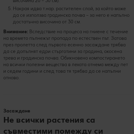
височина 20 – 30 см).
Накрая идва т.нар. растителен слой, за който може
да се използва градинска почва – за него е напълно
достатъчна височина от 30 см.
Внимание:
Вследствие на процеса на гниене с течение
на времето пълнежът пропада по естествен път. Затова
през пролетта след първото есенно засаждане трябва
да се допълнят едри стърготини за градина, окосена
трева и градинска почва. Обикновено компостирането
на всички полезни вещества в лехата отнема между пет
и седем години и след това тя трябва да се напълни
отново.
Засаждане
Не всички растения са
съвместими помежду си