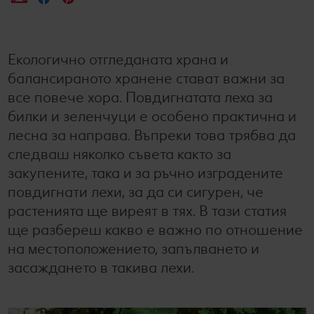
Лексикон на свежестта
Услуги
Съвети от кухнята
Ние сме семейство
Развлечения, отдих и свободно време
Екологично отгледаната храна и
балансираното хранене стават важни за
все повече хора. Повдигнатата леха за
билки и зеленчуци е особено практична и
лесна за направа. Въпреки това трябва да
следваш няколко съвета както за
закупените, така и за ръчно изградените
повдигнати лехи, за да си сигурен, че
растенията ще виреят в тях. В тази статия
ще разбереш какво е важно по отношение
на местоположението, запълването и
засаждането в такива лехи.