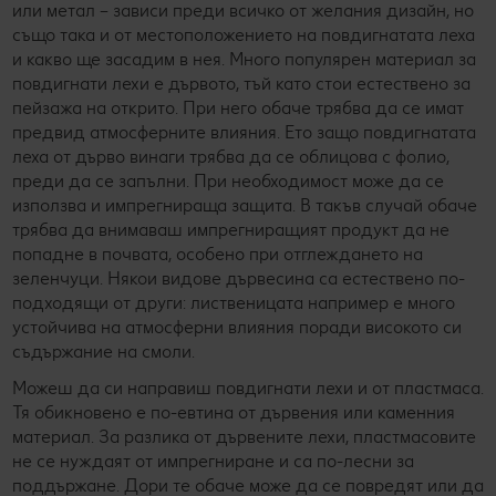
или метал – зависи преди всичко от желания дизайн, но
също така и от местоположението на повдигнатата леха
и какво ще засадим в нея. Много популярен материал за
повдигнати лехи е дървото, тъй като стои естествено за
пейзажа на открито. При него обаче трябва да се имат
предвид атмосферните влияния. Ето защо повдигнатата
леха от дърво винаги трябва да се облицова с фолио,
преди да се запълни. При необходимост може да се
използва и импрегнираща защита. В такъв случай обаче
трябва да внимаваш импрегниращият продукт да не
попадне в почвата, особено при отглеждането на
зеленчуци. Някои видове дървесина са естествено по-
подходящи от други: лиственицата например е много
устойчива на атмосферни влияния поради високото си
съдържание на смоли.
Можеш да си направиш повдигнати лехи и от пластмаса.
Тя обикновено е по-евтина от дървения или каменния
материал. За разлика от дървените лехи, пластмасовите
не се нуждаят от импрегниране и са по-лесни за
поддържане. Дори те обаче може да се повредят или да