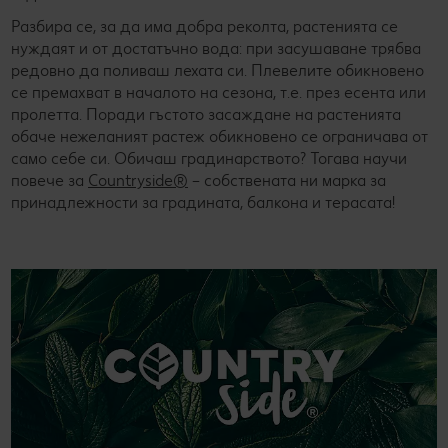
Разбира се, за да има добра реколта, растенията се
нуждаят и от достатъчно вода: при засушаване трябва
редовно да поливаш лехата си. Плевелите обикновено
се премахват в началото на сезона, т.е. през есента или
пролетта. Поради гъстото засаждане на растенията
обаче нежеланият растеж обикновено се ограничава от
само себе си. Обичаш градинарството? Тогава научи
повече за
Countryside®
– собствената ни марка за
принадлежности за градината, балкона и терасата!