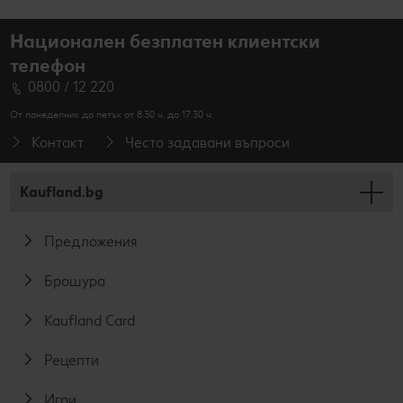
Национален безплатен клиентски
телефон
0800 / 12 220
От понеделник до петък от 8.30 ч. до 17.30 ч.
Контакт
Често задавани въпроси
Kaufland.bg
Предложения
Брошура
Kaufland Card
Рецепти
Игри