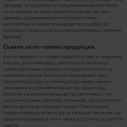
предвид, че за разлика от средиземноморските билки,
те се нуждаят от много хранителни вещества. Ако
смесваш средиземноморски билки и големи
консуматори на хранителни вещества, е добре да
наторяваш почвата или да я минерализираш с каменни
фракции.
Съвети за по-голяма продукция
Ако си оформил по-голяма повдигната леха в градината
и искаш да оптимизираш реколтата от зеленчуци,
трябва да вземеш предвид последователността на
избраните култури. Експертите препоръчват през
първата година да се отглеждат растения с високи
изисквания за хранителни вещества, защото при
изобилие на хранителни вещества растенията с по-
ниски изисквания, например репичките, ще израснат по-
високи, вместо да образуват грудки. През втората
година е препоръчително да се засаждат растения със
средни изисквания, а тези с ниски да останат за третата
година.