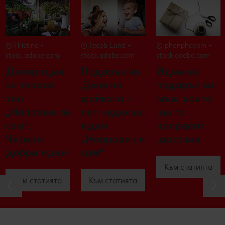
© Hristina -
© Jacob Lund –
© phenphayom –
stock.adobe.com
stock.adobe.com
stock.adobe.com
Декорация
Подарък за
Идеи за
за тераса
Деня на
подарък за
тип
майката –
мъж, които
„Направи си
пет чудесни
ще го
сам“:
идеи
направят
Четири
„Направи си
щастлив
добри идеи
сам“
Към статията
Към статията
Към статията