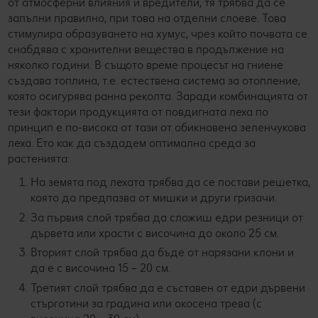
от атмосферни влияния и вредители, тя трябва да се
запълни правилно, при това на отделни слоеве. Това
стимулира образуването на хумус, чрез който почвата се
снабдява с хранителни вещества в продължение на
няколко години. В същото време процесът на гниене
създава топлина, т.е. естествена система за отопление,
която осигурява ранна реколта. Заради комбинацията от
тези фактори продукцията от повдигната леха по
принцип е по-висока от тази от обикновена зеленчукова
леха. Ето как да създадем оптимална среда за
растенията:
На земята под лехата трябва да се постави решетка,
която да предпазва от мишки и други гризачи.
За първия слой трябва да сложиш едри резници от
дървета или храсти с височина до около 25 см.
Вторият слой трябва да бъде от нарязани клони и
да е с височина 15 – 20 см.
Третият слой трябва да е съставен от едри дървени
стърготини за градина или окосена трева (с