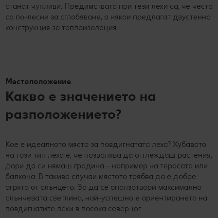
станат чупливи. Предимствата при тези лехи са, че често
са по-лесни за сглобяване, а някои предлагат двустенна
конструкция за топлоизолация.
Местоположение
Какво е значението на
разположението?
Кое е идеалното място за повдигнатата леха? Хубавото
на този тип леха е, че позволява да отглеждаш растения,
дори да си нямаш градина – например на терасата или
балкона. В такива случаи мястото трябва да е добре
огрято от слънцето. За да се оползотвори максимално
слънчевата светлина, най-успешно е ориентирането на
повдигнатите лехи в посока север-юг.