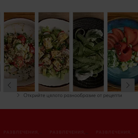
Крем супа
Салата с
Пролетна
Салата с
от
булгур
салата с
краставици
карфиол и
репички и
и катък
моркови
мариновано
сирене
До 60 минути
До 30 минути
До 60 минути
Начинаещи
До 30 минути
Начинаещи
С видео
Начинаещи
С видео
Начинаещи
С видео
Открийте цялото разнообразие от рецепти
РАЗВЛЕЧЕНИЯ, ОТДИХ И СВОБОДНО ВРЕМЕ
РАЗВЛЕЧЕНИЯ, ОТДИХ И СВОБОДНО ВРЕМЕ
РАЗВЛЕЧЕНИЯ, ОТДИХ И СВОБОДНО ВРЕМЕ