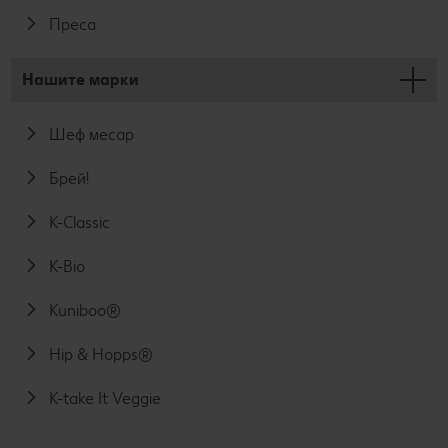
Преса
Нашите марки
Шеф месар
Брей!
K-Classic
K-Bio
Kuniboo®
Hip & Hopps®
K-take It Veggie