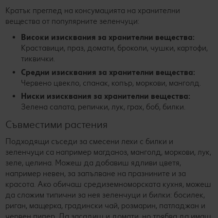
Кратък преглед на консумацията на хранителни
вещества от популярните зеленчуци:
Високи изисквания за хранителни вещества:
Краставици, праз, домати, броколи, чушки, картофи,
тиквички.
Средни изисквания за хранителни вещества:
Червено цвекло, спанак, копър, моркови, манголд.
Ниски изисквания за хранителни вещества:
Зелена салата, репички, лук, грах, боб, билки.
Съвместими растения
Подходящи съседи за смесени лехи с билки и
зеленчуци са например магданоз, манголд, моркови, лук,
зеле, целина. Можеш да добавиш ядливи цветя,
например невен, за запълване на празнините и за
красота. Ако обичаш средиземноморската кухня, можеш
да сложим типични за нея зеленчуци и билки: босилек,
риган, мащерка, градински чай, розмарин, патладжан и
червен пипер. Да засадиш и домати, но трябва да имаш