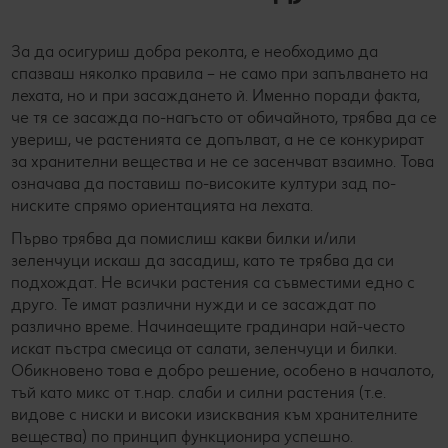
За да осигуриш добра реколта, е необходимо да
спазваш няколко правила – не само при запълването на
лехата, но и при засаждането ѝ. Именно поради факта,
че тя се засажда по-нагъсто от обичайното, трябва да се
увериш, че растенията се допълват, а не се конкурират
за хранителни вещества и не се засенчват взаимно. Това
означава да поставиш по-високите култури зад по-
ниските спрямо ориентацията на лехата.
Първо трябва да помислиш какви билки и/или
зеленчуци искаш да засадиш, като те трябва да си
подхождат. Не всички растения са съвместими едно с
друго. Те имат различни нужди и се засаждат по
различно време. Начинаещите градинари най-често
искат пъстра смесица от салати, зеленчуци и билки.
Обикновено това е добро решение, особено в началото,
тъй като микс от т.нар. слаби и силни растения (т.е.
видове с ниски и високи изисквания към хранителните
вещества) по принцип функционира успешно.