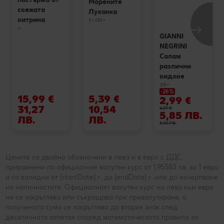
Морените
свежата
Луканка
витрина
3 х 250 г
кг
GIANNI
NEGRINI
Салам
различни
видове
125 г
-26%
15,99 €
5,39 €
2,99 €
31,27
10,54
4,09 €
5,85 ЛВ.
ЛВ.
ЛВ.
8,00 ЛВ.
Цените са двойно обозначени в лева и в евро с ДДС,
приравнени по официалния валутен курс от 1,95583 лв. за 1 евро
и са валидни от {startDate} г. до {endDate} г. или до изчерпване
на наличностите. Официалният валутен курс на лева към евро
не се закръглява или съкращава при превалутиране, а
получената сума се закръглява до втория знак след
десетичната запетая според математическото правило за