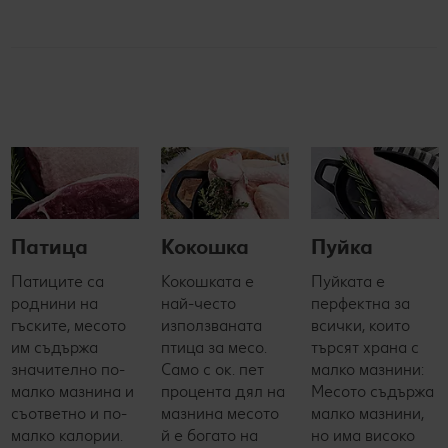
Патица
Кокошка
Пуйка
Патиците са
Кокошката е
Пуйката е
роднини на
най-често
перфектна за
гъските, месото
използваната
всички, които
им съдържа
птица за месо.
търсят храна с
значително по-
Само с ок. пет
малко мазнини:
малко мазнина и
процента дял на
Месото съдържа
съответно и по-
мазнина месото
малко мазнини,
малко калории.
й е богато на
но има високо