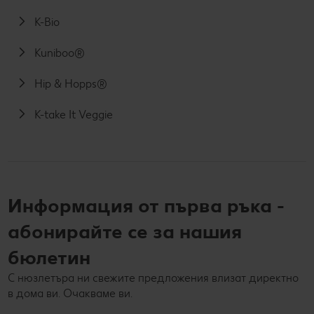
K-Bio
Kuniboo®
Hip & Hopps®
K-take It Veggie
Информация от първа ръка -
абонирайте се за нашия
бюлетин
С нюзлетъра ни свежите предложения влизат директно
в дома ви. Очакваме ви.
Вашият e-mail адрес