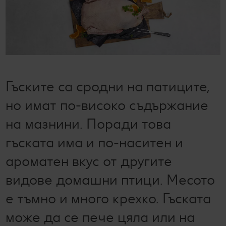
Лексикон на свежестта
Услуги
Съвети от кухнята
Ние сме семейство
Развлечения, отдих и свободно време
Гъските са сродни на патиците,
но имат по-високо съдържание
на мазнини. Поради това
гъската има и по-наситен и
ароматен вкус от другите
видове домашни птици. Месото
е тъмно и много крехко. Гъската
може да се пече цяла или на