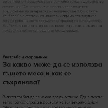
закръгляване. Продажбите са в обичайни за едно домакинство
количества. *Със звездичка са обозначени специални
предложения до изчерпване на наличностите. Обичайните
Kaufland Card отстъпки са изчислени спрямо стандартната
текуща цена, на която продуктът се предлага в хипермаркета.
Kaufland не носи отговорност за печатни грешки, снимките са
примерни, стоките се предлагат без декорация.
Употреба и съхранение
За какво може да се използва
гъшето месо и как се
съхранява?
Гъската трябва да се измие преди готвене. Една гъска с
тегло три килограма е достатъчна за четирима души.
Обърнете внимание, че голяма част от теглото се