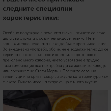
следните специални
характеристики:
Особено популярна е печената гъска – птицата се пече
цяла във фурната с различни видове плънка. Не е
задължително печената гъска да бъде празнично ястие.
За ежедневна употреба, обаче, не е задължително да се
сервира гъската с гъст сос и кнедли, защото това е
прекалено много калории, чието усвояване е трудно.
Тази комбинация все пак трябва да се запази за Коледа
или празникът на Свети Мартин. Пресните сезонни
зеленчуци или
оризът
също са вкусни като гарнитура към
гъската. Гъшето месо на скара също е много вкусно.