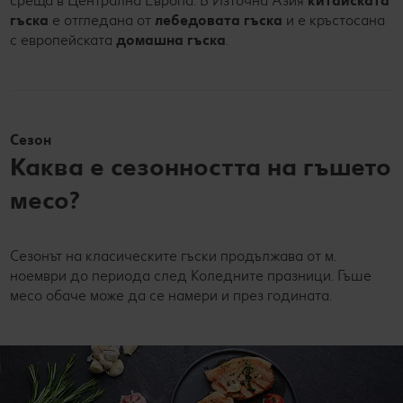
среща в Централна Европа. В Източна Азия
китайската
гъска
е отгледана от
лебедовата гъска
и е кръстосана
с европейската
домашна гъска
.
Сезон
Каква е сезонността на гъшето
месо?
Сезонът на класическите гъски продължава от м.
ноември до периода след Коледните празници. Гъше
месо обаче може да се намери и през годината.