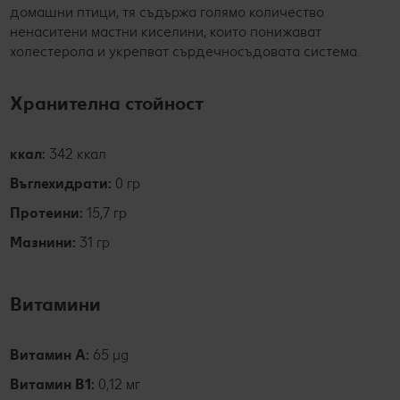
домашни птици, тя съдържа голямо количество
ненаситени мастни киселини, които понижават
холестерола и укрепват сърдечносъдовата система.
Хранителна стойност
ккал:
342 ккал
Въглехидрати:
0 гр
Протеини:
15,7 гр
Мазнини:
31 гр
Витамини
Витамин А:
65 µg
Витамин B1:
0,12 мг