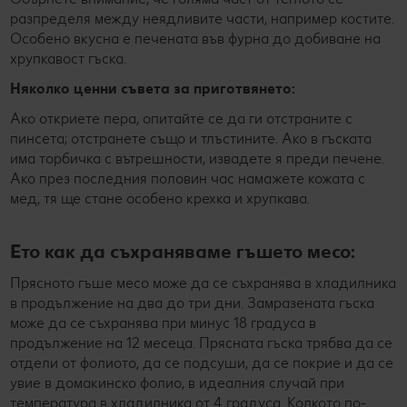
разпределя между неядливите части, например костите.
Особено вкусна е печената във фурна до добиване на
хрупкавост гъска.
Няколко ценни съвета за приготвянето:
Ако откриете пера, опитайте се да ги отстраните с
пинсета; отстранете също и тлъстините. Ако в гъската
има торбичка с вътрешности, извадете я преди печене.
Ако през последния половин час намажете кожата с
мед, тя ще стане особено крехка и хрупкава.
Ето как да съхраняваме гъшето месо:
Прясното гъше месо може да се съхранява в хладилника
в продължение на два до три дни. Замразената гъска
може да се съхранява при минус 18 градуса в
продължение на 12 месеца. Прясната гъска трябва да се
отдели от фолиото, да се подсуши, да се покрие и да се
увие в домакинско фолио, в идеалния случай при
температура в хладилника от 4 градуса. Колкото по-