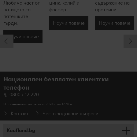
Любима част от
цинк, калий и
съдържание на
патицата са
фосфор.
протеини.
патешките
Научи повече
Научи повече
гърди.
Научи повече
Национален безплатен клиентски
телефон
0800 / 12 220
От понеделник до петък от 8.30 ч. до 17.30 ч.
Контакт
Често задавани въпроси
Kaufland.bg