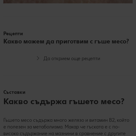
Рецепти
Какво можем да приготвим с гъше месо?
Да открием още рецепти
Съставки
Какво съдържа гъшето месо?
Гъшето месо съдържа много желязо и витамин В2, който
е полезен за метаболизма. Макар че гъската е с по-
високо съдържание на мазнини в сравнение с другите