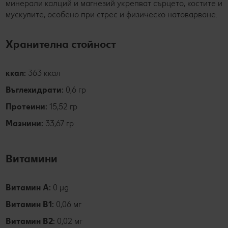
минерали калций и магнезий укрепват сърцето, костите и
мускулите, особено при стрес и физическо натоварване.
Хранителна стойност
ккал:
363 ккал
Въглехидрати:
0,6 гр
Протеини:
15,52 гр
Мазнини:
33,67 гр
Витамини
Витамин А:
0 µg
Витамин B1:
0,06 мг
Витамин В2:
0,02 мг