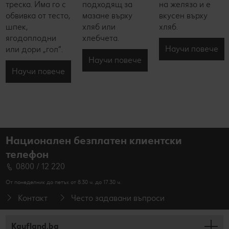
треска. Има го с
подходящ за
на желязо и е
обвивка от тесто,
мазане върху
вкусен върху
шпек,
хляб или
хляб.
ягодоплодни
хлебчета.
Научи повече
или дори „гол“.
Научи повече
Научи повече
Национален безплатен клиентски
телефон
0800 / 12 220
От понеделник до петък от 8.30 ч. до 17.30 ч.
Контакт
Често задавани въпроси
Kaufland.bg