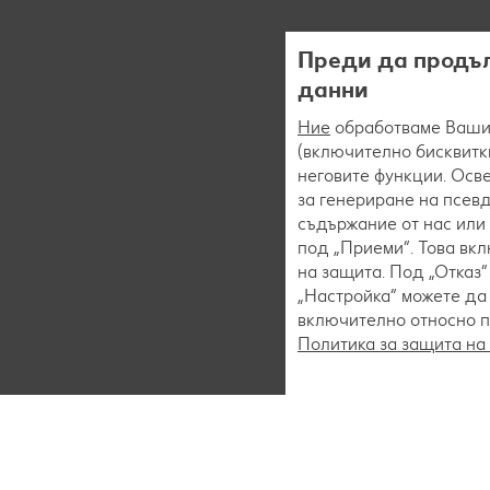
Преди да продъл
данни
Ние
обработваме Вашит
(включително бисквитки
неговите функции. Осве
за генериране на псев
съдържание от нас или 
под „Приеми“. Това вк
на защита. Под „Отказ
„Настройка“ можете да
включително относно пр
Политика за защита на