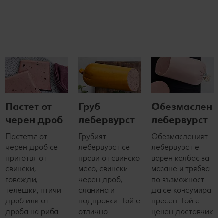
Пастет от
Груб
Обезмаслен
черен дроб
лебервурст
лебервурст
Пастетът от
Грубият
Обезмасленият
черен дроб се
лебервурст се
лебервурст е
приготвя от
прави от свинско
варен колбас за
свински,
месо, свински
мазане и трябва
говежди,
черен дроб,
по възможност
телешки, птичи
сланина и
да се консумира
дроб или от
подправки. Той е
пресен. Той е
дроба на риба
отлично
ценен доставчик