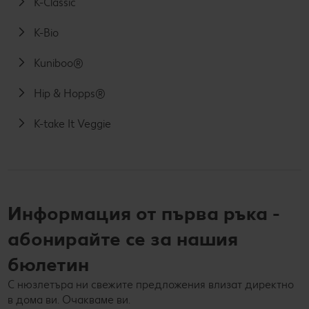
K-Classic
K-Bio
Kuniboo®
Hip & Hopps®
K-take It Veggie
Информация от първа ръка -
абонирайте се за нашия
бюлетин
С нюзлетъра ни свежите предложения влизат директно
в дома ви. Очакваме ви.