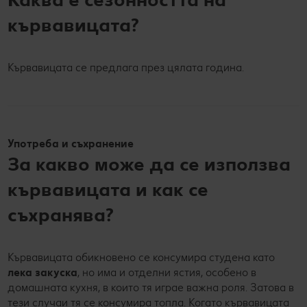
кървавицата?
Кървавицата се предлага през цялата година.
Употреба и съхранение
За какво може да се използва
кървавицата и как се
съхранява?
Кървавицата обикновено се консумира студена като
лека закуска
, но има и отделни ястия, особено в
домашната кухня, в които тя играе важна роля. Затова в
тези случаи тя се консумира топла. Когато кървавицата