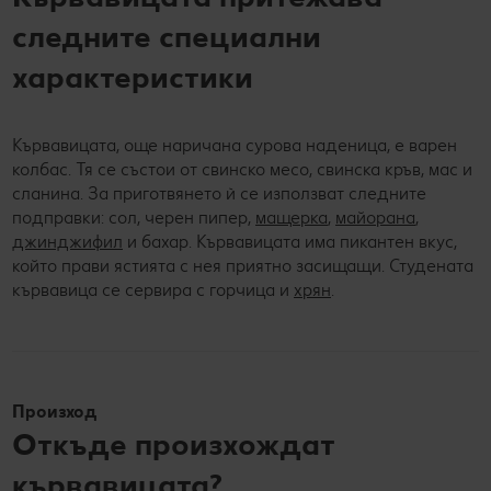
следните специални
характеристики
Кървавицата, още наричана сурова наденица, е варен
колбас. Тя се състои от свинско месо, свинска кръв, мас и
сланина. За приготвянето ѝ се използват следните
подправки: сол, черен пипер,
мащерка
,
майорана
,
джинджифил
и бахар. Кървавицата има пикантен вкус,
който прави ястията с нея приятно засищащи. Студената
кървавица се сервира с горчица и
хрян
.
Произход
Откъде произхождат
кървавицата?