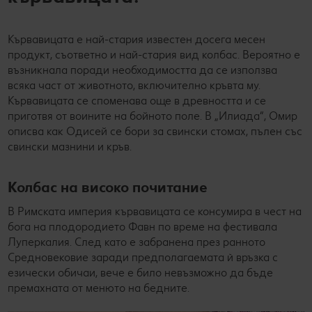
Кървавицата е най-стария известен досега месен
продукт, съответно и най-стария вид колбас. Вероятно е
възникнала поради необходимостта да се използва
всяка част от животното, включително кръвта му.
Кървавицата се споменава още в древността и се
приготвя от воините на бойното поле. В „Илиада“, Омир
описва как Одисей се бори за свински стомах, пълен със
свински мазнини и кръв.
Колбас на високо почитание
В Римската империя кървавицата се консумира в чест на
бога на плодородието Фавн по време на фестивала
Луперкалия. След като е забранена през ранното
Средновековие заради предполагаемата ѝ връзка с
езически обичаи, вече е било невъзможно да бъде
премахната от менюто на бедните.