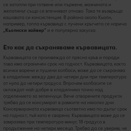
се затопли при готвене или пържене, мазнината и
желатинът също се втечняват отново. Така тя възвръща
кашавата си консистенция. В района около Кьолн,
например, топла кървавица с лучени кръгчета се нарича
„Кьолнски хайвер“
и е популярна закуска.
Ето как да съхраняваме кървавицата.
Кървавицата се произвежда от прясна кръв и поради
това има ограничен срок на годност. Кървавицата, както
всички варени и пушени колбаси, може да се съхранява
в хладилник между два до четири дни при температура
от нула до четири градуса. Впрочем колбасите се
охлаждат най-добре в хладилника точно над
отделението за зеленчуци. Вече отворените продукти
трябва да се консумират в рамките на няколко дни.
Консервираната кървавица съответно има по-дълъг срок
на годност, тъй като е сварена. Кървавицата може да се
замразява при температура минус 18 градуса в
продължение на четири месеца. Трябва да се уверим, че