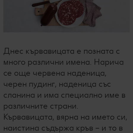
Лексикон на свежестта
Услуги
Съвети от кухнята
Ние сме семейство
Развлечения, отдих и свободно време
Днес кървавицата е позната с
много различни имена. Нарича
се още червена наденица,
черен пудинг, наденица със
сланина и има специално име в
различните страни.
Кървавицата, вярна на името си,
наистина съдържа кръв – и то в