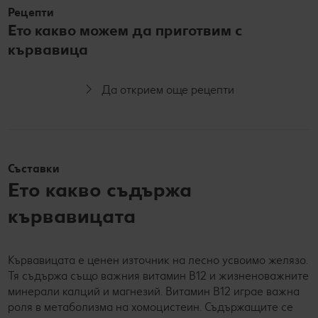
Рецепти
Ето какво можем да приготвим с
кървавица
Да открием още рецепти
Съставки
Ето какво съдържа
кървавицата
Кървавицата е ценен източник на лесно усвоимо желязо.
Тя съдържа също важния витамин В12 и жизненоважните
минерали калций и магнезий. Витамин В12 играе важна
роля в метаболизма на хомоцистеин. Съдържащите се