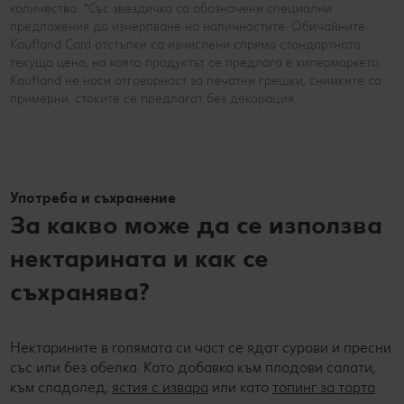
количества. *Със звездичка са обозначени специални
предложения до изчерпване на наличностите. Обичайните
Kaufland Card отстъпки са изчислени спрямо стандартната
текуща цена, на която продуктът се предлага в хипермаркета.
Kaufland не носи отговорност за печатни грешки, снимките са
примерни, стоките се предлагат без декорация.
Употреба и съхранение
За какво може да се използва
нектарината и как се
съхранява?
Нектарините в голямата си част се ядат сурови и пресни
със или без обелка. Като добавка към плодови салати,
към сладолед,
ястия с извара
или като
топинг за торта