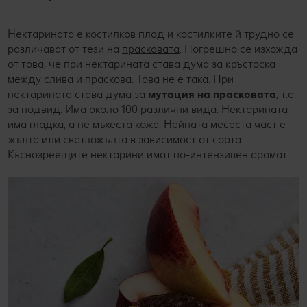
Нектарината е костилков плод и костилките й трудно се
различават от тези на
прасковата
. Погрешно се изхожда
от това, че при нектарината става дума за кръстоска
между слива и праскова. Това не е така. При
нектарината става дума за
мутация на прасковата
, т.е.
за подвид. Има около 100 различни вида. Нектарината
има гладка, а не мъхеста кожа. Нейната месеста част е
жълта или светложълта в зависимост от сорта.
Къснозреещите нектарини имат по-интензивен аромат.