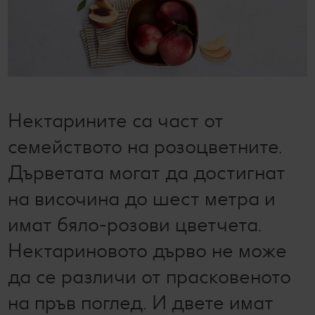
Лексикон на свежестта
Услуги
Съвети от кухнята
Ние сме семейство
Развлечения, отдих и свободно време
Нектарините са част от
семейството на розоцветните.
Дърветата могат да достигнат
на височина до шест метра и
имат бяло-розови цветчета.
Нектариновото дърво не може
да се различи от прасковеното
на пръв поглед. И двете имат