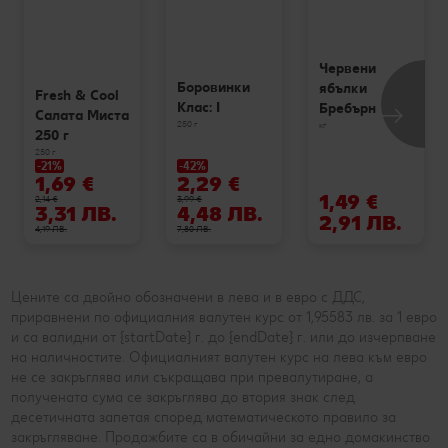
Червени
Боровинки
ябълки
Fresh & Cool
Клас: I
Бребърн
Салата Миста
250 г
кг
250 г
250 г
-21%
-42%
1,69 €
2,29 €
1,49 €
2,14 €
3,99 €
3,31 ЛВ.
4,48 ЛВ.
2,91 ЛВ.
4,19 ЛВ.
7,80 ЛВ.
Цените са двойно обозначени в лева и в евро с ДДС,
приравнени по официалния валутен курс от 1,95583 лв. за 1 евро
и са валидни от {startDate} г. до {endDate} г. или до изчерпване
на наличностите. Официалният валутен курс на лева към евро
не се закръглява или съкращава при превалутиране, а
получената сума се закръглява до втория знак след
десетичната запетая според математическото правило за
закръгляване. Продажбите са в обичайни за едно домакинство