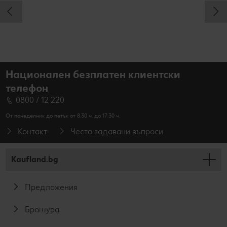
Национален безплатен клиентски
телефон
0800 / 12 220
От понеделник до петък от 8.30 ч. до 17.30 ч.
Контакт
Често задавани въпроси
Kaufland.bg
Предложения
Брошура