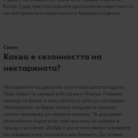
Китай. Едва през последните десетилетия известността
на нектарините е нараснала и в Америка и Европа.
Сезон
Каква е сезонността на
нектарината?
Нектарините са достъпни почти през цялата година.
През април те узряват в Испания и Италия. Главният
период на бране е през лятото от юли до септември.
Нектарините се берат, когато плодовете получат
златно-оранжева до червена окраска. Те доузряват
относително бързо и по тази причина се събират в
твърдо състояние. Добре е да се консумират в рамките
на седмица след покупката или брането. До голяма