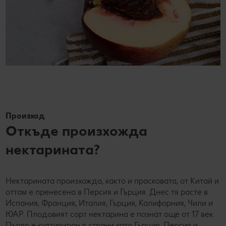
Произход
Откъде произхожда
нектаринатa?
Нектарината произхожда, както и прасковата, от Китай и
оттам е пренесена в Персия и Гърция. Днес тя расте в
Испания, Франция, Италия, Гърция, Калифорния, Чили и
ЮАР. Плодовият сорт нектарина е познат още от 17 век.
Първо е култивиран в страни като Гърция, Персия и