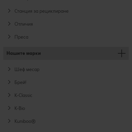
Станция за рециклиране
Отличия
Преса
Нашите марки
Шеф месар
Брей!
K-Classic
K-Bio
Kuniboo®