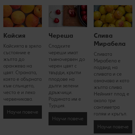
Кайсия
Череша
Слива
Мирабела
Кайсията в зряло
Сладките
състояние е
череши имат
Сливата
жълта до
тъмночервен до
Мирабела е
оранжева на
черен цвят с
подвид на
цвят. Страната,
твърди, кръгли
сливата и се
която е обърната
плодове на
означава и като
към слънцето,
дълги зелени
жълта слива.
често е и леко
дръжчици.
Нейният плод е
червеникава.
Родината им е
около три
Турция.
сантиметра
Научи повече
голям и кръгъл.
Научи повече
Научи повече