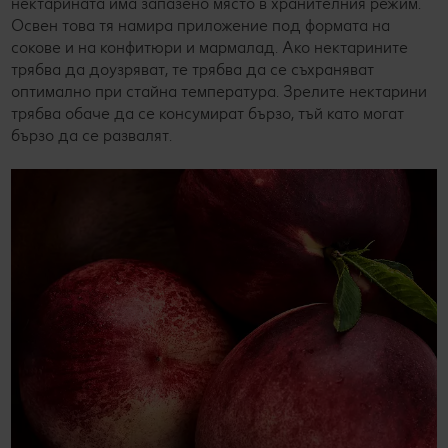
нектарината има запазено място в хранителния режим.
Освен това тя намира приложение под формата на
сокове и на конфитюри и мармалад. Ако нектарините
трябва да доузряват, те трябва да се съхраняват
оптимално при стайна температура. Зрелите нектарини
трябва обаче да се консумират бързо, тъй като могат
бързо да се развалят.