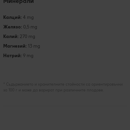
Минерали
Калций:
4 mg
Желязо:
0,5 mg
Калий:
270 mg
Магнезий:
13 mg
Натрий:
9 mg
* Съдържанието и хранителните стойности са ориентировъчни
за 100 г и може да варират при различните плодове.