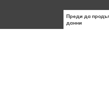
Преди да продъл
данни
Ние
обработваме Вашит
(включително бисквитки
неговите функции. Осве
за генериране на псев
съдържание от нас или 
под „Приеми“. Това вк
на защита. Под „Отказ
„Настройка“ можете да
включително относно пр
Политика за защита на