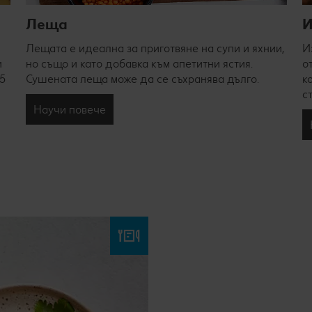
Леща
И
Лещата е идеална за приготвяне на супи и яхнии,
И
и
но също и като добавка към апетитни ястия.
о
5
Сушената леща може да се съхранява дълго.
к
с
Научи повече