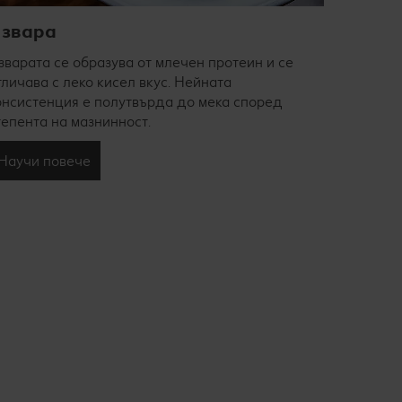
звара
Яйца
зварата се образува от млечен протеин и се
При яйце
тличава с леко кисел вкус. Нейната
който се
онсистенция е полутвърда до мека според
яйцата о
тепента на мазнинност.
Научи 
Научи повече