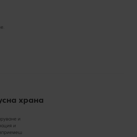
е.
усна храна
аруване и
зация и
възприемеш