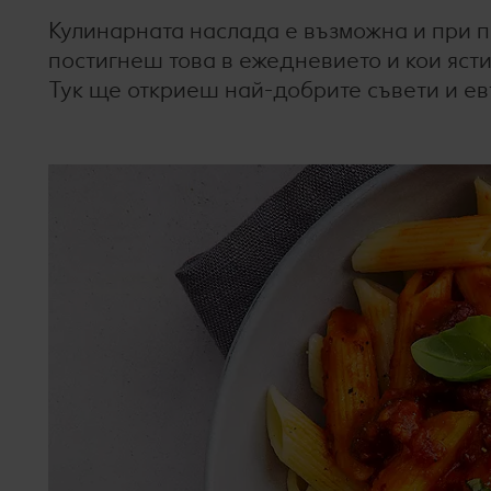
Кулинарната наслада е възможна и при п
постигнеш това в ежедневието и кои яст
Тук ще откриеш най-добрите съвети и ев