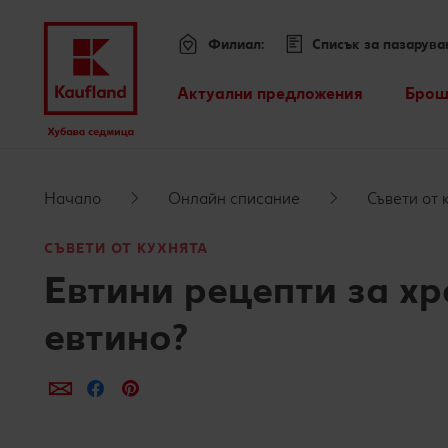
Филиал:
Списък за пазарува
Меню
Актуални предложения
Брош
Всички оферти
Премини към
Kaufland Card XTRA оферти
Начало
Онлайн списание
Съвети от 
Основно съдържание
Допълнителни предложения
СЪВЕТИ ОТ КУХНЯТА
Евтини рецепти за хр
Футър
евтино?
Sticky side bar
Сподели по e-mail
Сподели във Facebook
Сподели в Pinterest