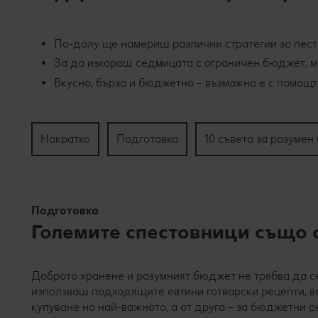
По-долу ще намериш различни стратегии за пест
За да изкараш седмицата с ограничен бюджет, м
Вкусно, бързо и бюджетно – възможно е с помощт
Накратко
Подготовка
10 съвета за разуме
Подготовка
Големите спестовници също 
Доброто хранене и разумният бюджет не трябва да с
използваш подходящите евтини готварски рецепти, вс
купуване на най-важното, а от друга – за бюджетни р