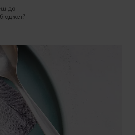
еш да
 бюджет?