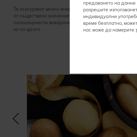
предаването на данни 
Те осигуряват много енергия и засищат задълго – ори
разрешите използванет
от съществено значение за евтиното, но пълноценно 
индивидуални употреби
пълнозърнести макаронени изделия и кафяв ориз. Мак
време безплатно, може
за по-дълго.
нас може да намерите
Ето спис