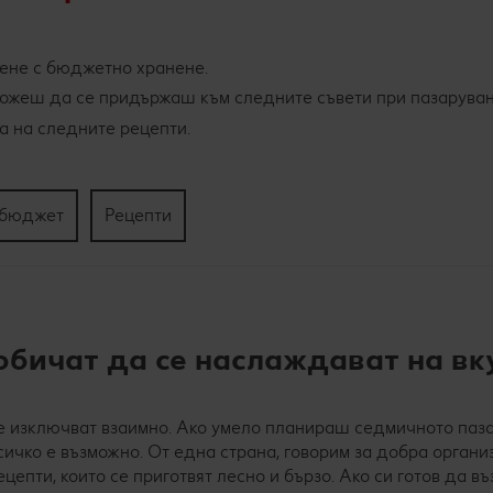
ене с бюджетно хранене.
ожеш да се придържаш към следните съвети при пазаруван
а на следните рецепти.
н бюджет
Рецепти
обичат да се наслаждават на вк
е изключват взаимно. Ако умело планираш седмичното паз
ичко е възможно. От една страна, говорим за добра органи
ецепти, които се приготвят лесно и бързо. Ако си готов да 