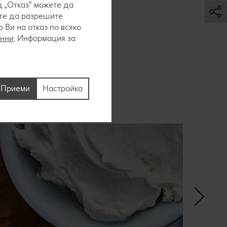
 „Отказ“ можете да
тни храни са
ете да разрешите
пример
Ви на отказ по всяко
тно засищат
анни
. Информация за
Приеми
Настройка
внимание: