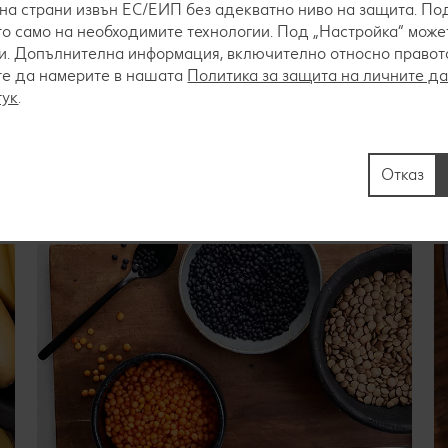
на страни извън ЕС/ЕИП без адекватно ниво на защита. Под
зът, картофите, макаронените изделия и другите въглехидра
о само на необходимите технологии. Под „Настройка“ мож
хранене. Особено ефективни са пълнозърнестите храни, на
. Допълнителна информация, включително относно правото 
ар че са малко по-скъпи, те съдържат повече фибри, съотве
те да намерите в нашата
Политика за защита на личните д
тук
.
Отказ
ък с продукти, на които да обърнеш повече 