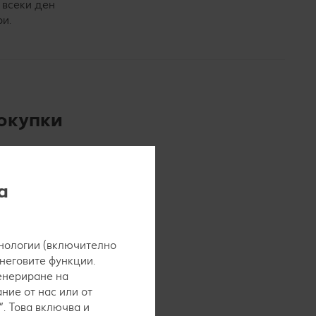
 всеки ден
ри.
окупки
 най-добре
а купуваш
а
аш към
т да се
нологии (включително
 неговите функции.
генериране на
ние от нас или от
. Това включва и