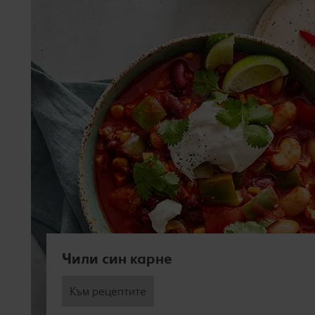
Чили син карне
Към рецептите