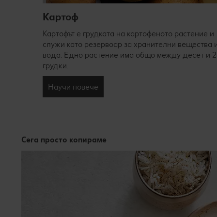
Картоф
тове
Картофът е грудката на картофеното растение и
чко
служи като резервоар за хранителни вещества 
кият
вода. Едно растение има общо между десет и 2
грудки.
Научи повече
Сега просто копираме