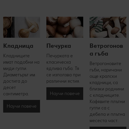
Кладница
Печурка
Ветрогонов
а гъба
Кладниците
Печурката е
имат подобни на
класическа
Ветрогоновите
миди гугли.
ядлива гъба. Тя
гъби, наричани
Диаметърът им
се използва при
още кралски
достига до
различни ястия.
кладници, са
десет
близки роднини
Научи повече
сантиметра.
с кладниците.
Кафявите плътни
Научи повече
гугли са с
дебела и плътна
месеста част.