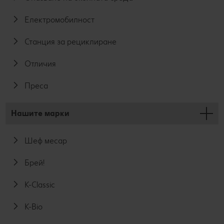
Електромобилност
Станция за рециклиране
Отличия
Преса
Нашите марки
Шеф месар
Брей!
K-Classic
K-Bio