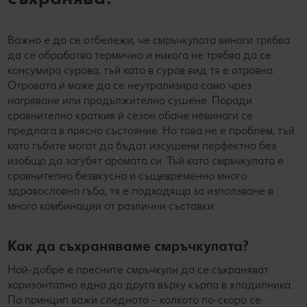
Важно е да се отбележи, че смръчкулата винаги трябва
да се обработва термично и никога не трябва да се
консумира сурова, тъй като в суров вид тя е отровна.
Отровата ѝ може да се неутрализира само чрез
нагряване или продължително сушене. Поради
сравнително краткия ѝ сезон обаче невинаги се
предлага в прясно състояние. Но това не е проблем, тъй
като гъбите могат да бъдат изсушени перфектно без
изобщо да загубят аромата си. Тъй като смръчкулата е
сравнително безвкусна и същевременно много
здравословна гъба, тя е подходяща за използване в
много комбинации от различни съставки.
Как да съхраняваме смръчкулата?
Най-добре е пресните смръчкули да се съхраняват
хоризонтално една до друга върху кърпа в хладилника.
По принцип важи следното – колкото по-скоро се