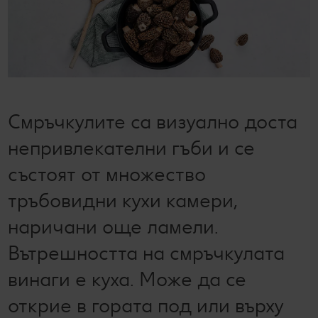
Лексикон на свежестта
Услуги
Съвети от кухнята
Ние сме семейство
Развлечения, отдих и свободно време
Смръчкулите са визуално доста
непривлекателни гъби и се
състоят от множество
тръбовидни кухи камери,
наричани още ламели.
Вътрешността на смръчкулата
винаги е куха. Може да се
открие в гората под или върху