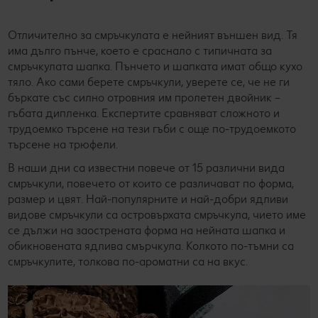
Отличително за смръчкулата е нейният външен вид. Тя
има дълго пънче, което е сраснало с типичната за
смръчкулата шапка. Пънчето и шапката имат общо кухо
тяло. Ако сами берете смръчкули, уверете се, че не ги
бъркате със силно отровния им пролетен двойник –
гъбата дипленка. Експертите сравняват сложното и
трудоемко търсене на тези гъби с още по-трудоемкото
търсене на трюфели.
В наши дни са известни повече от 15 различни вида
смръчкули, повечето от които се различават по форма,
размер и цвят. Най-популярните и най-добри ядливи
видове смръчкули са островърхата смръчкула, чието име
се дължи на заострената форма на нейната шапка и
обикновената ядлива смърчкула. Колкото по-тъмни са
смръчкулите, толкова по-ароматни са на вкус.