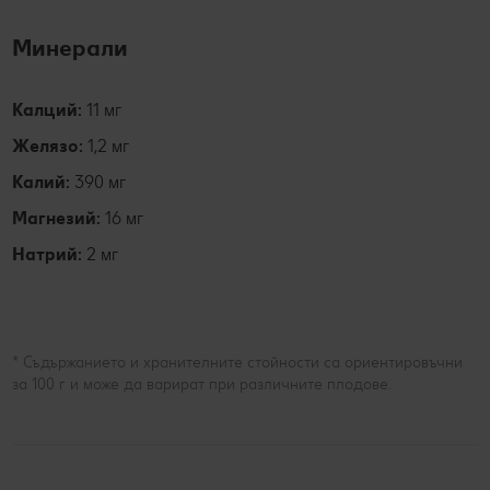
Минерали
Калций:
11 мг
Желязо:
1,2 мг
Калий:
390 мг
Магнезий:
16 мг
Натрий:
2 мг
* Съдържанието и хранителните стойности са ориентировъчни
за 100 г и може да варират при различните плодове.