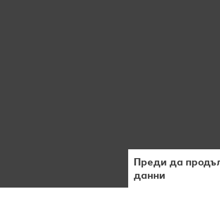
Преди да продъл
данни
Ние
обработваме Вашит
(включително бисквитки
неговите функции. Осве