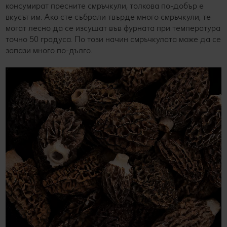
консумират пресните смръчкули, толкова по-добър е
вкусът им. Ако сте събрали твърде много смръчкули, те
могат лесно да се изсушат във фурната при температура
точно 50 градуса. По този начин смръчкулата може да се
запази много по-дълго.