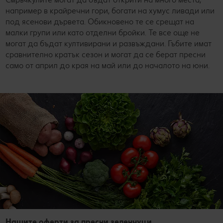
например в крайречни гори, богати на хумус ливади или
под ясенови дървета. Обикновено те се срещат на
малки групи или като отделни бройки. Те все още не
могат да бъдат култивирани и развъждани. Гъбите имат
сравнително кратък сезон и могат да се берат пресни
само от април до края на май или до началото на юни.
Нашите оферти за пресни зеленчуци