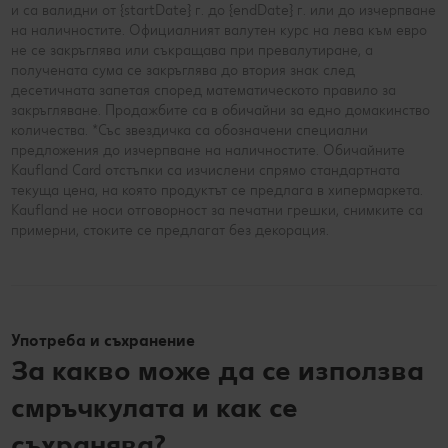
и са валидни от {startDate} г. до {endDate} г. или до изчерпване
на наличностите. Официалният валутен курс на лева към евро
не се закръглява или съкращава при превалутиране, а
получената сума се закръглява до втория знак след
десетичната запетая според математическото правило за
закръгляване. Продажбите са в обичайни за едно домакинство
количества. *Със звездичка са обозначени специални
предложения до изчерпване на наличностите. Обичайните
Kaufland Card отстъпки са изчислени спрямо стандартната
текуща цена, на която продуктът се предлага в хипермаркета.
Kaufland не носи отговорност за печатни грешки, снимките са
примерни, стоките се предлагат без декорация.
Употреба и съхранение
За какво може да се използва
смръчкулата и как се
съхранява?