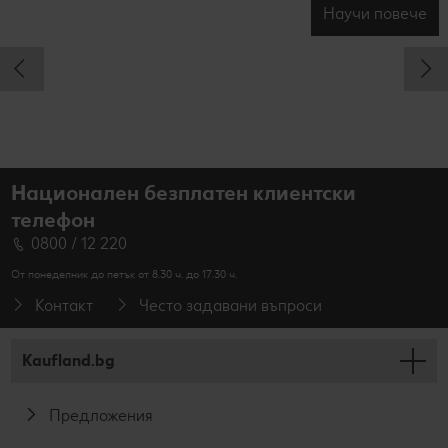
Научи повече
Национален безплатен клиентски
телефон
0800 / 12 220
От понеделник до петък от 8.30 ч. до 17.30 ч.
Контакт
Често задавани въпроси
Kaufland.bg
Предложения