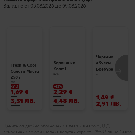
Валидно от 03.08.2026 до 09.08.2026
Червени
Боровинки
ябълки
Fresh & Cool
Клас: I
Бребърн
Салата Миста
250 г
кг
250 г
250 г
-21%
-42%
1,69 €
2,29 €
1,49 €
2,14 €
3,99 €
3,31 ЛВ.
4,48 ЛВ.
2,91 ЛВ.
4,19 ЛВ.
7,80 ЛВ.
Цените са двойно обозначени в лева и в евро с ДДС,
приравнени по официалния валутен курс от 1,95583 лв. за 1 евро