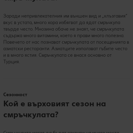
Заради непривлекателния им външен вид и „хлъзгавия“
вкус в устата, много хора избягват да ядат смръчкула
твърде често. Мнозина обаче не знаят, че смръчкулата
съдържа много витамини, което я прави много полезна.
Повечето от нас познават смръчкулата от посещенията в
азиатски ресторанти. Азиатците използват гъбите често
и в много ястия. Смръчкулата се внася основно от
Турция.
Сезонност
Кой е върховият сезон на
смръчкулата?
Смръчкулите могат да бъдат открити на много места,