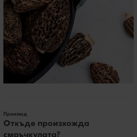
Произход
Откъде произхожда
смръчкулата?