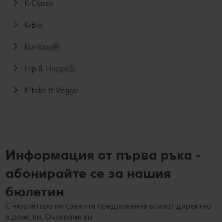
K-Classic
K-Bio
Kuniboo®
Hip & Hopps®
K-take It Veggie
Информация от първа ръка -
абонирайте се за нашия
бюлетин
С нюзлетъра ни свежите предложения влизат директно
в дома ви. Очакваме ви.