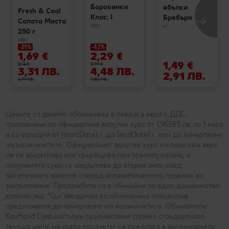
Боровинки
ябълки
Fresh & Cool
Клас: I
Бребърн
Салата Миста
250 г
кг
250 г
250 г
-21%
-42%
1,69 €
2,29 €
1,49 €
2,14 €
3,99 €
3,31 ЛВ.
4,48 ЛВ.
2,91 ЛВ.
4,19 ЛВ.
7,80 ЛВ.
Цените са двойно обозначени в лева и в евро с ДДС,
приравнени по официалния валутен курс от 1,95583 лв. за 1 евро
и са валидни от {startDate} г. до {endDate} г. или до изчерпване
на наличностите. Официалният валутен курс на лева към евро
не се закръглява или съкращава при превалутиране, а
получената сума се закръглява до втория знак след
десетичната запетая според математическото правило за
закръгляване. Продажбите са в обичайни за едно домакинство
количества. *Със звездичка са обозначени специални
предложения до изчерпване на наличностите. Обичайните
Kaufland Card отстъпки са изчислени спрямо стандартната
текуща цена, на която продуктът се предлага в хипермаркета.