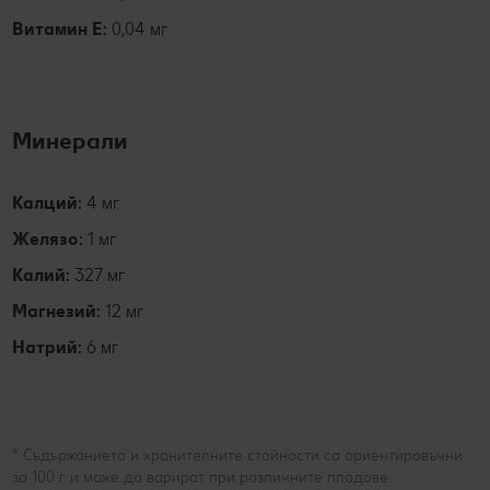
Витамин E:
0,04 мг
Минерали
Калций:
4 мг
Желязо:
1 мг
Калий:
327 мг
Магнезий:
12 мг
Натрий:
6 мг
* Съдържанието и хранителните стойности са ориентировъчни
за 100 г и може да варират при различните плодове.