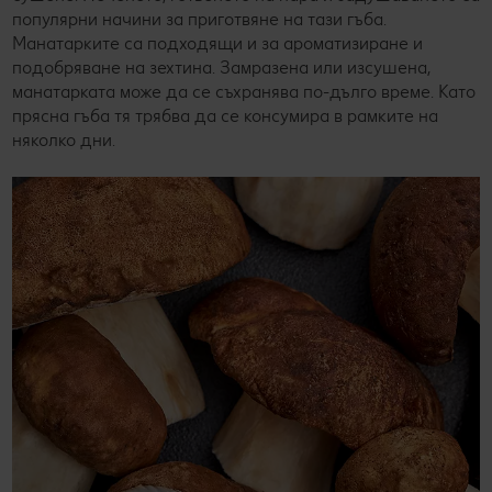
популярни начини за приготвяне на тази гъба.
Манатарките са подходящи и за ароматизиране и
подобряване на зехтина. Замразена или изсушена,
манатарката може да се съхранява по-дълго време. Като
прясна гъба тя трябва да се консумира в рамките на
няколко дни.