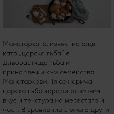
Лексикон на свежестта
Услуги
Съвети от кухнята
Ние сме семейство
Развлечения, отдих и свободно време
Манатарката, известна още
като „царска гъба“ е
диворастяща гъба и
принадлежи към семейство
Манатаркови. Тя се нарича
царска гъба заради отличния
вкус и текстура на месестата ѝ
част. В сравнение с много други