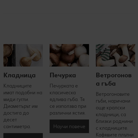
Кладница
Печурка
Ветрогонов
а гъба
Кладниците
Печурката е
имат подобни на
класическа
Ветрогоновите
миди гугли.
ядлива гъба. Тя
гъби, наричани
Диаметърът им
се използва при
още кралски
достига до
различни ястия.
кладници, са
десет
близки роднини
Научи повече
сантиметра.
с кладниците.
Кафявите плътни