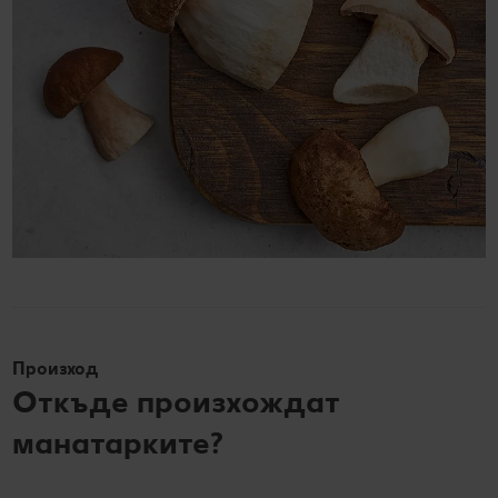
Произход
Откъде произхождат
манатарките?