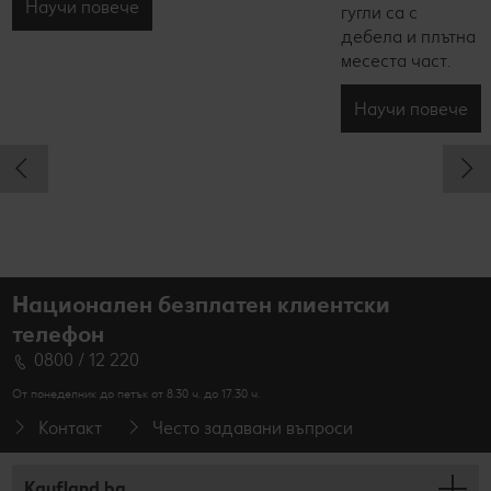
Научи повече
гугли са с
дебела и плътна
месеста част.
Научи повече
Национален безплатен клиентски
телефон
0800 / 12 220
От понеделник до петък от 8.30 ч. до 17.30 ч.
Контакт
Често задавани въпроси
Kaufland.bg