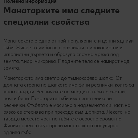
Полезна информация
Манатарките има следните
специални свойства
Манатарката е една от най-популярните и ценни ядливи
гъби. Живее в симбиоза с различни широколистни и
иглолистни дървета и образува сложна мрежа под
земята, т.нар. микориза. Плодните тела се намират над
земята.
Манатарката има светло до тъмнокафява шапка. От
долната страна на шапката има фини реснички, които са
много твърди. Ресничките на младите гъби са светли,
почти бели. По-старите гъби имат жълтеникави
реснички. Стъблото е масивно в надземната си част, но
рязко се стеснява при прехода към шапката. Леката, но
твърда месеста част на гъбите е особено ароматна.
Финият орехов вкус прави манатарката популярна
ядлива гъба.