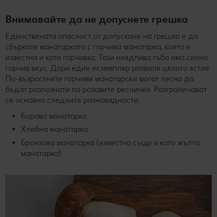
Внимавайте да не допуснете грешка
Единствената опасност от допускане на грешка е да
сбъркате манатарката с горчива манатарка, която е
известна и като горчивка. Тази неядлива гъба има силно
горчив вкус. Дори един екземпляр разваля цялото ястие.
По-възрастните горчиви манатарски могат лесно да
бъдат разпознати по розовите реснички. Разграничават
се основно следните разновидности:
Борова манатарка
Хлебна манатарка
Бронзова манатарка (известна също и като жълта
манатарка)