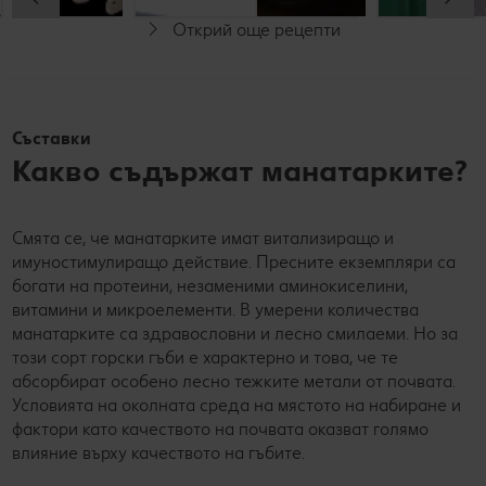
Открий още рецепти
Веган
Съставки
Какво съдържат манатарките?
Смята се, че манатарките имат витализиращо и
имуностимулиращо действие. Пресните екземпляри са
богати на протеини, незаменими аминокиселини,
витамини и микроелементи. В умерени количества
манатарките са здравословни и лесно смилаеми. Но за
този сорт горски гъби е характерно и това, че те
абсорбират особено лесно тежките метали от почвата.
Условията на околната среда на мястото на набиране и
фактори като качеството на почвата оказват голямо
влияние върху качеството на гъбите.