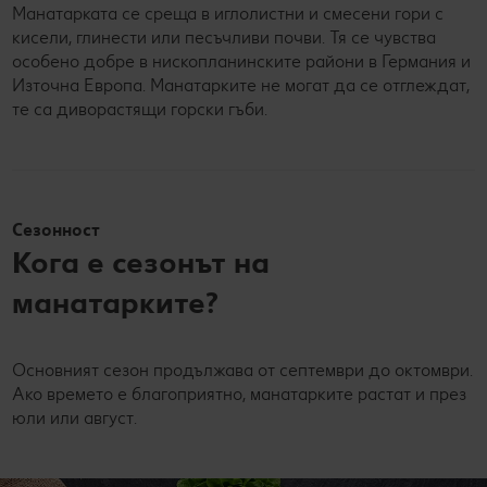
Манатарката се среща в иглолистни и смесени гори с
кисели, глинести или песъчливи почви. Тя се чувства
особено добре в нископланинските райони в Германия и
Източна Европа. Манатарките не могат да се отглеждат,
те са диворастящи горски гъби.
Сезонност
Кога е сезонът на
манатарките?
Основният сезон продължава от септември до октомври.
Ако времето е благоприятно, манатарките растат и през
юли или август.