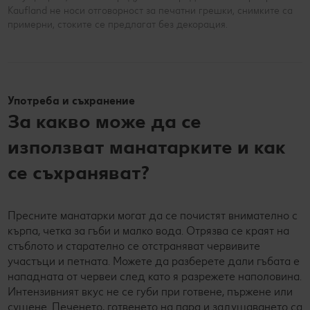
Kaufland не носи отговорност за печатни грешки, снимките са
примерни, стоките се предлагат без декорация.
Употреба и съхранение
За какво може да се
използват манатарките и как
се съхраняват?
Пресните манатарки могат да се почистят внимателно с
кърпа, четка за гъби и малко вода. Отрязва се краят на
стъблото и старателно се отстраняват червивите
участъци и петната. Можете да разберете дали гъбата е
нападната от червеи след като я разрежете наполовина.
Интензивният вкус не се губи при готвене, пържене или
сушене. Печенето, готвенето на пара и задушаването са