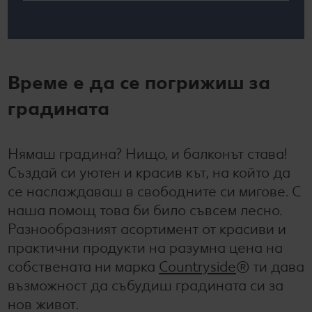
Време е да се погрижиш за
градината
Нямаш градина? Нищо, и балконът става!
Създай си уютен и красив кът, на който да
се наслаждаваш в свободните си мигове. С
наша помощ това би било съвсем лесно.
Разнообразният асортимент от красиви и
практични продукти на разумна цена на
собствената ни марка
Countryside
® ти дава
възможност да събудиш градината си за
нов живот.