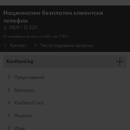
Национален безплатен клиентски
телефон
0800 / 12 220
От понеделник до петък от 8.30 ч. до 17.30 ч.
Контакт
Често задавани въпроси
Kaufland.bg
Предложения
Брошура
Kaufland Card
Рецепти
Игри