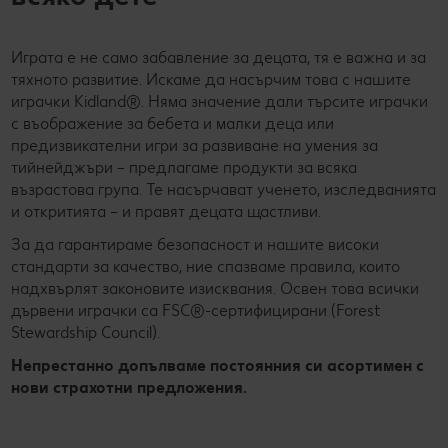
Играта е не само забавление за децата, тя е важна и за
тяхното развитие. Искаме да насърчим това с нашите
играчки Kidland®. Няма значение дали търсите играчки
с въображение за бебета и малки деца или
предизвикателни игри за развиване на умения за
тийнейджъри – предлагаме продукти за всяка
възрастова група. Те насърчават ученето, изследванията
и откритията – и правят децата щастливи.
За да гарантираме безопасност и нашите високи
стандарти за качество, ние спазваме правила, които
надхвърлят законовите изисквания. Освен това всички
дървени играчки са FSC®-сертифицирани (Forest
Stewardship Council).
Непрестанно допълваме постоянния си асортимен с
нови страхотни предложения.