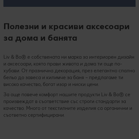
Полезни и красиви аксесоари
за дома и банята
Liv & Bo® е собствената ни марка за интериорен дизайн
и аксесоари, която прави живота и дома ти още по-
хубави. От празнична декорация, през елегантно спално
бельо до завеса и килимче за баня – предлагаме ти
високо качество, богат изор и ниски цени.
За още повече комфорт нашите продукти Liv & Bo® се
произвеждат в съответствие със строги стандарти за
качество. Много от текстилните изделия са органични и
съответно сертифицирани.