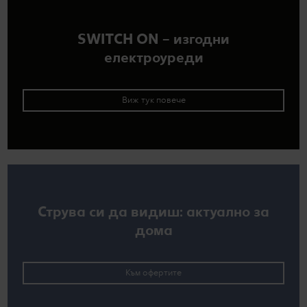
SWITCH ON – изгодни
електроуреди
Виж тук повече
Струва си да видиш: актуално за
дома
Към офертите