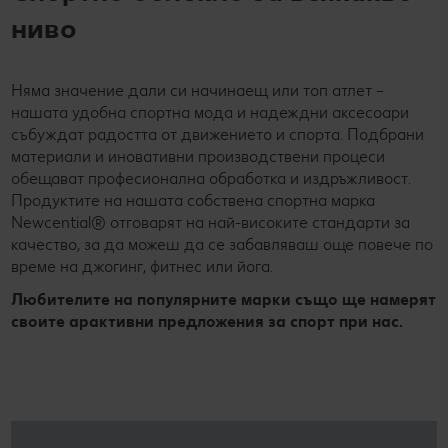
ниво
Няма значение дали си начинаещ или топ атлет –
нашата удобна спортна мода и надеждни аксесоари
събуждат радостта от движението и спорта. Подбрани
материали и иновативни производствени процеси
обещават професионална обработка и издръжливост.
Продуктите на нашата собствена спортна марка
Newcential® отговарят на най-високите стандарти за
качество, за да можеш да се забавляваш още повече по
време на джогинг, фитнес или йога.
Любителите на популярните марки също ще намерят
своите арактивни предложения за спорт при нас.