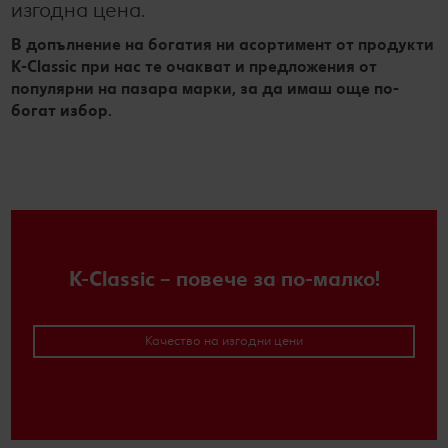
изгодна цена.
В допълнение на богатия ни асортимент от продукти
K-Classic при нас те очакват и предложения от
популярни на пазара марки, за да имаш още по-
богат избор.
K-Classic – повече за по-малко!
Качество на изгодни цени