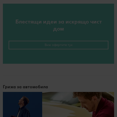
Блестящи идеи за искрящо чист
дом
Виж офертите тук
Грижа за автомобила