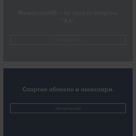
Newcential® – за твоето спортно
"Аз".
Разгледай тук
Спортно облекло и аксесоари.
Не пропускай