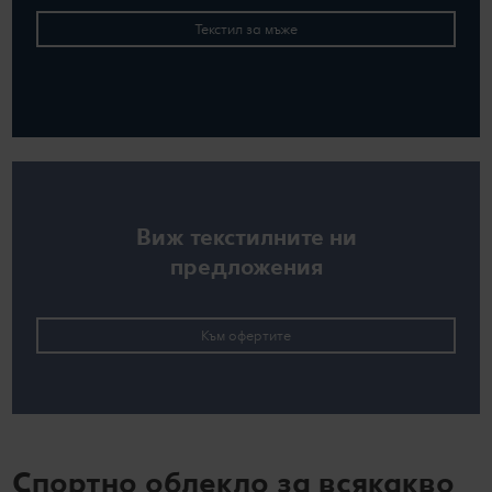
Текстил за мъже
Виж текстилните ни
предложения
Към офертите
Спортно облекло за всякакво