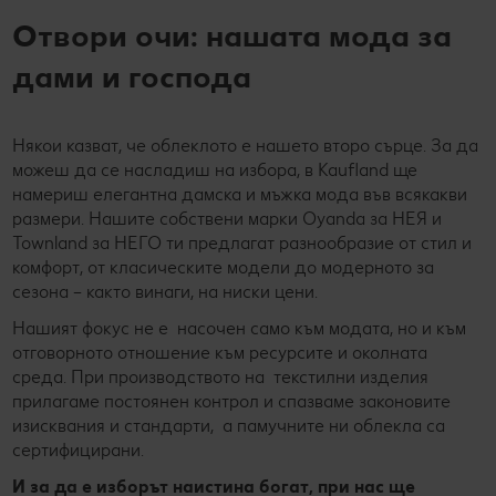
Отвори очи: нашата мода за
дами и господа
Някои казват, че облеклото е нашето второ сърце. За да
можеш да се насладиш на избора, в Kaufland ще
намериш елегантна дамска и мъжка мода във всякакви
размери. Нашите собствени марки Oyanda за НЕЯ и
Townland за НЕГО ти предлагат разнообразие от стил и
комфорт, от класическите модели до модерното за
сезона – както винаги, на ниски цени.
Нашият фокус не е насочен само към модата, но и към
отговорното отношение към ресурсите и околната
среда. При производството на текстилни изделия
прилагаме постоянен контрол и спазваме законовите
изисквания и стандарти, а памучните ни облекла са
сертифицирани.
И за да е изборът наистина богат, при нас ще