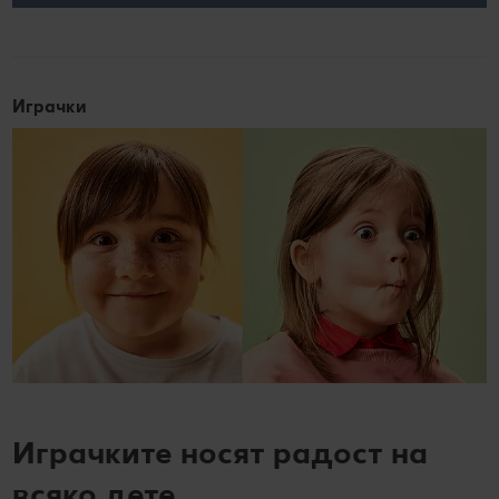
Играчки
Играчките носят радост на
всяко дете