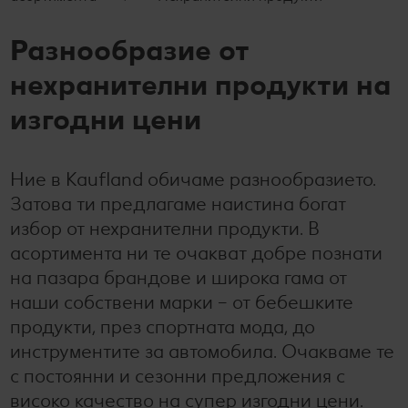
Лексикон на свежестта
Услуги
Съвети от кухнята
Разнообразие от
Ние сме семейство
Развлечения, отдих и свободно време
нехранителни продукти на
изгодни цени
Ние в Kaufland обичаме разнообразието.
Затова ти предлагаме наистина богат
избор от нехранителни продукти. В
асортимента ни те очакват добре познати
на пазара брандове и широка гама от
наши собствени марки – от бебешките
продукти, през спортната мода, до
инструментите за автомобила. Очакваме те
с постоянни и сезонни предложения с
високо качество на супер изгодни цени.