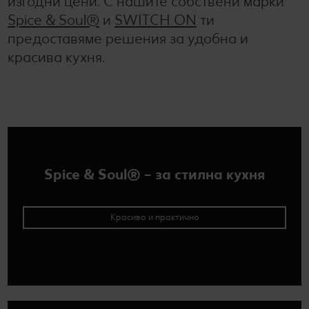
изгодни цени. С нашите собствени марки
Spice & Soul®
и
SWITCH ON
ти
предоставяме решения за удобна и
красива кухня.
Spice & Soul® – за стилна кухня
Красиво и практично