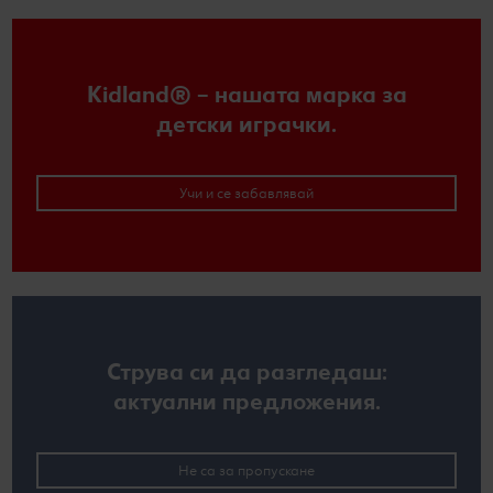
Kidland® – нашата марка за
детски играчки.
Учи и се забавлявай
Струва си да разгледаш:
актуални предложения.
Не са за пропускане