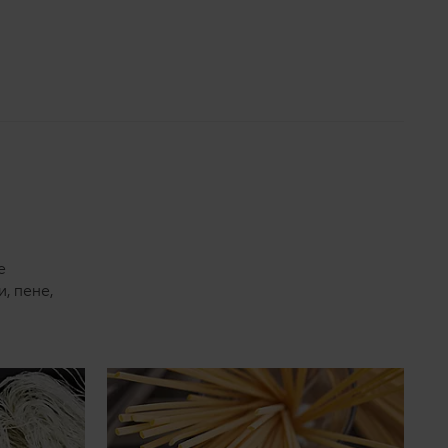
е
, пене,