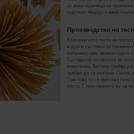
от мека пшеница се произвеж
нудли от твърда и мека пше
Производство на тес
Класическото тесто за паста 
и други съставки за промяна 
например има зелени нудли с 
Съставките на тестото за паст
енергично. Тестото трябва да
трябва да се разточи. После 
При това то се пресова през 
паста. С пресоването му се 