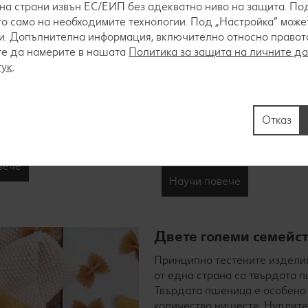
на страни извън ЕС/ЕИП без адекватно ниво на защита. Под
о само на необходимите технологии. Под „Настройка“ мож
. Допълнителна информация, включително относно правото 
те да намерите в нашата
Политика за защита на личните д
ни
Пълнозърнести нудл
тук
.
е са кръгли тестени изделия
Пълнозърнестите нудли се
иятна консистенция. Те се
произвеждат от пълнозърнес
Отказ
обно на равиолите, можете
твърда пшеница и вода. Не
ите фантазията си.
яйца. Приготвят се като нуд
светли зърнени храни.
вече
Научи повече
Двете големи семейст
Принципно тестените изделия
от една страна са твърдата п
Твърдата пшеница е особено б
количество нишесте. Нудлите