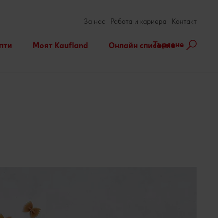
За нас
Работа и кариера
Контакт
Търсене
пти
Моят Kaufland
Онлайн списание
ене на рецепта
Игри
За духа и тялото
нарни теми
Актуални кампании
Съвети от кухнята
Услуги
Развлечения, отдих и
свободно време
Ние сме семейство