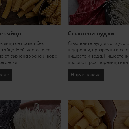
ез яйца
Стъклени нудли
з яйца се правят без
Стъклените нудли са вкусов
а яйца. Най-често те се
неутрални, прозрачни и се с
мо от зърнена храна и вода.
нишесте и вода. Нишестени
вегански.
прави от грах, царевица или 
вече
Научи повече