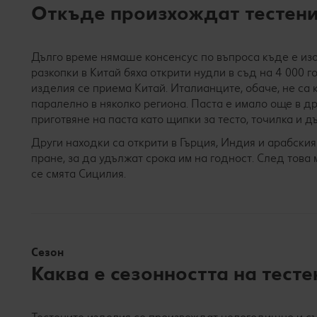
Откъде произхождат тестени
Дълго време нямаше консенсус по въпроса къде е изобр
разкопки в Китай бяха открити нудли в съд на 4 000 г
изделия се приема Китай. Италианците, обаче, не са
паралелно в няколко региона. Паста е имало още в др
приготвяне на паста като щипки за тесто, точилка и дъ
Други находки са открити в Гърция, Индия и арабския
пране, за да удължат срока им на годност. След това
се смята Сицилия.
Сезон
Каква е сезонността на тест