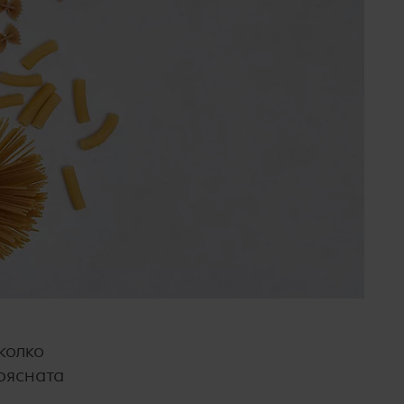
яколко
прясната