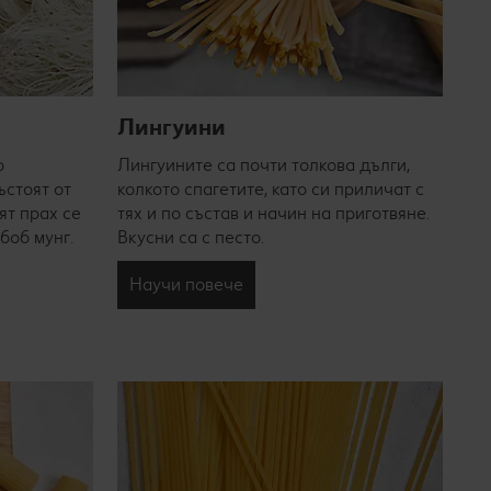
Лингуини
о
Лингуините са почти толкова дълги,
ъстоят от
колкото спагетите, като си приличат с
ят прах се
тях и по състав и начин на приготвяне.
боб мунг.
Вкусни са с песто.
Научи повече