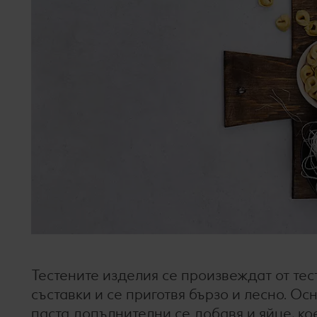
Тестените изделия се произвеждат от тесто,
съставки и се приготвя бързо и лесно. Ос
паста допълнителни се добавя и яйце, к