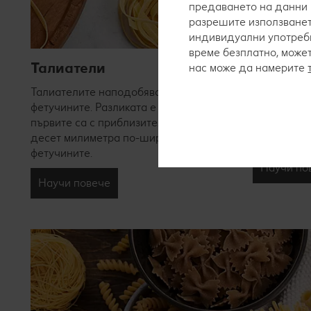
предаването на данни 
разрешите използванет
индивидуални употреби
време безплатно, може
Талиатели
Тортели
нас може да намерите
Талиателите наподобяват като цяло
Тортелинит
фетучините. Разликата е в това, че
с мека и пр
първите са с приблизително пет до
пълнят под
десет милиметра по-широки от
да развинт
фетучините.
Научи по
Научи повече