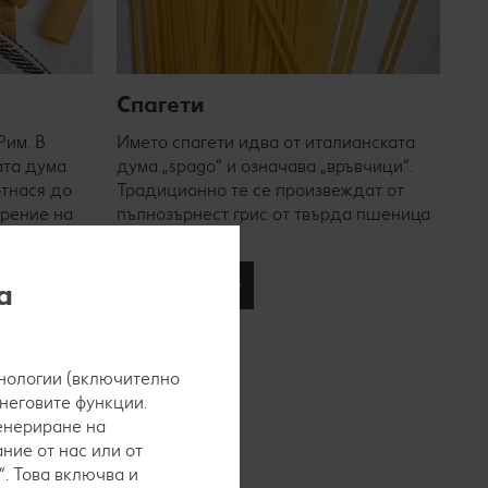
Спагети
Рим. В
Името спагети идва от италианската
ата дума
дума „spago“ и означава „връвчици“.
 отнася до
Традиционно те се произвеждат от
арение на
пълнозърнест грис от твърда пшеница
т сосове.
и вода.
Научи повече
а
нологии (включително
 неговите функции.
генериране на
ние от нас или от
. Това включва и