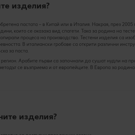
те изделия?
етена пастата – в Китай или в Италия. Накрая, през 2005 г
одини, които се оказаха вид спагети. Така за родина на тест
 копирали процеса на производство. Тестени изделия са изо
евността. В италиански гробове са открити различни инстр
ска за паста.
 регион. Арабите първи са започнали да сушат нудли на пр
 методът се възприема и от европейците. В Европа за родина
ените изделия?