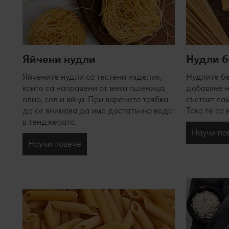
Яйчени нудли
Нудли б
Яйчените нудли са тестени изделия,
Нудлите бе
които са направени от мека пшеница,
добавяне н
олио, сол и яйца. При варенето трябва
състоят са
да се внимава да има достатъчно вода
Така те са 
в тенджерата.
Научи по
Научи повече