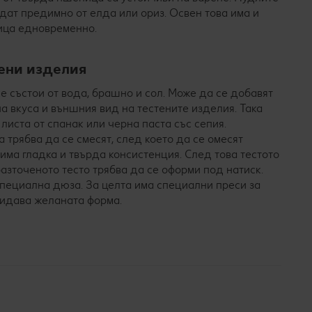
дат предимно от елда или ориз. Освен това има и
ница едновременно.
тени изделия
се състои от вода, брашно и сол. Може да се добавят
на вкуса и външния вид на тестените изделия. Така
листа от спанак или черна паста със сепия.
а трябва да се смесят, след което да се омесят
 има гладка и твърда консистенция. След това тестото
разточеното тесто трябва да се оформи под натиск.
специална дюза. За целта има специални преси за
придава желаната форма.