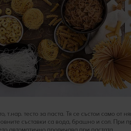
 т.нар. тесто за паста. Тя се състои само от н
новните съставки са вода, брашно и сол. При 
оето автоматично проличава при пастата.