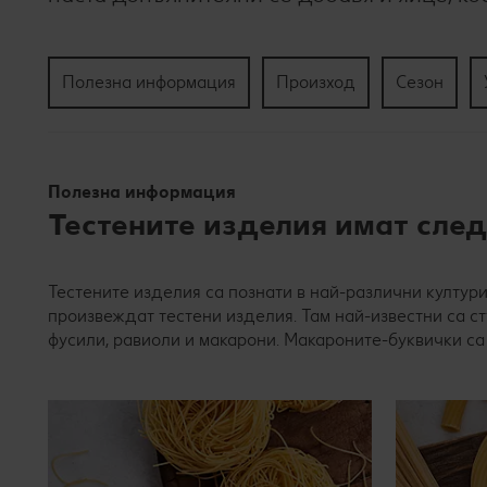
Полезна информация
Произход
Сезон
Полезна информация
Тестените изделия имат сле
Тестените изделия са познати в най-различни култури.
произвеждат тестени изделия. Там най-известни са ст
фусили, равиоли и макарони. Макароните-буквички са 