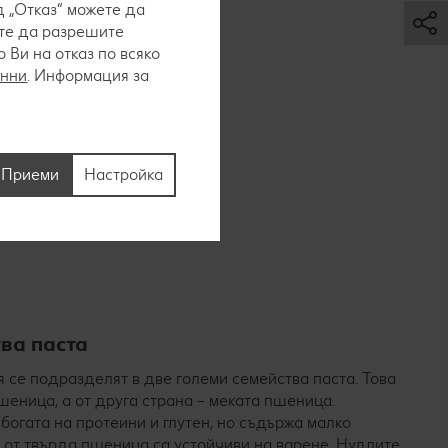
 „Отказ“ можете да
ете да разрешите
Ви на отказ по всяко
анни
. Информация за
и
т грис от
Приеми
Настройка
 са нужни
лите от
ва паста
 се подразделят в две големи семейства паста. Това
шеница, а от друга страна – меката пшеница.
огата на протеини и глутен, но съдържа малко
 от твърда пшеница са устойчиви на варене. Нудлите