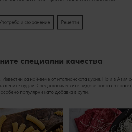
Употреба и съхранение
Рецепти
дните специални качества
 Известни са най-вече от италианската кухня. Но и в Азия с
ъклените нудли. Сред класическите видове паста са спагети
особено популярни като добавка в супи.