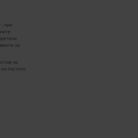
., при
ените
бретени
ументи за
остор за
 на пастата