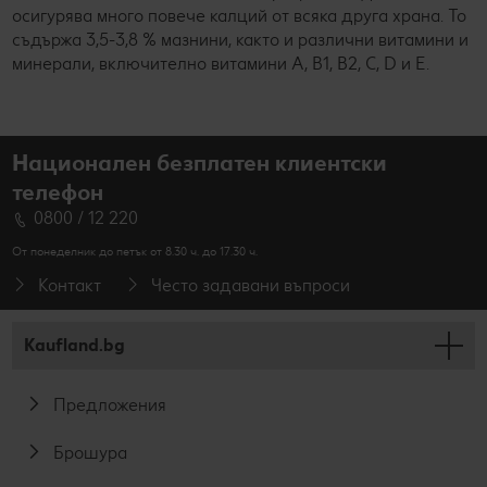
осигурява много повече калций от всяка друга храна. То
съдържа 3,5-3,8 % мазнини, както и различни витамини и
минерали, включително витамини А, В1, В2, С, D и Е.
Национален безплатен клиентски
телефон
0800 / 12 220
От понеделник до петък от 8.30 ч. до 17.30 ч.
Контакт
Често задавани въпроси
Kaufland.bg
Предложения
Брошура