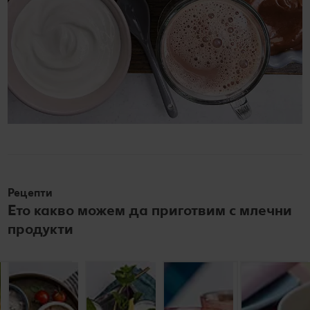
Рецепти
Ето какво можем да приготвим с млечни
продукти
Печурки с
Три
Смути от
Шоколадово
кашкавал
разядки с
ябълки
смути с
и сметана
кисело
разтворимо