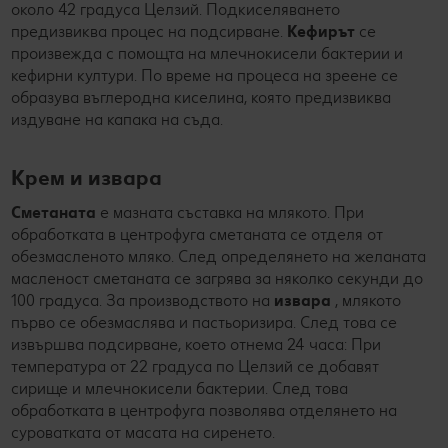
около 42 градуса Целзий. Подкиселяването
предизвиква процес на подсирване.
Кефирът
се
произвежда с помощта на млечнокисели бактерии и
кефирни култури. По време на процеса на зреене се
образува въглеродна киселина, която предизвиква
издуване на капака на съда.
Крем и извара
Сметаната
е мазната съставка на млякото. При
обработката в центрофуга сметаната се отделя от
обезмасленото мляко. След определянето на желаната
масленост сметаната се загрява за няколко секунди до
100 градуса. За производството на
извара
, млякото
първо се обезмаслява и пастьоризира. След това се
извършва подсирване, което отнема 24 часа: При
температура от 22 градуса по Целзий се добавят
сирище и млечнокисели бактерии. След това
обработката в центрофуга позволява отделянето на
суроватката от масата на сиренето.