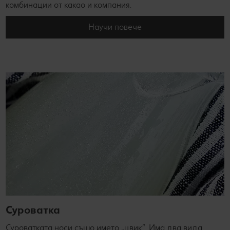
комбинации от какао и компания.
Научи повече
Суроватка
Суроватката носи също името „цвик“. Има два вида