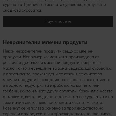
суроватка: Единият е киселата суроватка, а другият е
сладката суроватка.
Научи повече
Нехранителни млечни продукти
Някои нехранителни продукти също са млечни
продукти. Например козметиката, произведена от
различни добавъчни маслени продукти, напр. козе
масло, както и есенциите за вана, съдържащи суроватка,
и пластмасите, произведени от казеин, се считат за
млечни продукти Последният се използва все по-често
в модната индустрия за изработка на копчета или
гребени, както и много други артикули. Казеинът е частта
от млякото, която не достига до фазата на суроватка и по
този начин съставлява по-голямата част от млякото.
Казеинът се използва основно за производството на
сирене и извара, както и в производството на пластмаси.