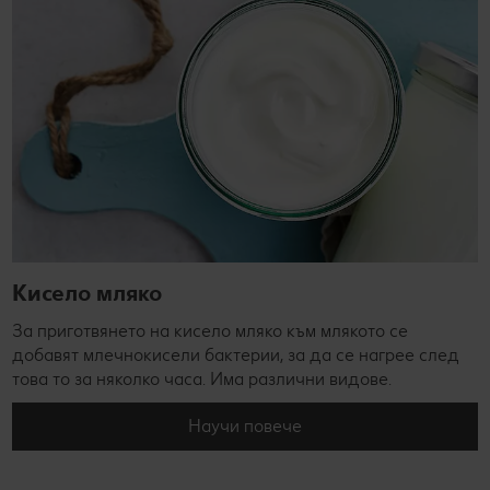
Кисело мляко
За приготвянето на кисело мляко към млякото се
добавят млечнокисели бактерии, за да се нагрее след
това то за няколко часа. Има различни видове.
Научи повече