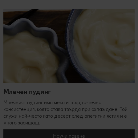
Млечен пудинг
Млечният пудинг има мека и твърдо-течна
консистенция, която става твърда при охлаждане. Той
служи най-често като десерт след апетитни ястия и е
много засищащ.
Научи повече