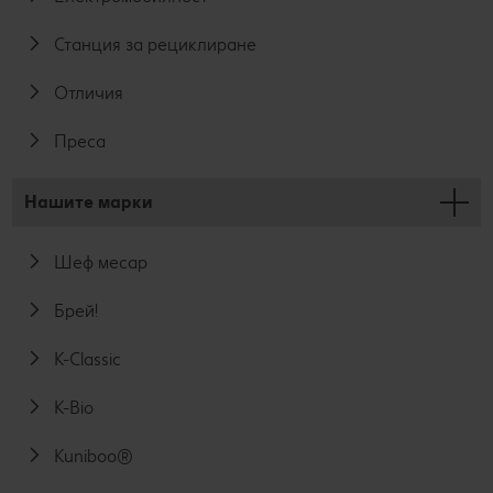
Станция за рециклиране
Отличия
Преса
Нашите марки
Шеф месар
Брей!
K-Classic
K-Bio
Kuniboo®