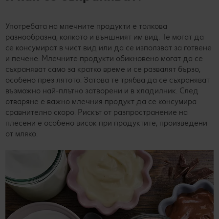
Употребата на млечните продукти е толкова
разнообразна, колкото и външният им вид. Те могат да
се консумират в чист вид или да се използват за готвене
и печене. Млечните продукти обикновено могат да се
съхраняват само за кратко време и се развалят бързо,
особено през лятото. Затова те трябва да се съхраняват
възможно най-плътно затворени и в хладилник. След
отваряне е важно млечния продукт да се консумира
сравнително скоро. Рискът от разпространение на
плесени е особено висок при продуктите, произведени
от мляко.