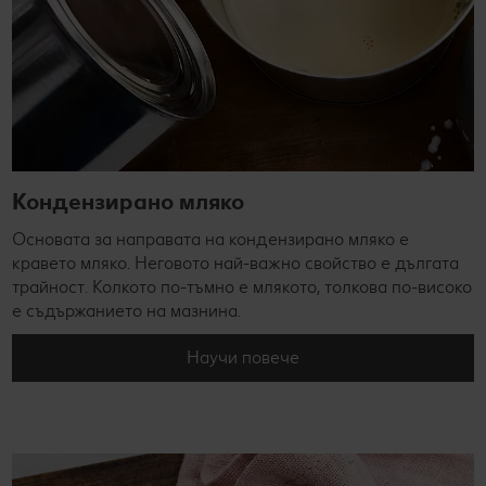
Кондензирано мляко
Основата за направата на кондензирано мляко е
кравето мляко. Неговото най-важно свойство е дългата
трайност. Колкото по-тъмно е млякото, толкова по-високо
е съдържанието на мазнина.
Научи повече