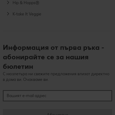
Hip & Hopps®
K-take It Veggie
Информация от първа ръка -
абонирайте се за нашия
бюлетин
С нюзлетъра ни свежите предложения влизат директно
в дома ви. Очакваме ви.
Вашият e-mail адрес
Абониране