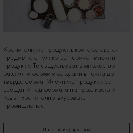
Колелото на наградите
Лексикон на свежестта
Услуги
Съвети от кухнята
Ние сме семейство
Развлечения, отдих и свободно време
Хранителните продукти, които се състоят
предимно от мляко, се наричат млечни
продукти. Те съществуват в множество
различни форми и са храни в течна до
твърда форма. Млечните продукти се
срещат и под формата на прах, както и
извън хранително-вкусовата
промишленост.
Полезна информация