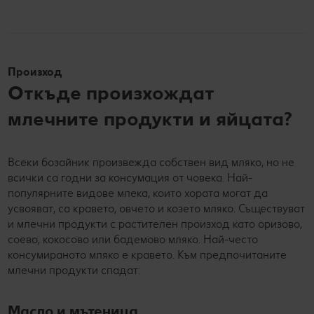
Произход
Откъде произхождат
млечните продукти и яйцата?
Всеки бозайник произвежда собствен вид мляко, но не
всички са годни за консумация от човека. Най-
популярните видове млека, които хората могат да
усвояват, са кравето, овчето и козето мляко. Съществуват
и млечни продукти с растителен произход като оризово,
соево, кокосово или бадемово мляко. Най-често
консумираното мляко е кравето. Към предпочитаните
млечни продукти спадат:
Масло и мътеница