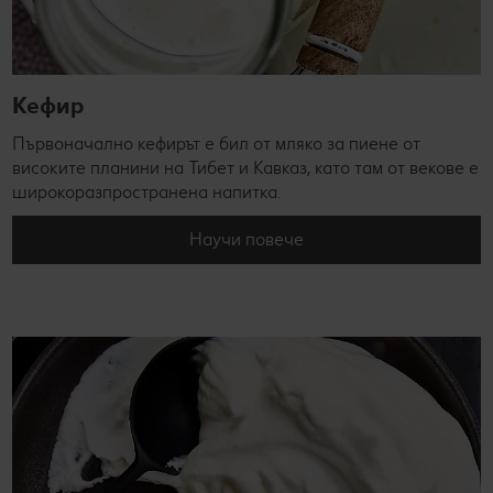
Кефир
Първоначално кефирът е бил от мляко за пиене от
високите планини на Тибет и Кавказ, като там от векове е
широкоразпространена напитка.
Научи повече