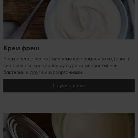
Крем фреш
Крем фреш е лесно смилаемо киселомлечно изделие и
се прави със специални култури от млечнокисели
бактерии и други микроорганизми.
Научи повече