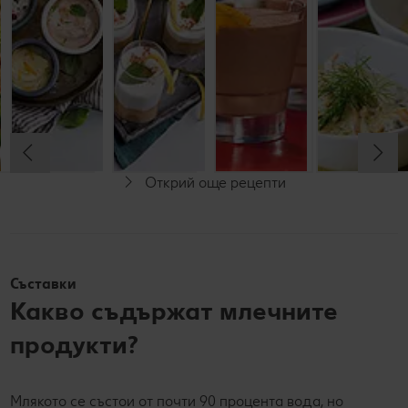
мляко
кафе
До 15 минути
До 30 минути
До 15 минути
До 15 минути
Начинаещи
Начинаещи
Начинаещи
Начинаещи
Открий още рецепти
Съставки
Какво съдържат млечните
продукти?
Млякото се състои от почти 90 процента вода, но