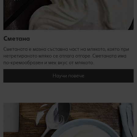
Сметана
Сметаната е мазна съставна част на млякото, която при
нетретираното мляко се отлага отгоре. Сметаната има
по-кремообразен и мек вкус от млякото.
Научи повече