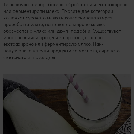
Те включват необработени, обработени и екстрахирани
или ферментирали млека. Първите две категории
включват суровото мляко и консервираното чрез
преработка мляко, напр. кондензирано мляко,
обезмаслено мляко или други подобни. Съществуват
много различни процеси за производство на
екстрахирано или ферментирало мляко. Най-
популярните млечни продукти са маслото, сиренето,
сметаната и шоколадът.