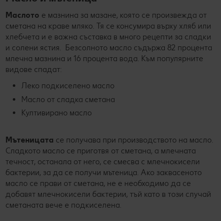
Маслото
е мазнина за мазане, която се произвежда от
сметана на краве мляко. Тя се консумира върху хляб или
хлебчета и е важна съставка в много рецепти за сладки
и солени ястия. Безсолното масло съдържа 82 процента
млечна мазнина и 16 процента вода. Към популярните
видове спадат:
Леко подкиселено масло
Масло от сладка сметана
Култивирано масло
Мътеницата
се получава при производството на масло.
Сладкото масло се приготвя от сметана, а млечната
течност, останала от него, се смесва с млечнокисели
бактерии, за да се получи мътеница. Ако заквасеното
масло се прави от сметана, не е необходимо да се
добавят млечнокисели бактерии, тъй като в този случай
сметаната вече е подкиселена.