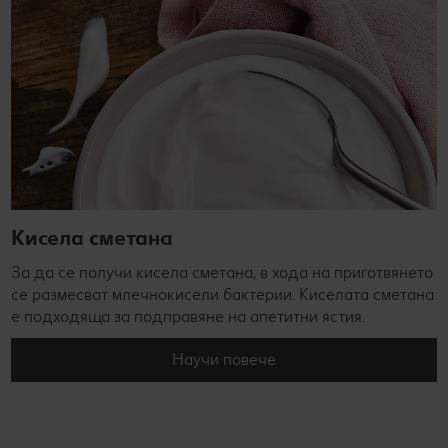
Кисела сметана
За да се получи кисела сметана, в хода на приготвянето
се размесват млечнокисели бактерии. Киселата сметана
е подходяща за подправяне на апетитни ястия.
Научи повече