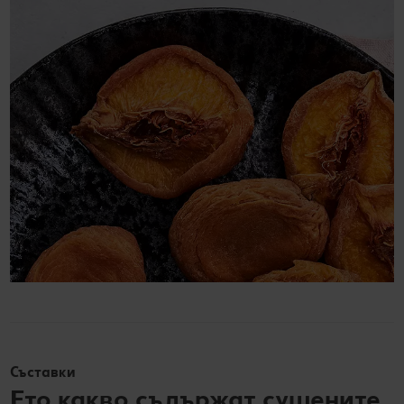
Съставки
Ето какво съдържат сушените