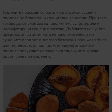
Сушените
праскови
са богати като всички сушени
плодове на баластни и хранителни вещества. При това
трябва да се внимава за това, че има сулфатирани и
несулфатирани сушени праскови. Добавката на сулфат
предотвратява оптичната непривлекателност на
сушените плодове и запазва бляскавия оранжево-жълт
цвят на месестата част, докато несулфатираните
плодове получават непривлекателно жълто-кафяво
оцветяване при сушенето.