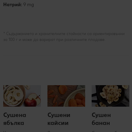
Натрий:
9 mg
* Съдържанието и хранителните стойности са ориентировъчни
за 100 г и може да варират при различните плодове.
Сушена
Сушени
Сушен
ябълка
кайсии
банан