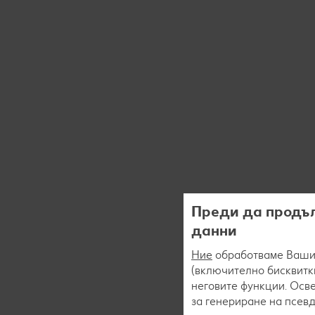
Преди да продъл
данни
Ние
обработваме Вашит
(включително бисквитки
неговите функции. Осве
за генериране на псев