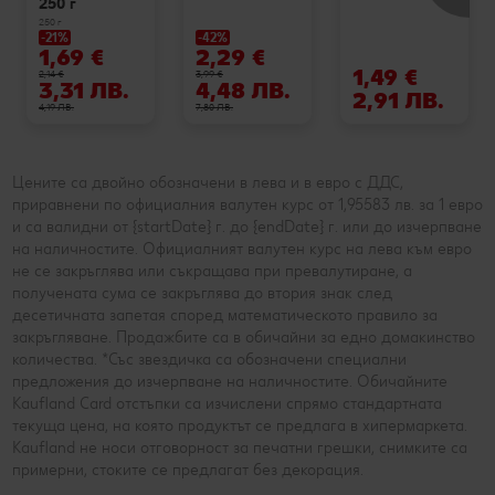
250 г
250 г
-21%
-42%
1,69 €
2,29 €
1,49 €
2,14 €
3,99 €
3,31 ЛВ.
4,48 ЛВ.
2,91 ЛВ.
4,19 ЛВ.
7,80 ЛВ.
Цените са двойно обозначени в лева и в евро с ДДС,
приравнени по официалния валутен курс от 1,95583 лв. за 1 евро
и са валидни от {startDate} г. до {endDate} г. или до изчерпване
на наличностите. Официалният валутен курс на лева към евро
не се закръглява или съкращава при превалутиране, а
получената сума се закръглява до втория знак след
десетичната запетая според математическото правило за
закръгляване. Продажбите са в обичайни за едно домакинство
количества. *Със звездичка са обозначени специални
предложения до изчерпване на наличностите. Обичайните
Kaufland Card отстъпки са изчислени спрямо стандартната
текуща цена, на която продуктът се предлага в хипермаркета.
Kaufland не носи отговорност за печатни грешки, снимките са
примерни, стоките се предлагат без декорация.