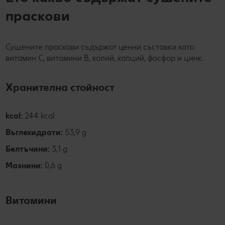
праскови
Сушените праскови съдържат ценни съставки като
витамин C, витамини В, калий, калций, фосфор и цинк.
Хранителна стойност
kcal:
244 kcal
Въглехидрати:
53,9 g
Белтъчини:
3,1 g
Мазнини:
0,6 g
Витамини