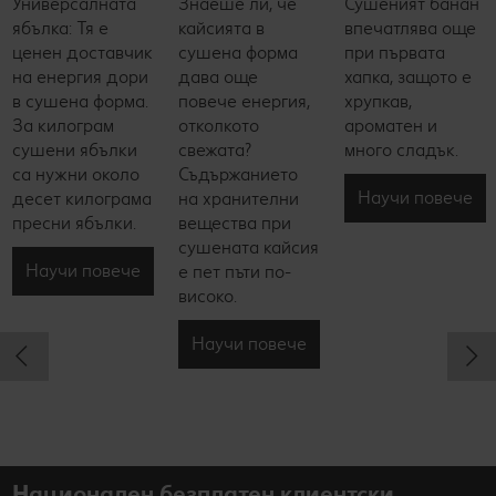
Универсалната
Знаеше ли, че
Сушеният банан
ябълка: Тя е
кайсията в
впечатлява още
ценен доставчик
сушена форма
при първата
на енергия дори
дава още
хапка, защото е
в сушена форма.
повече енергия,
хрупкав,
За килограм
отколкото
ароматен и
сушени ябълки
свежата?
много сладък.
са нужни около
Съдържанието
Научи повече
десет килограма
на хранителни
пресни ябълки.
вещества при
сушената кайсия
Научи повече
е пет пъти по-
високо.
Научи повече
Национален безплатен клиентски