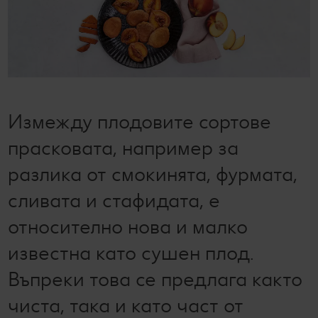
Лексикон на свежестта
Услуги
Съвети от кухнята
Ние сме семейство
Развлечения, отдих и свободно време
Измежду плодовите сортове
прасковата, например за
разлика от смокинята, фурмата,
сливата и стафидата, е
относително нова и малко
известна като сушен плод.
Въпреки това се предлага както
чиста, така и като част от