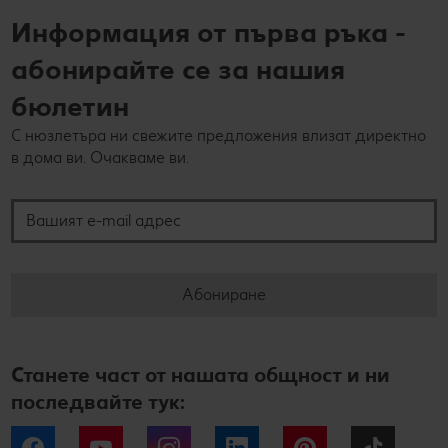
Информация от първа ръка -
абонирайте се за нашия
бюлетин
С нюзлетъра ни свежите предложения влизат директно
в дома ви. Очакваме ви.
Вашият e-mail адрес
Абониране
Станете част от нашата общност и ни
последвайте тук:
Facebook
YouTube
Instagram
LinkedIn
Pinterest
Tiktok