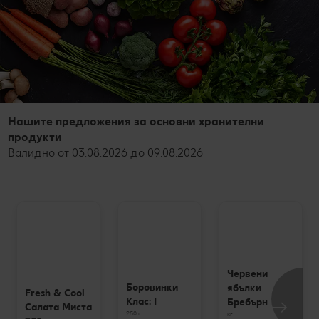
Нашите предложения за основни хранителни
продукти
Валидно от 03.08.2026 до 09.08.2026
Червени
Боровинки
ябълки
Fresh & Cool
Клас: I
Бребърн
Салата Миста
250 г
кг