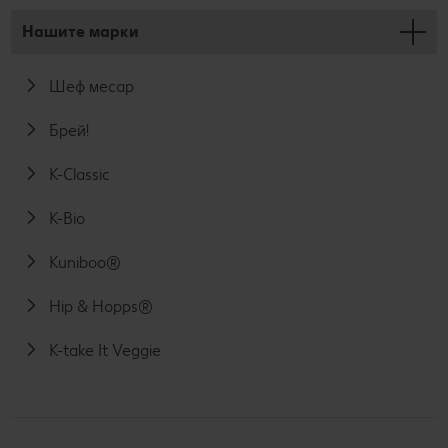
Нашите марки
Шеф месар
Брей!
K-Classic
K-Bio
Kuniboo®
Hip & Hopps®
K-take It Veggie