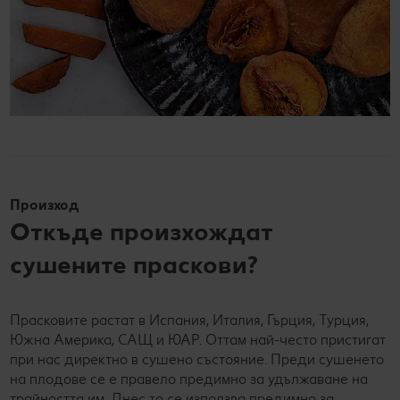
Произход
Откъде произхождат
сушените праскови?
Прасковите растат в Испания, Италия, Гърция, Турция,
Южна Америка, САЩ и ЮАР. Оттам най-често пристигат
при нас директно в сушено състояние. Преди сушенето
на плодове се е правело предимно за удължаване на
трайността им. Днес то се използва предимно за