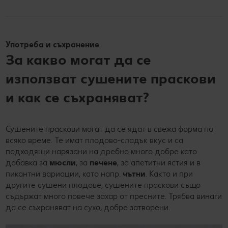
Употреба и съхранение
За какво могат да се
използват сушените праскови
и как се съхраняват?
Сушените праскови могат да се ядат в свежа форма по
всяко време. Те имат плодово-сладък вкус и са
подходящи нарязани на дребно много добре като
добавка за
мюсли
, за
печене
, за апетитни ястия и в
пикантни вариации, като напр.
чътни
. Както и при
другите сушени плодове, сушените праскови също
съдържат много повече захар от пресните. Трябва винаги
да се съхраняват на сухо, добре затворени.