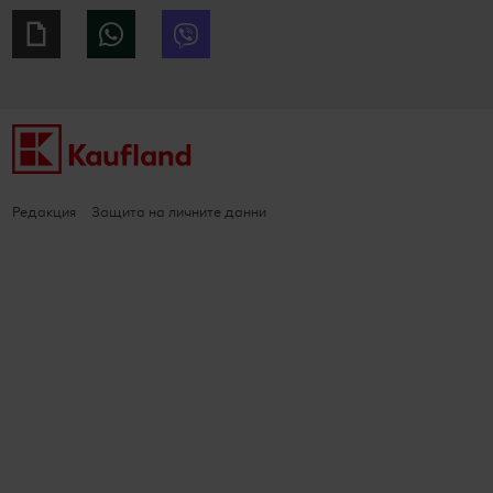
Giphy
WhatsApp
Viber
Редакция
Защита на личните данни