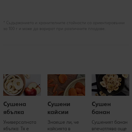
* Съдържанието и хранителните стойности са ориентировъчни
за 100 г и може да варират при различните плодове.
Сушена
Сушени
Сушен
ябълка
кайсии
банан
Универсалната
Знаеше ли, че
Сушеният банан
ябълка: Тя е
кайсията в
впечатлява още