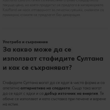
Kaufland Card отстъпки са изчислени спрямо стандартната
текуща цена, на която продуктът се предлага в хипермаркета.
Kaufland не носи отговорност за печатни грешки, снимките са
примерни, стоките се предлагат без декорация.
Употреба и съхранение
За какво може да се
използват стафидите Султана
и как се съхраняват?
Стафидите Султана могат да се ядат в чиста форма и са
апетитна
алтернатива на сладкото
. Също така могат
да се ядат с ядки и са
добър източник на енергия
. Те
обаче се използват и като съставка при печене и варене
на ястия.