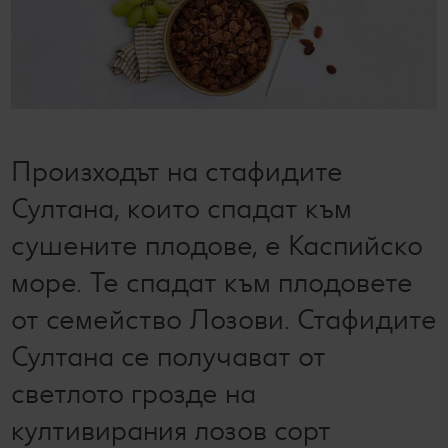
Колелото на наградите
Лексикон на свежестта
Услуги
Съвети от кухнята
Ние сме семейство
Развлечения, отдих и свободно време
Произходът на стафидите
Султана, които спадат към
сушените плодове, е Каспийско
море. Те спадат към плодовете
от семейство Лозови. Стафидите
Султана се получават от
светлото грозде на
култивирания лозов сорт