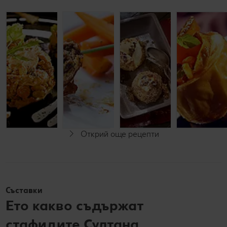
Патешко
Свински
Печени
филе с
руладини
ябълки с
манатарки
с бекон
рикота и
и стафиди
хрупкава
коричка
До 60 минути
До 30 минути
До 60 минути
Начинаещи
Начинаещи
Начинаещи
Открий още рецепти
Съставки
Ето какво съдържат
стафидите Султана