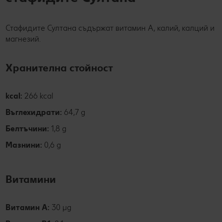
Стафидите Султана съдържат витамин А, калий, калций и
магнезий.
Хранителна стойност
kcal:
266 kcal
Въглехидрати:
64,7 g
Белтъчини:
1,8 g
Мазнини:
0,6 g
Витамини
Витамин А:
30 µg