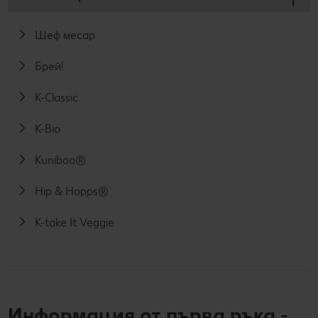
Шеф месар
Брей!
K-Classic
K-Bio
Kuniboo®
Hip & Hopps®
K-take It Veggie
Информация от първа ръка -