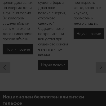
ценен доставчик
сушена форма
при първата
на енергия дори
дава още
хапка, защото е
в сушена форма.
повече енергия,
хрупкав,
За килограм
отколкото
ароматен и
сушени ябълки
свежата?
много сладък.
са нужни около
Съдържанието
Научи повече
десет килограма
на хранителни
пресни ябълки.
вещества при
сушената кайсия
Научи повече
е пет пъти по-
високо.
Научи повече
Национален безплатен клиентски
телефон