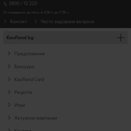
0800 / 12 220
От понеделник до петък от 8.30 ч. до 17.30 ч.
Контакт
Често задавани въпроси
Kaufland.bg
Предложения
Брошура
Kaufland Card
Рецепти
Игри
Актуални кампании
Контакт