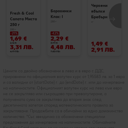
Червени
Боровинки
ябълки
Fresh & Cool
Клас: I
Бребърн
Салата Миста
250 г
кг
250 г
250 г
-21%
-42%
1,69 €
2,29 €
1,49 €
2,14 €
3,99 €
3,31 ЛВ.
4,48 ЛВ.
2,91 ЛВ.
4,19 ЛВ.
7,80 ЛВ.
Цените са двойно обозначени в лева и в евро с ДДС,
приравнени по официалния валутен курс от 1,95583 лв. за 1 евро
и са валидни от {startDate} г. до {endDate} г. или до изчерпване
на наличностите. Официалният валутен курс на лева към евро
не се закръглява или съкращава при превалутиране, а
получената сума се закръглява до втория знак след
десетичната запетая според математическото правило за
закръгляване. Продажбите са в обичайни за едно домакинство
количества. *Със звездичка са обозначени специални
предложения до изчерпване на наличностите. Обичайните