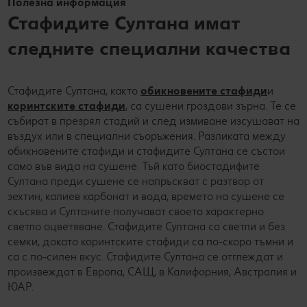
Полезна информация
Стафидите Султана имат
следните специални качества
Стафидите Султана, както
обикновените стафиди
и
коринтските стафиди
, са сушени гроздови зърна. Те се
събират в презрял стадий и след измиване изсушават на
въздух или в специални съоръжения. Разликата между
обикновените стафиди и стафидите Султана се състои
само във вида на сушене. Тъй като биостадифите
Султана преди сушене се напръскват с разтвор от
зехтин, калиев карбонат и вода, времето на сушене се
скъсява и Султаните получават своето характерно
светло оцветяване. Стафидите Султана са светли и без
семки, докато коринтските стафиди са по-скоро тъмни и
са с по-силен вкус. Стафидите Султана се отглеждат и
произвеждат в Европа, САЩ, в Калифорния, Австралия и
ЮАР.