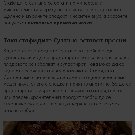
Стафидите Султана са богати на минерали и
микроелементи и придават на ястията и сладкишите,
щолена и мъфините сладост и наситен вкус, а сосовете
получават
интересна ароматна нотка
.
Така стафидите Султана остават пресни
За да станат стафидите Султана по-трайни след
сушенето си и да се предотврати по-късно оцветяване,
плодовете се избелват и сулфатират. Това може да се
види от посоченото върху опаковката. Стафидата
Султана има светло и златистожълто оцветяване и има
меден вкус, много е сладка и приятно апетитна. За да се
предотврати замърсяване от личинки и акари, гниене
или плесен, хранителният продукт трябва да се
съхранява сух и чист и след отваряне да се затваря
отново добре.