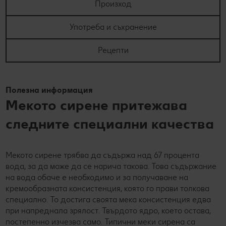
Произход
Употреба и съхранение
Рецепти
Полезна информация
Мекото сирене притежава
следните специални качества
Мекото сирене трябва да съдържа над 67 процента
вода, за да може да се нарича такова. Това съдържание
на вода обаче е необходимо и за получаване на
кремообразната консистенция, която го прави толкова
специално. То достига своята мека консистенция едва
при напреднала зрялост. Твърдото ядро, което остава,
постепенно изчезва само. Типични меки сирена са