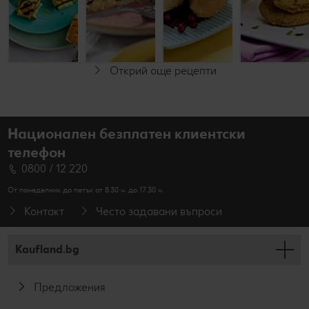
До 30 минути
Начинаещи
Начинаещи
Начинаещи
Открий още рецепти
За
За
вегетарианци
вегетарианци
Национален безплатен клиентски
телефон
0800 / 12 220
От понеделник до петък от 8.30 ч. до 17.30 ч.
Контакт
Често задавани въпроси
Kaufland.bg
Предложения