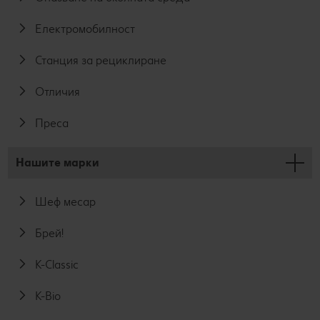
Електромобилност
Станция за рециклиране
Отличия
Преса
Нашите марки
Шеф месар
Брей!
K-Classic
K-Bio