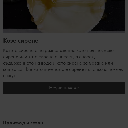
Козе сирене
Козето сирене е на разположение като прясно, меко
сирене или като сирене с плесен, а според
съдържанието на вода и като сирене за мазане или
кашкавал. Колкото по-младо е сиренето, толкова по-мек
е вкусът.
Научи повече
Произход и сезон