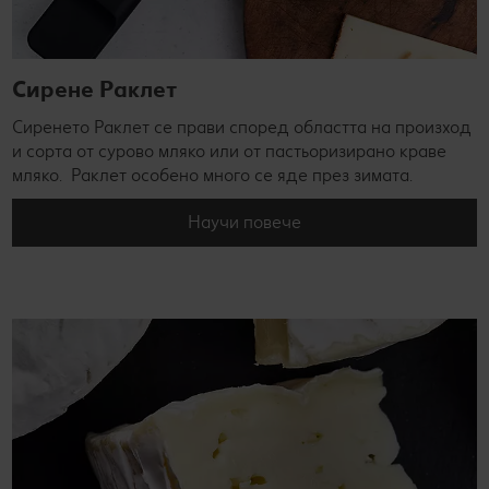
Сирене Раклет
Сиренето Раклет се прави според областта на произход
и сорта от сурово мляко или от пастьоризирано краве
мляко. Раклет особено много се яде през зимата.
Научи повече