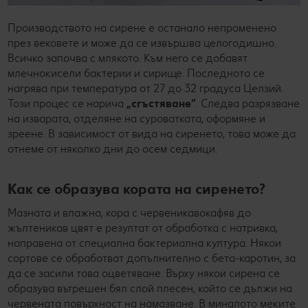
Производството на сирене е останало непроменено
през вековете и може да се извършва целогодишно.
Всичко започва с млякото. Към него се добавят
млечнокисели бактерии и сирище. Последното се
нагрява при температура от 27 до 32 градуса Целзий.
Този процес се нарича
„сгъстяване“
. Следва разрязване
на изварата, отделяне на суроватката, оформяне и
зреене. В зависимост от вида на сиренето, това може да
отнеме от няколко дни до осем седмици.
Как се образува кората на сиренето?
Мазната и влажна, кора с червеникавокафяв до
жълтеникав цвят е резултат от обработка с натривка,
направена от специална бактериална култура. Някои
сортове се обработват допълнително с бета-каротин, за
да се засили това оцветяване. Върху някои сирена се
образува вътрешен бял слой плесен, който се дължи на
червената повърхност на намазване. В миналото меките