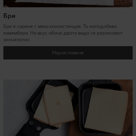
Бри
Бри е сирене с мека консистенция. То наподобява
камембера. На вкус обаче двата вида се различават
значително.
Научи повече