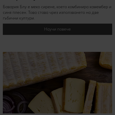
Бавария Блу е меко сирене, което комбинира камембер и
синя плесен. Това става чрез използването на две
гъбични култури.
Научи повече