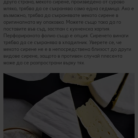
друга страна, мекото сирене, произведено от сурово
мляко, трябва да се съхранява само една седмица. Ако е
възможно, трябва да съхранявате мекото сирене в
оригиналната му опаковка. Можете също така да го
поставите във съд, застлан с кухненска хартия.
Перфорираното фолио също е опция. Сиренето винаги
трябва да се съхранява в хладилник. Уверете се, че
мекото сирене не е в непосредствена близост до други
видове сирене, защото в противен случай плесента
може да се разпространи върху тях.