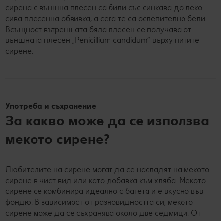
сирена с външна плесен са били със синкава до леко
сива плесенна обвивка, а сега те са ослепително бели.
Всъщност вътрешната бяла плесен се получава от
външната плесен „Penicillium candidum“ върху питите
сирене.
Употреба и съхранение
За какво може да се използва
мекото сирене?
Любителите на сирене могат да се насладят на мекото
сирене в чист вид или като добавка към хляба. Мекото
сирене се комбинира идеално с багета и е вкусно във
фондю. В зависимост от разновидността си, мекото
сирене може да се съхранява около две седмици. От