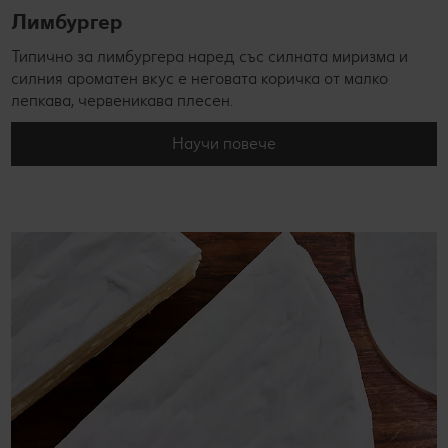
Лимбургер
Типично за лимбургера наред със силната миризма и
силния ароматен вкус е неговата коричка от малко
лепкава, червеникава плесен.
Научи повече