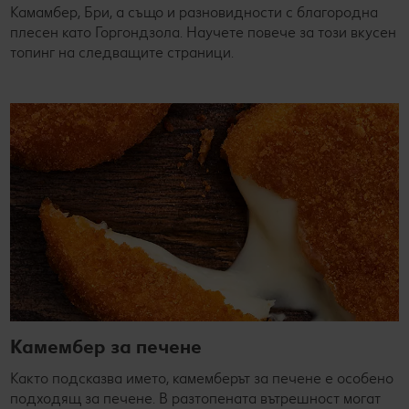
Камамбер, Бри, а също и разновидности с благородна
плесен като Горгондзола. Научете повече за този вкусен
топинг на следващите страници.
Камембер за печене
Както подсказва името, камемберът за печене е особено
подходящ за печене. В разтопената вътрешност могат