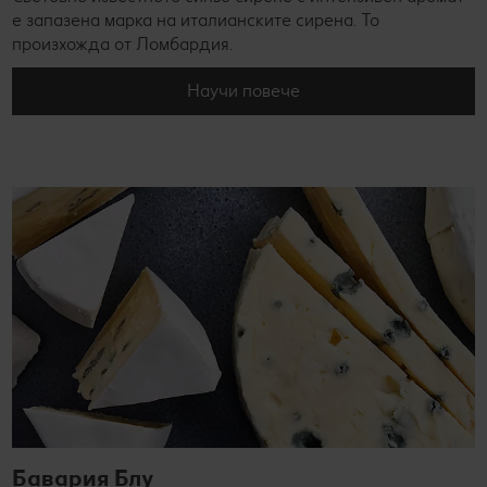
е запазена марка на италианските сирена. То
произхожда от Ломбардия.
Научи повече
Бавария Блу