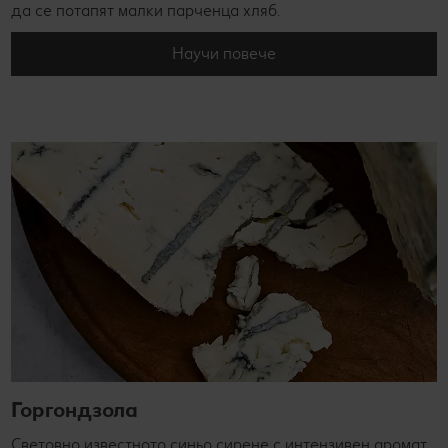
да се потапят малки парченца хляб.
Научи повече
Горгондзола
Световно известното синьо сирене с интензивен аромат