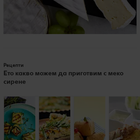
Рецепти
Ето какво можем да приготвим с меко
сирене
Джобчета
Киш с
Камембер с
от
четири
боровинков
тиквичка с
сирена
сос
козе
сирене
До 60 минути
До 30 минути