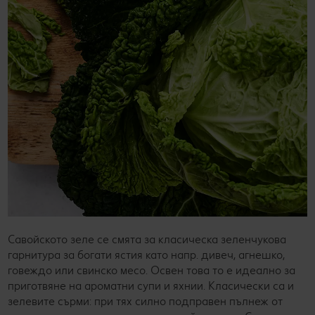
Савойското зеле се смята за класическа зеленчукова
гарнитура за богати ястия като напр. дивеч, агнешко,
говеждо или свинско месо. Освен това то е идеално за
приготвяне на ароматни супи и яхнии. Класически са и
зелевите сърми: при тях силно подправен пълнеж от