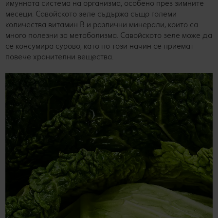
имунната система на организма, особено през зимните
месеци. Савойското зеле съдържа също големи
количества витамин В и различни минерали, които са
много полезни за метаболизма. Савойското зеле може да
се консумира сурово, като по този начин се приемат
повече хранителни вещества.