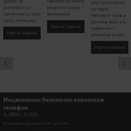
добре се
смятало за тайна
или приготвено
допълва със
рецепта срещу
на пара.
светло месо, като
махмурлук.
Неговият свеж и
напр. пилешко.
хрупкав вкус е в
Научи повече
хармония с
Научи повече
апетитни ястия.
Научи повече
Национален безплатен клиентски
телефон
0800 / 12 220
От понеделник до петък от 8.30 ч. до 17.30 ч.