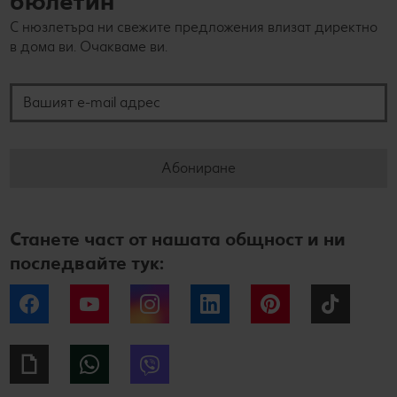
бюлетин
С нюзлетъра ни свежите предложения влизат директно
в дома ви. Очакваме ви.
Вашият e-mail адрес
Абониране
Станете част от нашата общност и ни
последвайте тук:
Facebook
YouTube
Instagram
LinkedIn
Pinterest
Tiktok
Giphy
WhatsApp
Viber