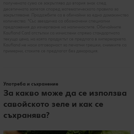
получената сума се закръглява до втория знак след
десетичната запетая според математическото правило за
закръгляване. Продажбите са в обичайни за едно домакинство
количества. *Със звездичка са обозначени специални
предложения до изчерпване на наличностите. Обичайните
Kaufland Card отстъпки са изчислени спрямо стандартната
текуща цена, на която продуктът се предлага в хипермаркета.
Kaufland не носи отговорност за печатни грешки, снимките са
примерни, стоките се предлагат без декорация.
Употреба и съхранение
За какво може да се използва
савойското зеле и как се
съхранява?