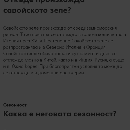
савойското зеле?
Савойското зеле произхожда от средиземноморския
регион. То за пръв път се отглежда в големи количества в
Италия през XVI в. Постепенно Савойското зеле се
разпространява и в Северна Италия и Франция.
Савойското зеле обича топъл и сух климат и днес се
отглежда главно в Китай, както и в Индия, Русия, а също
и в Южна Корея. При благоприятни условия то може да
се отглежда и в домашни оранжерии.
Сезонност
Каква е неговата сезонност?