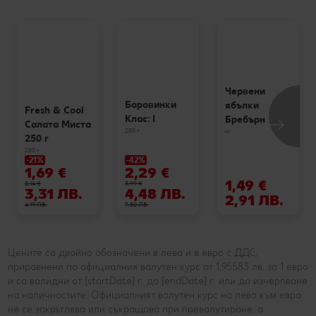
Червени
Боровинки
ябълки
Fresh & Cool
Клас: I
Бребърн
Салата Миста
250 г
кг
250 г
250 г
-21%
-42%
1,69 €
2,29 €
1,49 €
2,14 €
3,99 €
3,31 ЛВ.
4,48 ЛВ.
2,91 ЛВ.
4,19 ЛВ.
7,80 ЛВ.
Цените са двойно обозначени в лева и в евро с ДДС,
приравнени по официалния валутен курс от 1,95583 лв. за 1 евро
и са валидни от {startDate} г. до {endDate} г. или до изчерпване
на наличностите. Официалният валутен курс на лева към евро
не се закръглява или съкращава при превалутиране, а