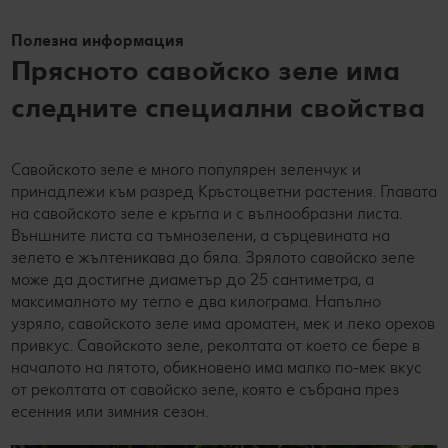
Полезна информация
Прясното савойско зеле има
следните специални свойства
Савойското зеле е много популярен зеленчук и
принадлежи към разред Кръстоцветни растения. Главата
на савойското зеле е кръгла и с вълнообразни листа.
Външните листа са тъмнозелени, а сърцевината на
зелето е жълтеникава до бяла. Зрялото савойско зеле
може да достигне диаметър до 25 сантиметра, а
максималното му тегло е два килограма. Напълно
узряло, савойското зеле има ароматен, мек и леко орехов
привкус. Савойското зеле, реколтата от което се бере в
началото на лятото, обикновено има малко по-мек вкус
от реколтата от савойско зеле, която е събрана през
есенния или зимния сезон.