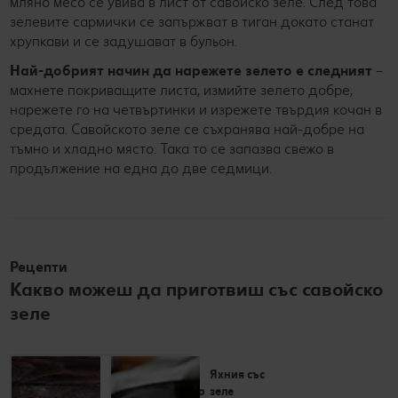
мляно месо се увива в лист от савойско зеле. След това
зелевите сармички се запържват в тиган докато станат
хрупкави и се задушават в бульон.
Най-добрият начин да нарежете зелето е следният
–
махнете покриващите листа, измийте зелето добре,
нарежете го на четвъртинки и изрежете твърдия кочан в
средата. Савойското зеле се съхранява най-добре на
тъмно и хладно място. Така то се запазва свежо в
продължение на една до две седмици.
Рецепти
Какво можеш да приготвиш със савойско
зеле
Гъши гърди с
Яхния със
карамелизирано
зеле