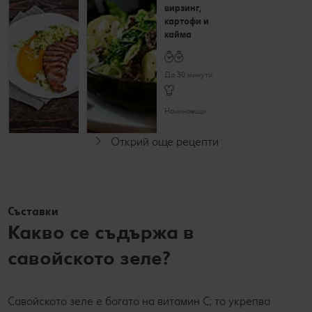
зеле и пюре от
вирзинг,
тиква
картофи и
кайма
До 60 минути
До 30 минути
Напреднали
Начинаещи
С видео
Открий още рецепти
Съставки
Какво се съдържа в
савойското зеле?
Савойското зеле е богато на витамин С; то укрепва