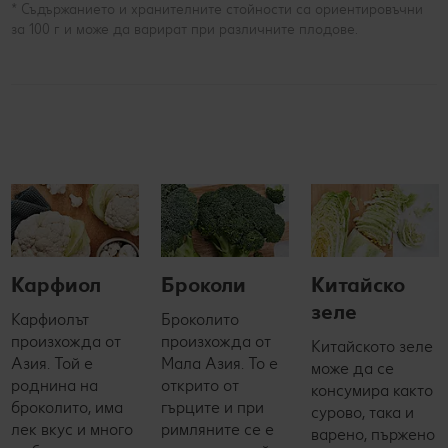
* Съдържанието и хранителните стойности са ориентировъчни
за 100 г и може да варират при различните плодове.
Карфиол
Броколи
Китайско
зеле
Карфиолът
Броколито
произхожда от
произхожда от
Китайското зеле
Азия. Той е
Мала Азия. То е
може да се
роднина на
открито от
консумира както
броколито, има
гърците и при
сурово, така и
лек вкус и много
римляните се е
варено, пържено