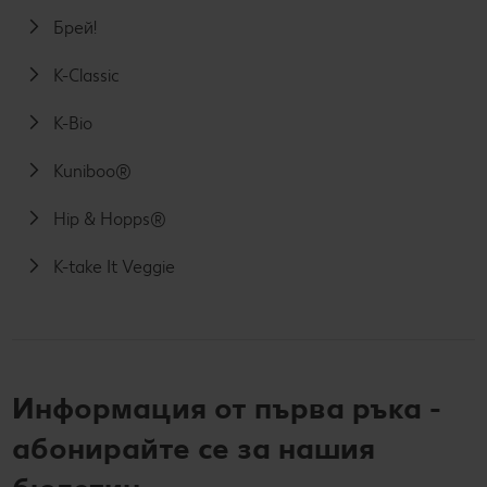
Брей!
K-Classic
K-Bio
Kuniboo®
Hip & Hopps®
K-take It Veggie
Информация от първа ръка -
абонирайте се за нашия