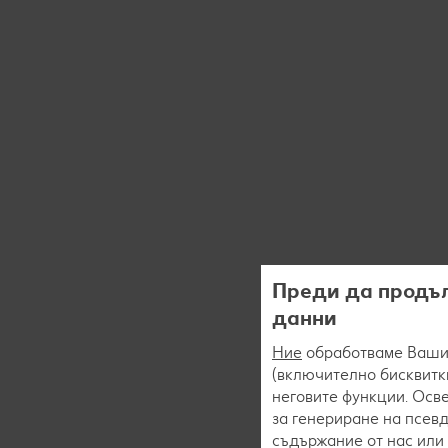
Преди да продъл
данни
Ние
обработваме Вашит
(включително бисквитки
неговите функции. Осве
за генериране на псев
съдържание от нас или 