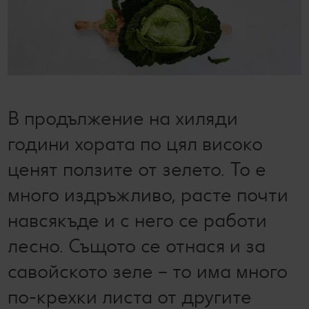
Колелото на наградите
Лексикон на свежестта
Услуги
Съвети от кухнята
Ние сме семейство
Развлечения, отдих и свободно време
В продължение на хиляди
години хората по цял високо
ценят ползите от зелето. То е
много издръжливо, расте почти
навсякъде и с него се работи
лесно. Същото се отнася и за
савойското зеле – то има много
по-крехки листа от другите