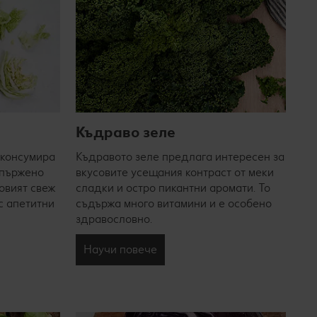
Къдраво зеле
 консумира
Къдравото зеле предлага интересен за
, пържено
вкусовите усещания контраст от меки
говият свеж
сладки и остро пикантни аромати. То
 с апетитни
съдържа много витамини и е особено
здравословно.
Научи повече