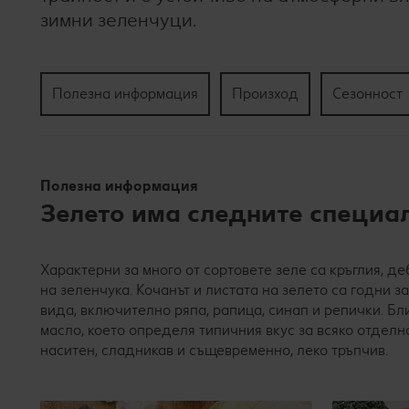
зимни зеленчуци.
Полезна информация
Произход
Сезонност
Полезна информация
Зелето има следните специа
Характерни за много от сортовете зеле са кръглия, д
на зеленчука. Кочанът и листата на зелето са годни 
вида, включително ряпа, рапица, синап и репички. Бл
масло, което определя типичния вкус за всяко отделн
наситен, сладникав и същевременно, леко тръпчив.