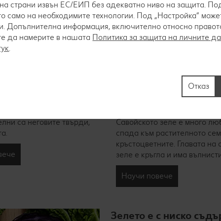
на страни извън ЕС/ЕИП без адекватно ниво на защита. Под
о само на необходимите технологии. Под „Настройка“ мож
. Допълнителна информация, включително относно правото 
те да намерите в нашата
Политика за защита на личните д
тук
.
ле
Отказ
 е кръгло, с размера на
ра и е със светлозелен до
Савойско зеле
 цвят. Особено
лни са неговите твърди,
Савойското зеле е много лю
а.
спада към растителното сем
кръстоцветните. Главата на 
вече
зеле е кръгла и има вълнисти
Научи повече
Зелето е с ниско съд