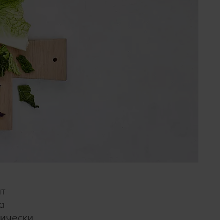
ат
а
сически