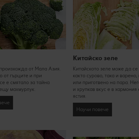
и
Китайско зеле
произхожда от Мала Азия.
Китайското зеле може да се
о от гърците и при
както сурово, така и варено
се е смятало за тайна
или приготвено на пара. Не
ещу махмурлук.
и хрупкав вкус е в хармония
ястия.
вече
Научи повече