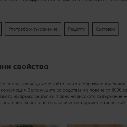
Употреба и съхранение
Рецепти
Съставки
лни свойства
ебел и тежък кочан, около който листата образуват кълбови
за консумация. Зеленчуците са родствени с повече от 3000 з
изката им връзка се дължи главно на високото съдържание 
о растение. Характерен е класическият аромат на зеле, койт