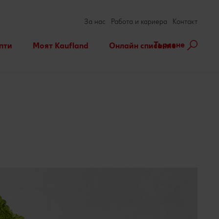
За нас
Работа и кариера
Контакт
Търсене
пти
Моят Kaufland
Онлайн списание
ене на рецепта
Игри
За духа и тялото
нарни теми
Актуални кампании
Съвети от кухнята
Услуги
Развлечения, отдих и
свободно време
Ние сме семейство