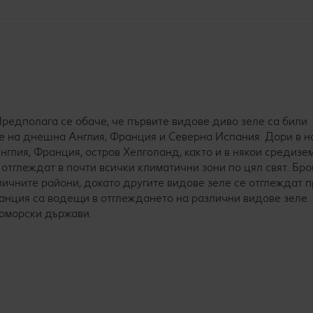
Предполага се обаче, че първите видове диво зеле са били
е на днешна Англия, Франция и Северна Испания. Дори в 
нглия, Франция, остров Хелголанд, както и в някои средиз
тглеждат в почти всички климатични зони по цял свят. Бро
пичните райони, докато другите видове зеле се отглеждат 
ранция са водещи в отглеждането на различни видове зеле.
номорски държави.