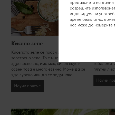
предаването на данни 
разрешите използванет
индивидуални употреби
време безплатно, може
нас може да намерите
Бяло зе
Кисело зеле
Бялото зеле
Киселото зеле се прави от бяло или
топка за иг
заострено зеле. То е много
белезникав
здравословно, има мек, кисел вкус и
забележите
освен това е много евтино. Може да се
плътни лист
яде сурово или да се задушава.
Научи по
Научи повече