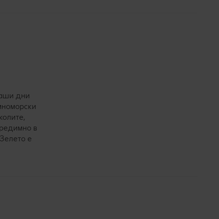
наши дни
емноморски
колите,
предимно в
 Зелето е