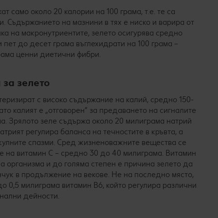
 само около 20 калории на 100 грама, т.е. те са
 Съдържанието на мазнини в тях е ниско и варира от
очка на макронутриентите, зелето осигурява средно
 пет до десет грама въглехидрати на 100 грама –
рама ценни диетични фибри.
 за зелето
теризират с високо съдържание на калий, средно 150-
като калият е „отговорен“ за предаването на сигналите
ма. Зрялото зеле съдържа около 20 милиграма натрий
атрият регулира баланса на течностите в кръвта, а
кулните спазми. Сред жизненоважните вещества се
е на витамин С – средно 30 до 40 милиграма. Витамин
а организма и до голяма степен е причина зелето да
чук в продължение на векове. Не на последно място,
 до 0,5 милиграма витамин В6, който регулира различни
онални дейности.