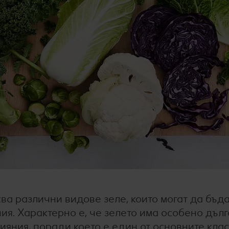
ва различни видове зеле, които могат да бъд
ия. Характерно е, че зелето има особено дълг
ияния, поради което е един от основните кла