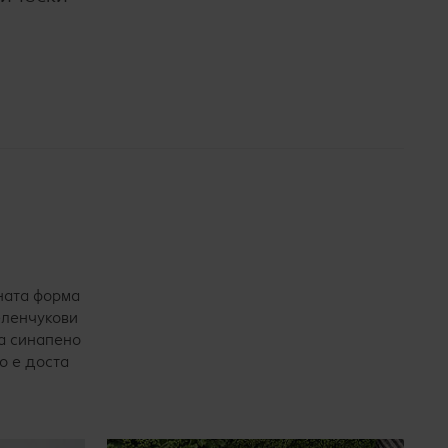
дната форма
еленчукови
на синапено
о е доста