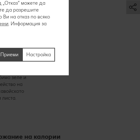
 „Отказ“ можете да
ете да разрешите
Ви на отказ по всяко
анни
. Информация за
Приеми
Настройка
бимо зеле и
ейство на
савойското
 листа.
ържание на калории