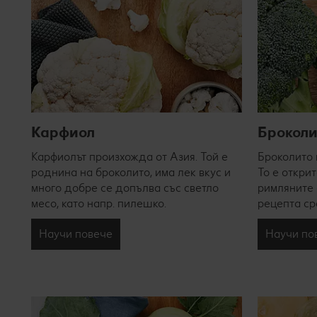
Карфиол
Брокол
Карфиолът произхожда от Азия. Той е
Броколито 
роднина на броколито, има лек вкус и
То е открит
много добре се допълва със светло
римляните 
месо, като напр. пилешко.
рецепта ср
Научи повече
Научи по