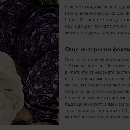
Повечето видове зеле съдържат
изключително нискокалорични.
0,1 до 0,5 грама. От гледна т
един до два грама протеини и
зелето съдържа средно три г
Още интересни факти
Всички сортове зеле се харак
200 милиграма на 100 грама, 
в клетките от нервната систе
и 10-15 милиграма магнезий. Н
магнезият предотвратява мус
откроява високото съдържани
C укрепва имунната система н
бъде ценено като зимен зелен
този зеленчук съдържа от 0,1
метаболитни процеси и хорм