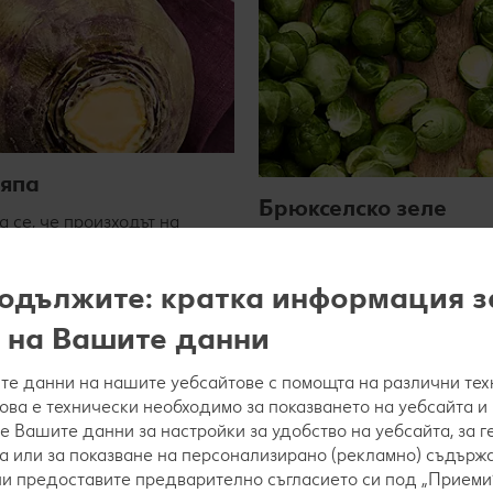
япа
Брюкселско зеле
 се, че произходът на
па е от скандинавските
Червеното зеле произхожда 
се използва за супи, но от
е достигнало през
одължите: кратка информация з
отвя и храна за животни.
средиземноморските страни
Европа, където се е превър
 на Вашите данни
вече
любим зимен зеленчук. То е 
малко от бялото зеле.
е данни на нашите уебсайтове с помощта на различни тех
това е технически необходимо за показването на уебсайта и
Научи повече
е Вашите данни за настройки за удобство на уебсайта, за 
а или за показване на персонализирано (рекламно) съдържа
 ни предоставите предварително съгласието си под „Приеми“