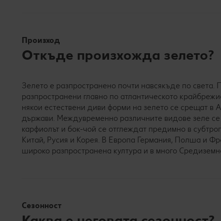
Произход
Откъде произхожда зелето?
Зелето е разпространено почти навсякъде по света. 
разпространени главно по атлантическото крайбрежи
някои естествени диви форми на зелето се срещат в А
държави. Междувременно различните видове зеле се о
карфиолът и бок-чой се отглеждат предимно в субтро
Китай, Русия и Корея. В Европа Германия, Полша и Ф
широко разпространена култура и в много Средизем
Сезонност
Каква е неговата сезонност?