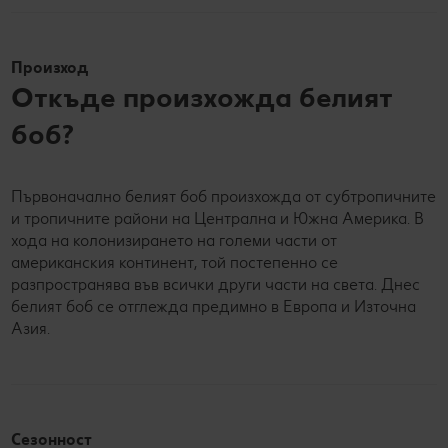
Произход
Откъде произхожда белият
боб?
Първоначално белият боб произхожда от субтропичните
и тропичните райони на Централна и Южна Америка. В
хода на колонизирането на големи части от
американския континент, той постепенно се
разпространява във всички други части на света. Днес
белият боб се отглежда предимно в Европа и Източна
Азия.
Сезонност