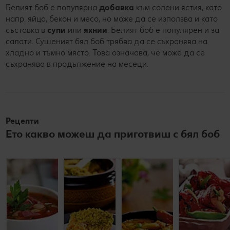
Белият боб е популярна
добавка
към солени ястия, като
напр. яйца, бекон и месо, но може да се използва и като
съставка в
супи
или
яхнии
. Белият боб е популярен и за
салати. Сушеният бял боб трябва да се съхранява на
хладно и тъмно място. Това означава, че може да се
съхранява в продължение на месеци.
Рецепти
Ето какво можеш да приготвиш с бял боб
Боб със
Боб със
Боб чорба
суджук
зеле на
по
фурна
манастирски
До 60 минути
До 60 минути
До 60 минути