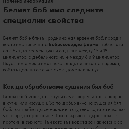
Полезна информация
Белият боб има следните
специални свойства
Белият боб е близък роднина на червения боб, поради
което има типичната
бъбрековидна форма
. Бобчетата
са с бял до кремав цвят и са дълги между 15 и 18
милиметра, а дебелината им е между 8 и 9 милиметра.
Вкусът им е мек и имат леко сладък и пикантен аромат,
който идеално се съчетава с
домати
или
лук
.
Как да обработваме сушения бял боб
Белият боб може да се купи вече сварен и консервиран
в кутии или изсушен. За по-добър вкус на сушения бял
боб, той трябва да се накисне в студена вода за няколко
часа преди приготвяне. Това свързва съдържащия се
протеин в зърната. Тъй като във водата за накисване се
отделят много хранителни вещества, тя трябва да се