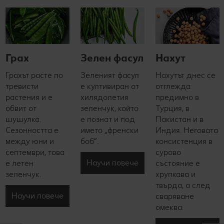
Грах
Зелен фасул
Нахут
Грахът расте по
Зеленият фасул
Нахутът днес се
тревисти
е култивиран от
отглежда
растения и е
хилядолетия
предимно в
обвит от
зеленчук, който
Турция, в
шушулка.
е познат и под
Пакистан и в
Сезонността е
името „френски
Индия. Неговата
между юни и
боб“.
консистенция в
септември, това
сурово
Научи повече
е летен
състояние е
зеленчук.
хрупкава и
твърда, а след
Научи повече
сваряване
омеква.