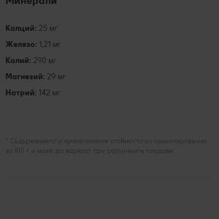
Минерали
Калций:
25 мг
Желязо:
1,21 мг
Калий:
290 мг
Магнезий:
29 мг
Натрий:
142 мг
* Съдържанието и хранителните стойности са ориентировъчни
за 100 г и може да варират при различните плодове.