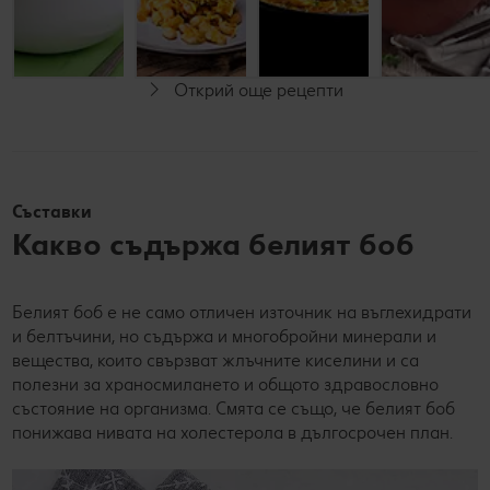
Начинаещи
Начинаещи
Начинаещи
Открий още рецепти
За
Веган
Веган
вегетарианци
Съставки
Какво съдържа белият боб
Белият боб е не само отличен източник на въглехидрати
и белтъчини, но съдържа и многобройни минерали и
вещества, които свързват жлъчните киселини и са
полезни за храносмилането и общото здравословно
състояние на организма. Смята се също, че белият боб
понижава нивата на холестерола в дългосрочен план.