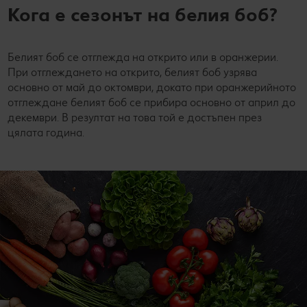
Кога е сезонът на белия боб?
Белият боб се отглежда на открито или в оранжерии.
При отглеждането на открито, белият боб узрява
основно от май до октомври, докато при оранжерийното
отглеждане белият боб се прибира основно от април до
декември. В резултат на това той е достъпен през
цялата година.