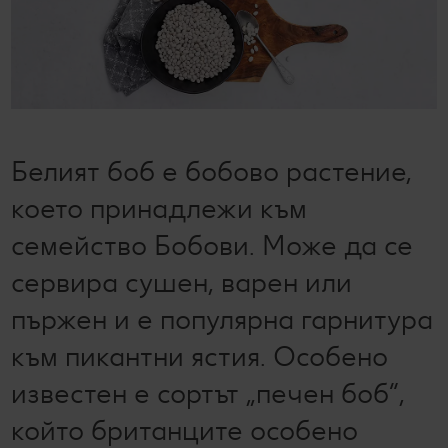
Лексикон на свежестта
Услуги
Съвети от кухнята
Ние сме семейство
Развлечения, отдих и свободно време
Белият боб е бобово растение,
което принадлежи към
семейство Бобови. Може да се
сервира сушен, варен или
пържен и е популярна гарнитура
към пикантни ястия. Особено
известен е сортът „печен боб“,
който британците особено