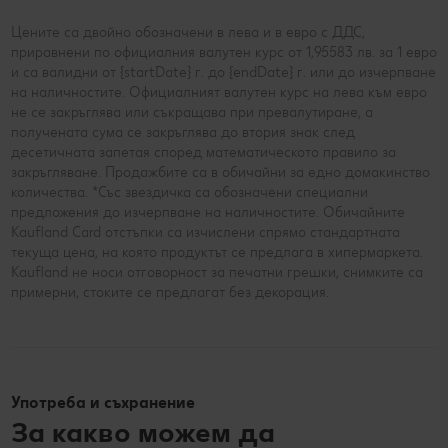
Цените са двойно обозначени в лева и в евро с ДДС,
приравнени по официалния валутен курс от 1,95583 лв. за 1 евро
и са валидни от {startDate} г. до {endDate} г. или до изчерпване
на наличностите. Официалният валутен курс на лева към евро
не се закръглява или съкращава при превалутиране, а
получената сума се закръглява до втория знак след
десетичната запетая според математическото правило за
закръгляване. Продажбите са в обичайни за едно домакинство
количества. *Със звездичка са обозначени специални
предложения до изчерпване на наличностите. Обичайните
Kaufland Card отстъпки са изчислени спрямо стандартната
текуща цена, на която продуктът се предлага в хипермаркета.
Kaufland не носи отговорност за печатни грешки, снимките са
примерни, стоките се предлагат без декорация.
Употреба и съхранение
За какво можем да