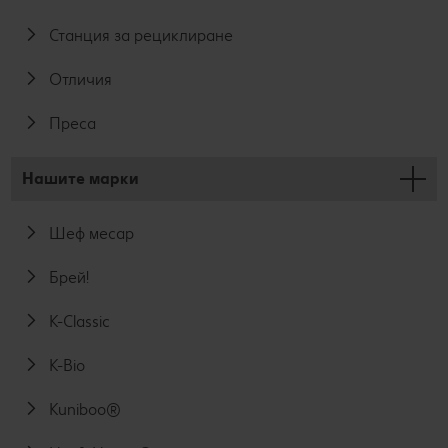
Станция за рециклиране
Отличия
Преса
Нашите марки
Шеф месар
Брей!
K-Classic
K-Bio
Kuniboo®