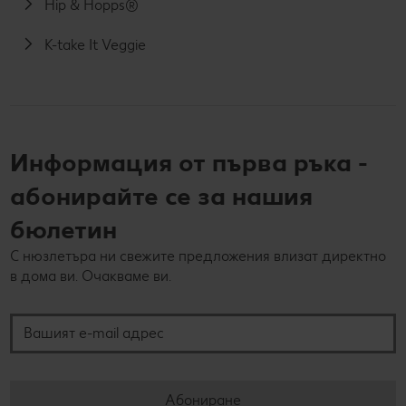
Hip & Hopps®
K-take It Veggie
Информация от първа ръка -
абонирайте се за нашия
бюлетин
С нюзлетъра ни свежите предложения влизат директно
в дома ви. Очакваме ви.
Вашият e-mail адрес
Абониране