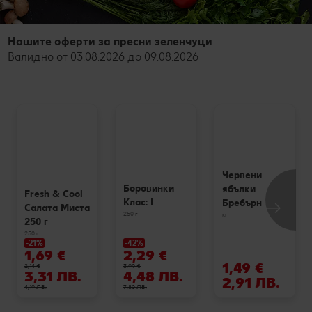
Нашите оферти за пресни зеленчуци
Валидно от 03.08.2026 до 09.08.2026
Червени
Боровинки
ябълки
Fresh & Cool
Клас: I
Бребърн
Салата Миста
250 г
кг
250 г
250 г
-21%
-42%
1,69 €
2,29 €
1,49 €
2,14 €
3,99 €
3,31 ЛВ.
4,48 ЛВ.
2,91 ЛВ.
4,19 ЛВ.
7,80 ЛВ.