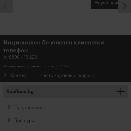
Научи повече
Национален безплатен клиентски
телефон
0800 / 12 220
От понеделник до петък от 8.30 ч. до 17.30 ч.
Контакт
Често задавани въпроси
Kaufland.bg
Предложения
Брошура