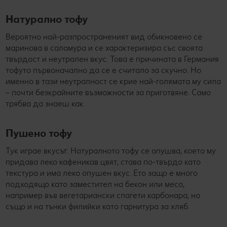
Натурално тофу
Вероятно най-разпространеният вид обикновено се
маринова в саламура и се характеризира със своята
твърдост и неутрален вкус. Това е причината в Германия
тофуто първоначално да се е считало за скучно. Но
именно в тази неутралност се крие най-голямата му сила
– почти безкрайните възможности за приготвяне. Само
трябва да знаеш как.
Пушено тофу
Тук играе вкусът: Натуралното тофу се опушва, което му
придава леко кафеникав цвят, става по-твърдо като
текстура и има леко опушен вкус. Ето защо е много
подходящо като заместител на бекон или месо,
например във вегетариански спагети карбонара, но
също и на тънки филийки като гарнитура за хляб.