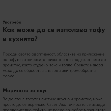
Употреба
Как може да се използва тофу
в кухнята?
Поради своята адаптивност, областите на приложение
на тофуто са широки: от пикантно до сладко, от леко до
ароматно, както студено, така и топло. Соевата извара
може да се обработва в твърда или кремообразна
форма.
Марината за вкус
За да стане тофуто наистина вкусно и ароматно, може
просто да се маринова. Съвет: Ако течността се изцеди
предварително, тофуто ще поеме по-добре маринатата.