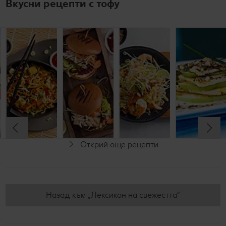
Вкусни рецепти с тофу
Пикантна
Нудели с
Вегетариански
Пад Тай с
салата с
тофу
бургер с тофу
тофу и
киноа и
скариди
тофу
До 60 минути
До 60 минути
До 30 минути
Начинаещи
До 60 минути
Начинаещи
Начинаещи
Начинаещи
С видео
Открий още рецепти
За
Веган
Без лактоза
вегетарианци
Веган
Назад към „Лексикон на свежестта“