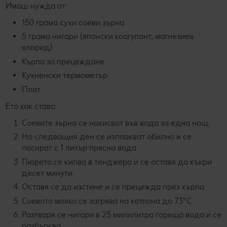
Имаш нужда от:
150 грама сухи соеви зърна
5 грама нигари (японски коагулант, магнезиев
хлорид)
Кърпа за прецеждане
Кухненски термометър
Плат
Ето как става:
Соевите зърна се накисват във вода за една нощ.
На следващия ден се изплакват обилно и се
пасират с 1 литър прясна вода.
Пюрето се кипва в тенджера и се оставя да къкри
десет минути.
Оставя се да изстине и се прецежда през кърпа.
Соевото мляко се загрява на котлона до 73°C.
Разтваря се нигари в 25 милилитра гореща вода и се
разбърква.