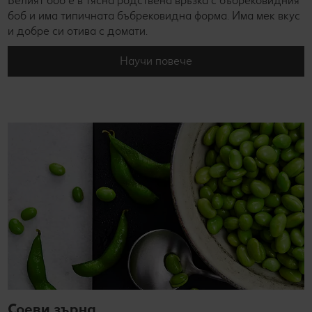
Белият боб е в тясна родствена връзка с бъбрековидния
боб и има типичната бъбрековидна форма. Има мек вкус
и добре си отива с домати.
Научи повече
Соеви зърна