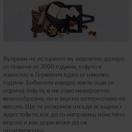
Колелото на наградите
Лексикон на свежестта
Услуги
Съвети от кухнята
Ние сме семейство
Развлечения, отдих и свободно време
Въпреки че историята му вероятно датира
от повече от 2000 години, тофуто е
известно в Германия едва от няколко
години. Бобената извара, както още се
нарича тофуто, е не само невероятно
многообразна, но и вкусна алтернатива на
месото. Ще ти разкрием откъде всъщност
идва тофуто, как да го направиш наистина
вкусно и как дори може да си
произвеждаш.