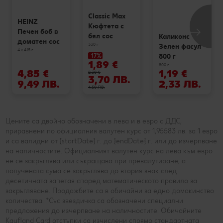
Classic Max
HEINZ
Кюфтета с
Печен боб в
бял сос
Каликонс
доматен сос
330 г
Зелен фасул
4 x 415 г
800 г
-17%
1,89 €
800 г
4,85 €
1,19 €
2,30 €
3,70 ЛВ.
9,49 ЛВ.
2,33 ЛВ.
4,50 ЛВ.
Цените са двойно обозначени в лева и в евро с ДДС,
приравнени по официалния валутен курс от 1,95583 лв. за 1 евро
и са валидни от {startDate} г. до {endDate} г. или до изчерпване
на наличностите. Официалният валутен курс на лева към евро
не се закръглява или съкращава при превалутиране, а
получената сума се закръглява до втория знак след
десетичната запетая според математическото правило за
закръгляване. Продажбите са в обичайни за едно домакинство
количества. *Със звездичка са обозначени специални
предложения до изчерпване на наличностите. Обичайните
Kaufland Card отстъпки са изчислени спрямо стандартната