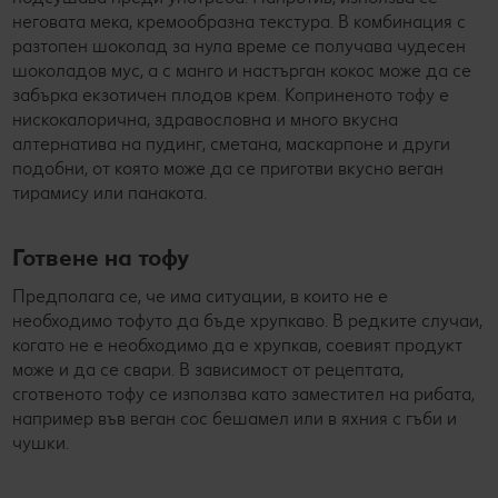
неговата мека, кремообразна текстура. В комбинация с
разтопен шоколад за нула време се получава чудесен
шоколадов мус, а с манго и настърган кокос може да се
забърка екзотичен плодов крем. Коприненото тофу е
нискокалорична, здравословна и много вкусна
алтернатива на пудинг, сметана, маскарпоне и други
подобни, от която може да се приготви вкусно веган
тирамису или панакота.
Готвене на тофу
Предполага се, че има ситуации, в които не е
необходимо тофуто да бъде хрупкаво. В редките случаи,
когато не е необходимо да е хрупкав, соевият продукт
може и да се свари. В зависимост от рецептата,
сготвеното тофу се използва като заместител на рибата,
например във веган сос бешамел или в яхния с гъби и
чушки.