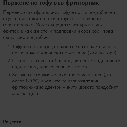
Пържене на тофу във фритюрник
Пърженото във фритюрник тофу е почти по-добро на
вкус от пилешките хапки в хрупкава панировка –
гарантирано е! Може също да го изпържиш във
фритюрника с азиатски подправки и соев сос – това
също винаги е добре.
Тофуто се отцежда, нарязва се на парчета или се
натрошава и маринова по желание (виж по-горе).
Потапя се в смес от брашно, нишесте, подправки и
вода и след това се овалва в галета.
Загрява се голямо количество олио в тиган (до
около 170 °C) и хапките се изпържват във
фритюрника за две-три минути, докато придобият
златист цвят.
Рецепти