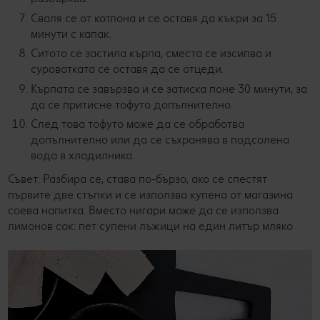
Сваля се от котлона и се оставя да къкри за 15
минути с капак.
Ситото се застила кърпа, сместа се изсипва и
суроватката се оставя да се отцеди.
Кърпата се завързва и се затиска поне 30 минути, за
да се притисне тофуто допълнително.
След това тофуто може да се обработва
допълнително или да се съхранява в подсолена
вода в хладилника.
Съвет: Разбира се, става по-бързо, ако се спестят
първите две стъпки и се използва купена от магазина
соева напитка. Вместо нигари може да се използва
лимонов сок: пет супени лъжици на един литър мляко