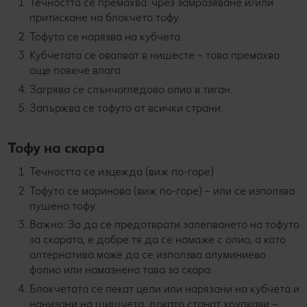
Течността се премахва: чрез замразяване и/или
притискане на блокчето тофу.
Тофуто се нарязва на кубчета.
Кубчетата се овалват в нишесте – това премахва
още повече влага.
Загрява се слънчогледово олио в тиган.
Запържва се тофуто от всички страни.
Тофу на скара
Течността се изцежда (виж по-горе)
Тофуто се маринова (виж по-горе) – или се използва
пушено тофу.
Важно: За да се предотврати залепването на тофуто
за скарата, е добре тя да се намаже с олио, а като
алтернатива може да се използва алуминиево
фолио или намазнена тава за скара.
Блокчетата се пекат цели или нарязани на кубчета и
нанизани на шишчета, докато станат хрупкави –