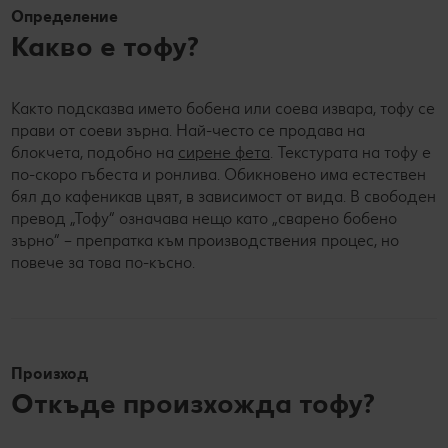
Определение
Какво е тофу?
Както подсказва името бобена или соева извара, тофу се
прави от соеви зърна. Най-често се продава на
блокчета, подобно на
сирене фета
. Текстурата на тофу е
по-скоро гъбеста и ронлива. Обикновено има естествен
бял до кафеникав цвят, в зависимост от вида. В свободен
превод „Тофу“ означава нещо като „сварено бобено
зърно“ – препратка към производствения процес, но
повече за това по-късно.
Произход
Откъде произхожда тофу?