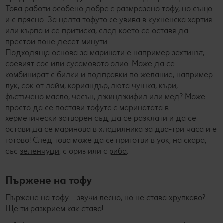
Това работи особено добре с размразено тофу, но също
и с прясно. За целта тофуто се увива в кухненска хартия
или кърпа и се притиска, след което се оставя да
престои поне десет минути.
Подходяща основа за маринати е например зехтинът,
соевият сос или сусамовото олио. Може да се
комбинират с билки и подправки по желание, например
лук
, сок от лайм, кориандър, люта чушка, къри,
фъстъчено масло,
чесън
,
джинджифил
или мед? Може
просто да се постави тофуто с маринатата в
херметически затворен съд, да се разклати и да се
остави да се маринова в хладилника за два-три часа и е
готово! След това може да се приготви в уок, на скара,
със
зеленчуци
, с ориз или с
риба
.
Пържене на тофу
Пържене на тофу – звучи лесно, но не става хрупкаво?
Ще ти разкрием как става!