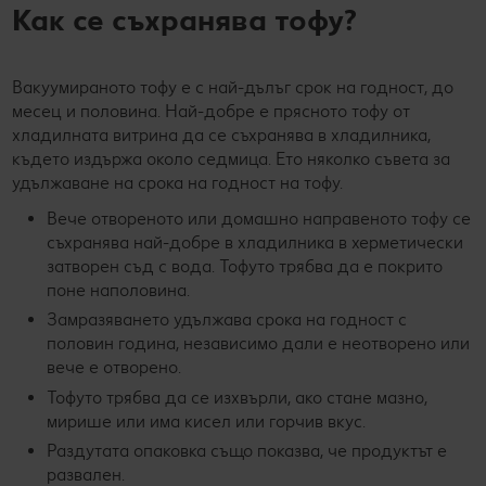
Как се съхранява тофу?
Вакуумираното тофу е с най-дълъг срок на годност, до
месец и половина. Най-добре е прясното тофу от
хладилната витрина да се съхранява в хладилника,
където издържа около седмица. Ето няколко съвета за
удължаване на срока на годност на тофу.
Вече отвореното или домашно направеното тофу се
съхранява най-добре в хладилника в херметически
затворен съд с вода. Тофуто трябва да е покрито
поне наполовина.
Замразяването удължава срока на годност с
половин година, независимо дали е неотворено или
вече е отворено.
Тофуто трябва да се изхвърли, ако стане мазно,
мирише или има кисел или горчив вкус.
Раздутата опаковка също показва, че продуктът е
развален.