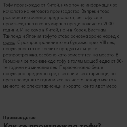
Тофу произхожда от Китай, няма точна информация за
началото на неговото производство. Въпреки това,
различни източници предполагат, че тофу се е
произвеждало и консумирало преди повече от 2000
години. И не само в Китай, но и в Корея, Виетнам,
Тайланд и Япония тофуто става основна храна наред с
ориза
. С разпространението на будизма през VIII век,
популярността на соевите продукти също се
разпространява, особено като заместител на месото. В
Германия се произвежда тофу в голям мащаб едва от 80-
те години на миналия век. Първоначално беше
популярно предимно сред вегани и вегетарианци, но
през последните години все по-често намира място в
менюто на флекситарианци и хората, които ядат месо.
Производство
Как се произвежда тофу?