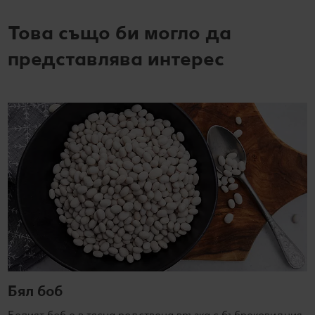
Това също би могло да
представлява интерес
Бял боб