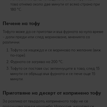
това отнема около две минути от всяка страна при
180 °C.
Печене на тофу
Тофуто може да се приготви и във фурната за нула време
– дали преди или след мариноване, мненията са
различни.
Тофуто се изцежда и се маринова по желание (виж
по-горе).
Фурната се загрява на 200 °C.
Тофуто се поставя със зеленчуците в тава, след 15
минути се обръща във фурната и се пече още 15
минути.
Приготвяне на десерт от копринено тофу
За разлика от твърдото, коприненото тофу не се
подсушава преди употреба. Напротив, използва се