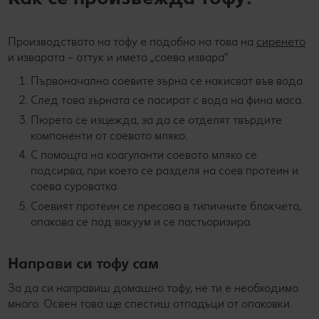
Производството на тофу е подобно на това на
сиренето
и изварата – оттук и името „соева извара“.
Първоначално соевите зърна се накисват във вода.
След това зърната се пасират с вода на фина маса.
Пюрето се изцежда, за да се отделят твърдите
компоненти от соевото мляко.
С помощта на коагуланти соевото мляко се
подсирва, при което се разделя на соев протеин и
соева суроватка.
Соевият протеин се пресова в типичните блокчета,
опакова се под вакуум и се пастьоризира.
Направи си тофу сам
За да си направиш домашно тофу, не ти е необходимо
много. Освен това ще спестиш отпадъци от опаковки.