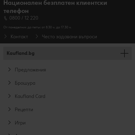
Национален безплатен клиентски
телефон
0800 / 12 220
От понеделник до петък от 8.30 ч. до 17.30 ч.
Контакт
Често задавани въпроси
Kaufland.bg
Предложения
Брошура
Kaufland Card
Рецепти
Игри