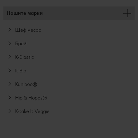
Нашите марки
Шеф месар
Брей!
K-Classic
K-Bio
Kuniboo®
Hip & Hopps®
K-take It Veggie