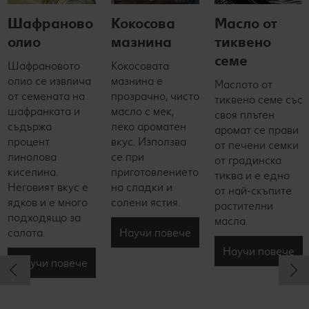
Шафраново
Кокосова
Масло от
олио
мазнина
тиквено
семе
Шафрановото
Кокосовата
олио се извлича
мазнина е
Маслото от
от семената на
прозрачно, чисто
тиквено семе със
шафранката и
масло с мек,
своя плътен
съдържа
леко ароматен
аромат се прави
процент
вкус. Използва
от печени семки
линолова
се при
от градинска
киселина.
приготовлението
тиква и е едно
Неговият вкус е
на сладки и
от най-скъпите
ядков и е много
солени ястия.
растителни
подходящо за
масла.
Научи повече
салата.
Научи повече
Научи повече