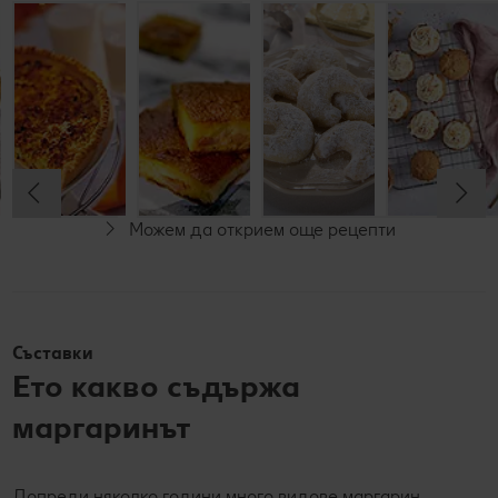
Козунак с
Торта с
Бабин пай
Меденки
бадеми
моркови и
Кипферл
тиквички
(веган)
До 60 минути
До 60 минути
До 60 минути
До 60 минути
Начинаещи
Напреднали
Начинаещи
Начинаещи
Можем да открием още рецепти
Веган
Веган
Съставки
Ето какво съдържа
маргаринът
Допреди няколко години много видове маргарин