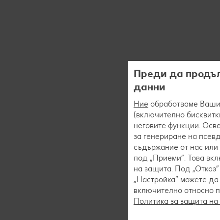
Преди да продъл
данни
Ние
обработваме Вашит
(включително бисквитки
неговите функции. Осве
за генериране на псев
съдържание от нас или 
под „Приеми“. Това вк
на защита. Под „Отказ
„Настройка“ можете да
включително относно пр
Политика за защита на