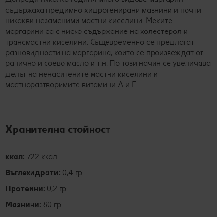
съдържаха предимно хидрогенирани мазнини и почти
никакви незаменими мастни киселини. Меките
маргарини са с ниско съдържание на холестерол и
трансмастни киселини. Същевременно се предлагат
разновидности на маргарина, които се произвеждат от
рапично и соево масло и т.н. По този начин се увеличава
делът на ненаситените мастни киселини и
мастноразтворимите витамини А и Е.
Хранителна стойност
ккал:
722 ккал
Въглехидрати:
0,4 гр
Протеини:
0,2 гр
Мазнини:
80 гр