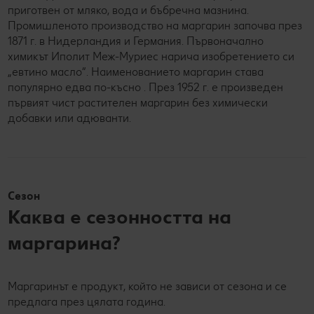
приготвен от мляко, вода и бъбречна мазнина.
Промишленото производство на маргарин започва през
1871 г. в Нидерландия и Германия. Първоначално
химикът Иполит Меж-Муриес нарича изобретението си
„евтино масло“. Наименованието маргарин става
популярно едва по-късно . През 1952 г. е произведен
първият чист растителен маргарин без химически
добавки или адюванти.
Сезон
Каква е сезонността на
маргарина?
Маргаринът е продукт, който не зависи от сезона и се
предлага през цялата година.