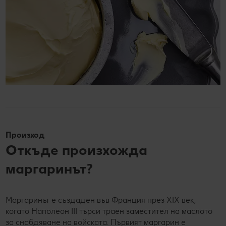
Произход
Откъде произхожда
маргаринът?
Маргаринът е създаден във Франция през XIX век,
когато Наполеон III търси траен заместител на маслото
за снабдяване на войската. Първият маргарин е