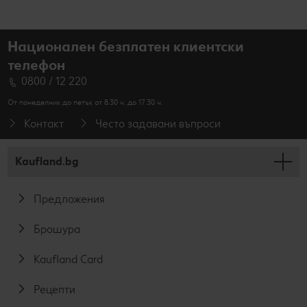
Национален безплатен клиентски
телефон
0800 / 12 220
От понеделник до петък от 8.30 ч. до 17.30 ч.
Контакт
Често задавани въпроси
Kaufland.bg
Предложения
Брошура
Kaufland Card
Рецепти