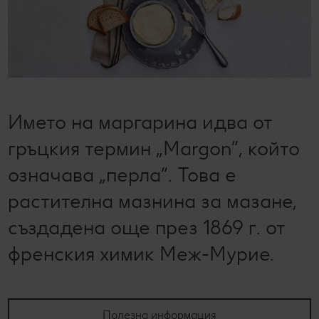
Колелото на наградите
Лексикон на свежестта
Услуги
Съвети от кухнята
Ние сме семейство
Развлечения, отдих и свободно време
Името на маргарина идва от
гръцкия термин „Margon“, който
означава „перла“. Това е
растителна мазнина за мазане,
създадена още през 1869 г. от
френския химик Меж-Мурие.
Полезна информация