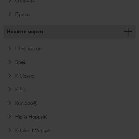
Отличия
Преса
Нашите марки
Шеф месар
Брей!
K-Classic
K-Bio
Kuniboo®
Hip & Hopps®
K-take It Veggie