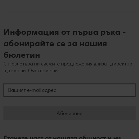
Информация от първа ръка -
абонирайте се за нашия
бюлетин
С нюзлетъра ни свежите предложения влизат директно
в дома ви. Очакваме ви.
Вашият e-mail адрес
Абониране
Станете част от нашата общност и ни