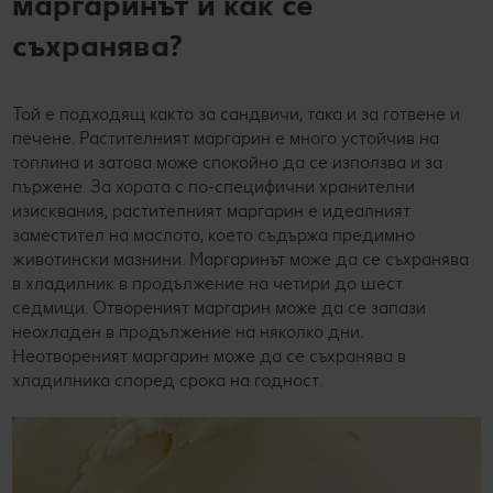
маргаринът и как се
съхранява?
Той е подходящ както за сандвичи, така и за готвене и
печене. Растителният маргарин е много устойчив на
топлина и затова може спокойно да се използва и за
пържене. За хората с по-специфични хранителни
изисквания, растителният маргарин е идеалният
заместител на маслото, което съдържа предимно
животински мазнини. Маргаринът може да се съхранява
в хладилник в продължение на четири до шест
седмици. Отвореният маргарин може да се запази
неохладен в продължение на няколко дни.
Неотвореният маргарин може да се съхранява в
хладилника според срока на годност.