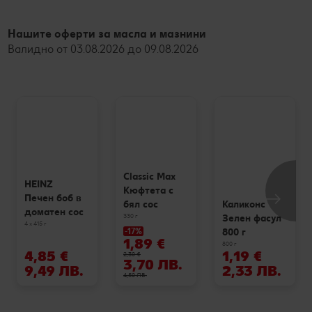
Нашите оферти за масла и мазнини
Валидно от 03.08.2026 до 09.08.2026
Classic Max
HEINZ
Кюфтета с
Печен боб в
бял сос
Каликонс
доматен сос
330 г
Зелен фасул
4 x 415 г
800 г
-17%
1,89 €
800 г
4,85 €
1,19 €
2,30 €
3,70 ЛВ.
9,49 ЛВ.
2,33 ЛВ.
4,50 ЛВ.