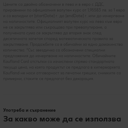
Цените са двойно обозначени в лева и в евро с ДДС,
приравнени по официалния валутен курс от 1,95583 лв. за 1 евро
и са валидни от {startDate} г. до {endDate} г. или до изчерпване
на наличностите. Официалният валутен курс на лева към евро
не се закръглява или съкращава при превалутиране, а
получената сума се закръглява до втория знак след
десетичната запетая според математическото правило за
закръгляване. Продажбите са в обичайни за едно домакинство
количества. *Със звездичка са обозначени специални
предложения до изчерпване на наличностите. Обичайните
Kaufland Card отстъпки са изчислени спрямо стандартната
текуща цена, на която продуктът се предлага в хипермаркета.
Kaufland не носи отговорност за печатни грешки, снимките са
примерни, стоките се предлагат без декорация.
Употреба и съхранение
За какво може да се използва