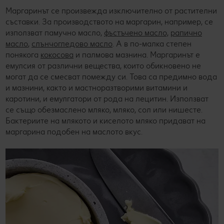
Маргаринът се произвежда изключително от растителни
съставки. За производството на маргарин, например, се
използват памучно масло,
фъстъчено масло,
рапично
масло
,
слънчогледово масло
. А в по-малка степен
понякога
кокосова
и палмова мазнина. Маргаринът е
емулсия от различни вещества, които обикновено не
могат да се смесват помежду си. Това са предимно вода
и мазнини, както и мастноразтворими витамини и
каротини, и емулгатори от рода на лецитин. Използват
се също обезмаслено мляко, мляко, сол или нишесте.
Бактериите на млякото и киселото мляко придават на
маргарина подобен на маслото вкус.