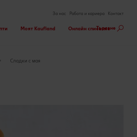
За нас
Работа и кариера
Контакт
Търсене
пти
Моят Kaufland
Онлайн списание
ене на рецепта
Игри
За духа и тялото
нарни теми
Актуални кампании
Съвети от кухнята
Сладки с мая
Услуги
Развлечения, отдих и
свободно време
Ние сме семейство