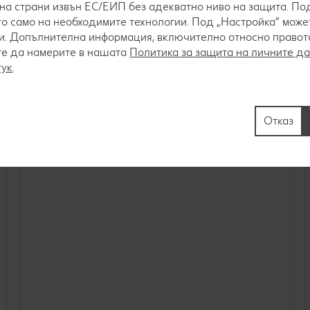
на страни извън ЕС/ЕИП без адекватно ниво на защита. Под
о само на необходимите технологии. Под „Настройка“ мож
 цялата година. Въпреки това някои разновидности като ве
. Допълнителна информация, включително относно правото 
но.
те да намерите в нашата
Политика за защита на личните д
тук
.
Отказ