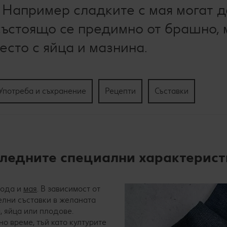
 Например сладките с мая могат д
 състоящо се предимно от брашно, 
есто с яйца и мазнина.
Употреба и съхранение
Рецепти
Съставки
следните специални характерис
 вода и
мая
. В зависимост от
елни съставки в желаната
, яйца или плодове.
о време, тъй като културите