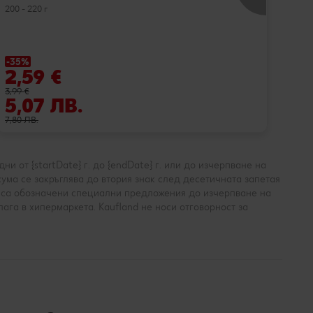
200 - 220 г
-35%
-33
2,59 €
7,
3,99 €
11,99
5,07 ЛВ.
15
7,80 ЛВ.
23,4
и от {startDate} г. до {endDate} г. или до изчерпване на
ума се закръглява до втория знак след десетичната запетая
а са обозначени специални предложения до изчерпване на
ага в хипермаркета. Kaufland не носи отговорност за