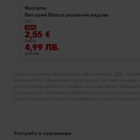
Nucrema
Бял крем Bianca различни видове
380 г
-26%
2,55 €
3,47 €
4,99 ЛВ.
6,79 ЛВ.
Цените са двойно обозначени в лева и в евро с ДДС, приравне
наличностите. Официалният валутен курс на лева към евро н
според математическото правило за закръгляване. Продажби
наличностите. Обичайните Kaufland Card отстъпки са изчисл
печатни грешки, снимките са примерни, стоките се предлага
Употреба и съхранение