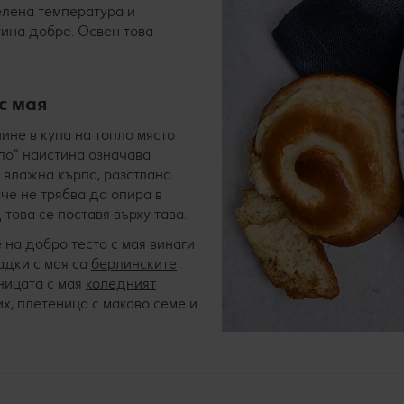
елена температура и
тина добре. Освен това
с мая
ине в купа на топло място
пло“ наистина означава
д влажна кърпа, разстлана
че не трябва да опира в
 това се поставя върху тава.
 на добро тесто с мая винаги
адки с мая са
берлинските
еницата с мая
коледният
их, плетеница с маково семе и