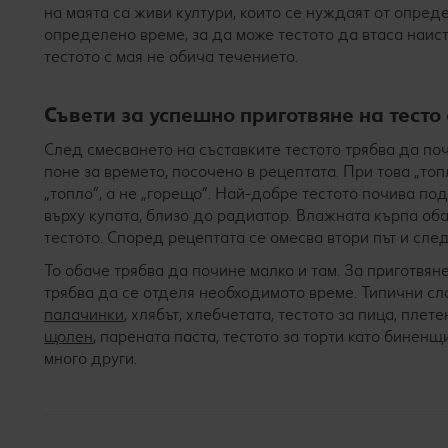
на маята са живи култури, които се нуждаят от опред
определено време, за да може тестото да втаса наис
тестото с мая не обича течението.
Съвети за успешно приготвяне на тесто 
След смесването на съставките тестото трябва да поч
поне за времето, посочено в рецептата. При това „то
„топло“, а не „горещо“. Най-добре тестото почива по
върху купата, близо до радиатор. Влажната кърпа оба
тестото. Според рецептата се омесва втори път и след
То обаче трябва да почине малко и там. За приготвяне
трябва да се отделя необходимото време. Типични сл
палачинки
, хлябът, хлебчетата, тестото за пица, плет
щолен
, парената паста, тестото за торти като биненщ
много други.