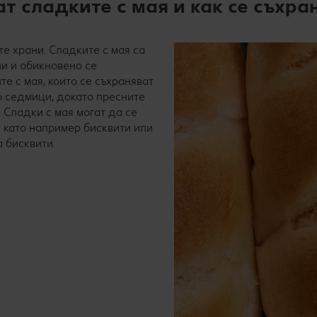
т сладките с мая и как се съхра
те храни. Сладките с мая са
ни и обикновено се
е с мая, които се съхраняват
ко седмици, докато пресните
. Сладки с мая могат да се
я като например бисквити или
а бисквити.