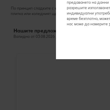
предаването на данни 
разрешите използванет
По принцип сладките с мая се предлагат пресни през
индивидуални употреби
плитка или коледният щолен се предлагат само сезон
време безплатно, може
нас може да намерите
Нашите предложения за сладки с мая
Валидно от 03.08.2026 до 09.08.2026