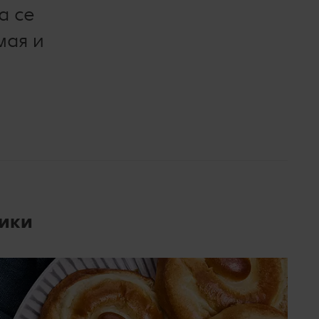
а се
мая и
тики