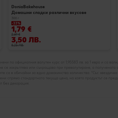
DoniaBakehouse
Домашни сладки различни вкусове
300 г
-33%
1,79 €
2,69 €
3,50 ЛВ.
5,26 ЛВ.
ни по официалния валутен курс от 1,95583 лв. за 1 евро и са валидн
е се закръглява или съкращава при превалутиране, а получената с
те са в обичайни за едно домакинство количества. *Със звездичк
ени спрямо стандартната текуща цена, на която продуктът се предл
т без декорация.