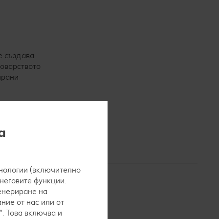
се създава
воварството
ирани
ки)
а
нологии (включително
 неговите функции.
генериране на
ние от нас или от
. Това включва и