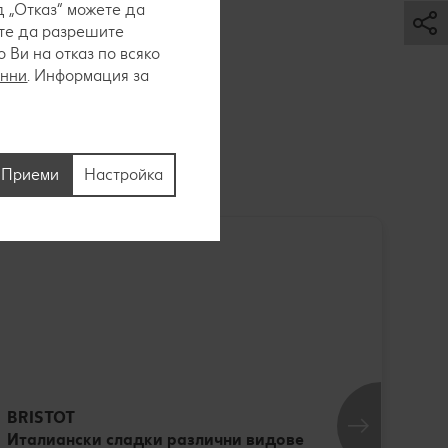
 „Отказ“ можете да
ете да разрешите
ликденската
Ви на отказ по всяко
анни
. Информация за
Приеми
Настройка
500 г
BRISTOT
Италиански сладки различни видове