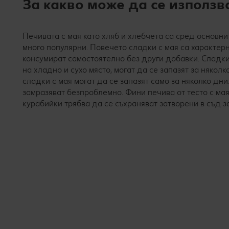
За какво може да се използва
Печивата с мая като хляб и хлебчета са сред основни
много популярни. Повечето сладки с мая са характер
консумират самостоятелно без други добавки. Сладкит
на хладно и сухо място, могат да се запазят за някол
сладки с мая могат да се запазят само за няколко дни
замразяват безпроблемно. Фини печива от тесто с ма
курабийки трябва да се съхраняват затворени в съд з