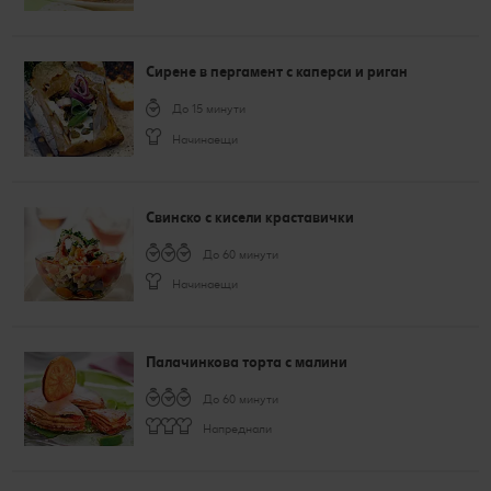
Сирене в пергамент с каперси и риган
До 15 минути
Начинаещи
Свинско с кисели краставички
До 60 минути
Начинаещи
Палачинкова торта с малини
До 60 минути
Напреднали