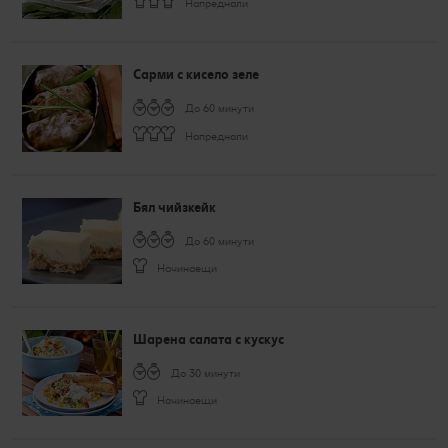
Напреднали
Сарми с кисело зеле
До 60 минути
Напреднали
Бял чийзкейк
До 60 минути
Начинаещи
Шарена салата с кускус
До 30 минути
Начинаещи