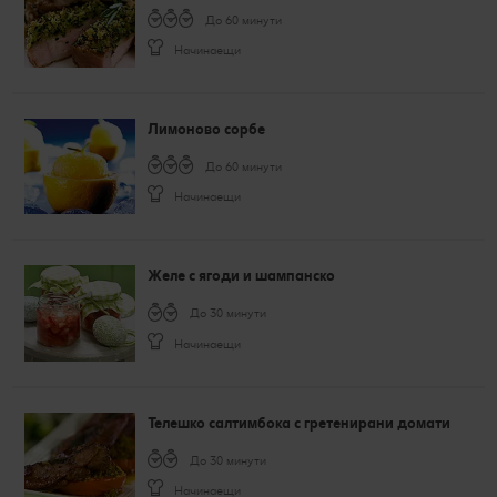
До 60 минути
Начинаещи
Лимоново сорбе
До 60 минути
Начинаещи
Желе с ягоди и шампанско
До 30 минути
Начинаещи
Телешко салтимбока с гретенирани домати
До 30 минути
Начинаещи