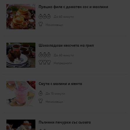
Пуешко филе с доматен сос и маслини
До 60 минути
Начинаещи
Шоколадови кексчета на грил
До 60 минути
Напреднали
Смути с малини и мента
До 15 минути
Начинаещи
Пълнени печурки със сьомга