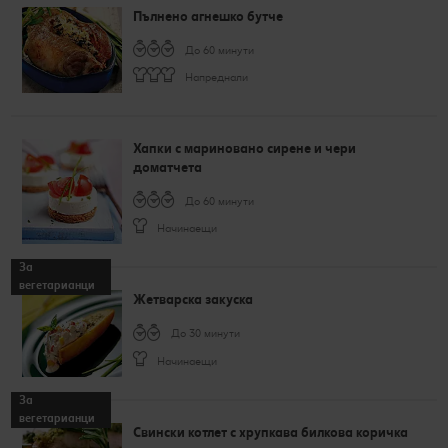
Пълнено агнешко бутче
До 60 минути
Напреднали
Хапки с мариновано сирене и чери
доматчета
До 60 минути
Начинаещи
За
вегетарианци
Жетварска закуска
До 30 минути
Начинаещи
За
вегетарианци
Свински котлет с хрупкава билкова коричка