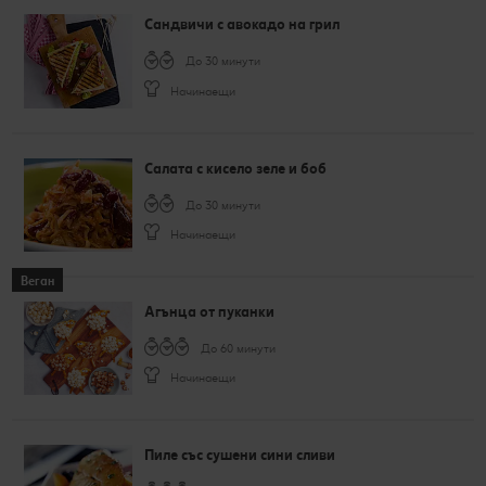
Сандвичи с авокадо на грил
До 30 минути
Начинаещи
Салата с кисело зеле и боб
До 30 минути
Начинаещи
Веган
Агънца от пуканки
До 60 минути
Начинаещи
Пиле със сушени сини сливи