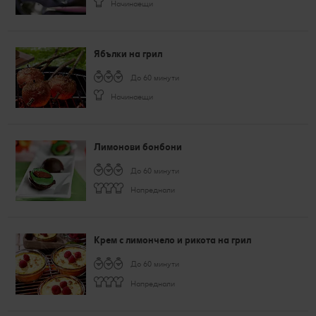
Начинаещи
Ябълки на грил
До 60 минути
Начинаещи
Лимонови бонбони
До 60 минути
Напреднали
Крем с лимончело и рикота на грил
До 60 минути
Напреднали