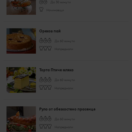
До 30 минути
Начинаещи
Орехов пай
До 60 минути
Напреднали
Торта Птиче мляко
До 60 минути
Напреднали
Руло от обезкостено прасенце
До 60 минути
Напреднали