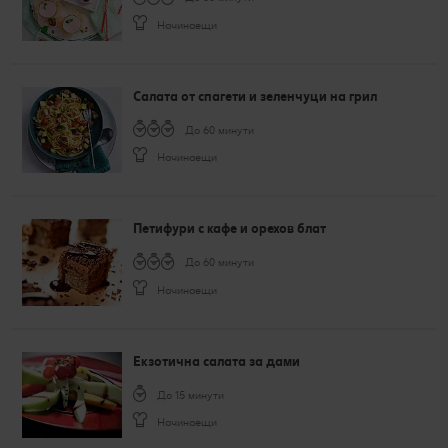
Начинаещи
Салата от спагети и зеленчуци на грил
До 60 минути
Начинаещи
Петифури с кафе и орехов блат
До 60 минути
Начинаещи
Екзотична салата за дами
До 15 минути
Начинаещи