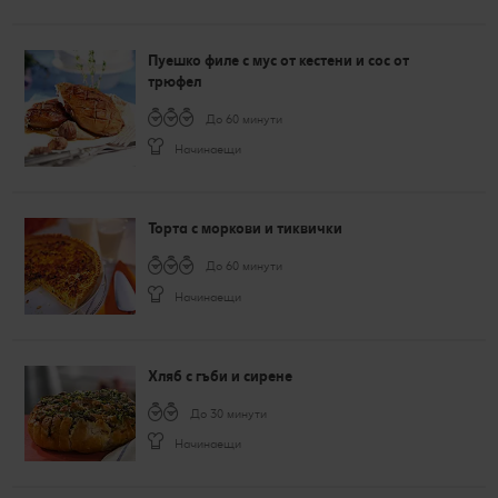
Пуешко филе с мус от кестени и сос от
трюфел
До 60 минути
Начинаещи
Торта с моркови и тиквички
До 60 минути
Начинаещи
Хляб с гъби и сирене
До 30 минути
Начинаещи