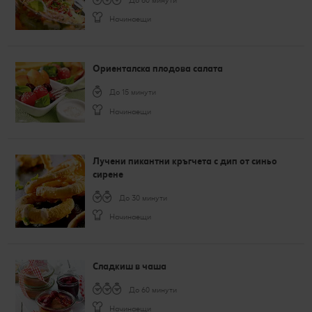
До 60 минути
Начинаещи
Ориенталска плодова салата
До 15 минути
Начинаещи
Лучени пикантни кръгчета с дип от синьо
сирене
До 30 минути
Начинаещи
Сладкиш в чаша
До 60 минути
Начинаещи