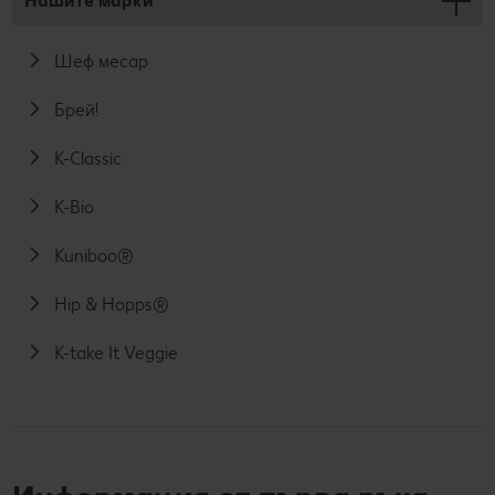
Нашите марки
Шеф месар
Брей!
K-Classic
K-Bio
Kuniboo®
Hip & Hopps®
K-take It Veggie