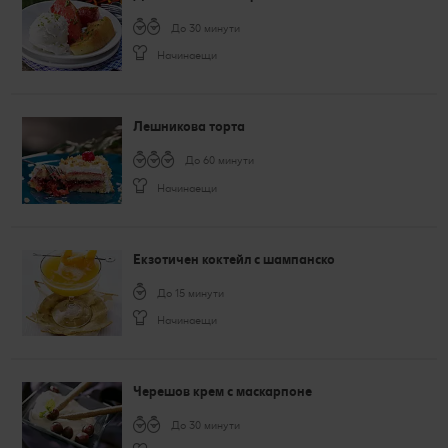
До 30 минути
Начинаещи
Лешникова торта
До 60 минути
Начинаещи
Екзотичен коктейл с шампанско
До 15 минути
Начинаещи
Черешов крем с маскарпоне
До 30 минути