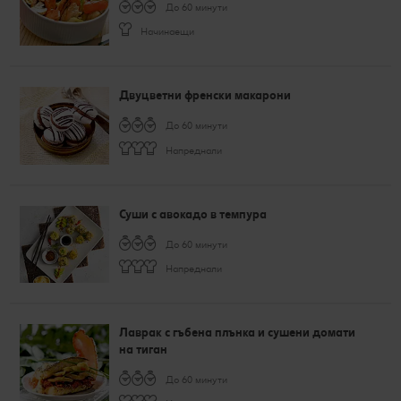
До 60 минути
Начинаещи
Двуцветни френски макарони
До 60 минути
Напреднали
Суши с авокадо в темпура
До 60 минути
Напреднали
Лаврак с гъбена плънка и сушени домати
на тиган
До 60 минути