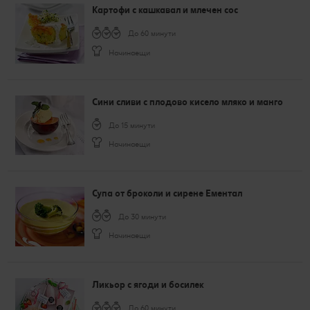
Картофи с кашкавал и млечен сос
До 60 минути
Начинаещи
Сини сливи с плодово кисело мляко и манго
До 15 минути
Начинаещи
Супа от броколи и сирене Ементал
До 30 минути
Начинаещи
Ликьор с ягоди и босилек
До 60 минути