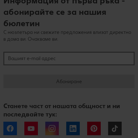
Информация от първа ръка -
абонирайте се за нашия
бюлетин
С нюзлетъра ни свежите предложения влизат директно
в дома ви. Очакваме ви.
Вашият e-mail адрес
Абониране
Станете част от нашата общност и ни
последвайте тук:
Facebook
YouTube
Instagram
LinkedIn
Pinterest
Tiktok