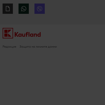
Giphy
WhatsApp
Viber
Редакция
Защита на личните данни