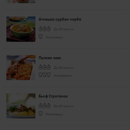
Агнешка курбан чорба
До 60 минути
Начинаещи
Пълнен заек
До 60 минути
Напреднали
Бьоф Строганов
До 60 минути
Начинаещи