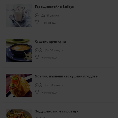
Горещ коктейл с Baileys
До 15 минути
Начинаещи
Студена крем супа
До 30 минути
Начинаещи
Ябълки, пълнени със сушени плодове
До 30 минути
Начинаещи
Задушено пиле с праз лук