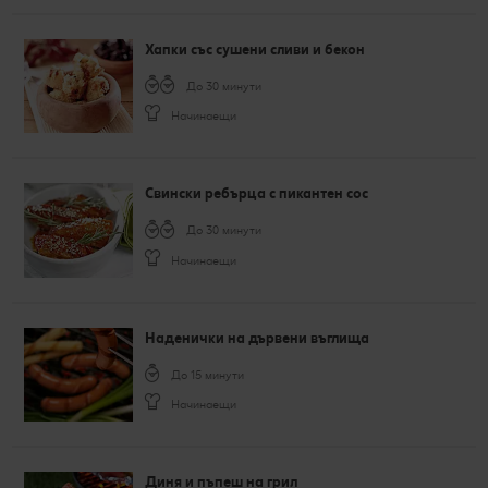
Хапки със сушени сливи и бекон
До 30 минути
Начинаещи
Свински ребърца с пикантен сос
До 30 минути
Начинаещи
Наденички на дървени въглища
До 15 минути
Начинаещи
Диня и пъпеш на грил