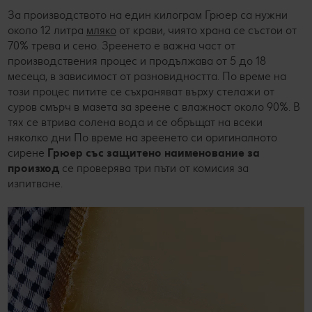
За производството на един килограм Грюер са нужни
около 12 литра
мляко
от крави, чиято храна се състои от
70% трева и сено. Зреенето е важна част от
производствения процес и продължава от 5 до 18
месеца, в зависимост от разновидността. По време на
този процес питите се съхраняват върху стелажи от
суров смърч в мазета за зреене с влажност около 90%. В
тях се втрива солена вода и се обръщат на всеки
няколко дни По време на зреенето си оригиналното
сирене
Грюер със защитено наименование за
произход
се проверява три пъти от комисия за
изпитване.