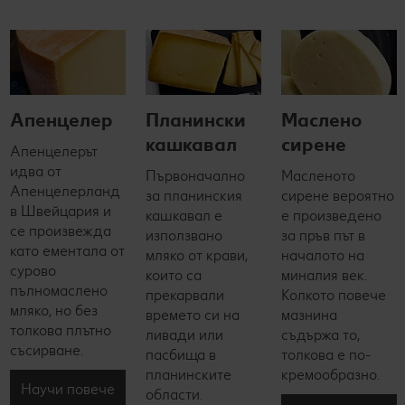
Апенцелер
Планински
Маслено
кашкавал
сирене
Апенцелерът
идва от
Първоначално
Масленото
Апенцелерланд
за планинския
сирене вероятно
в Швейцария и
кашкавал е
е произведено
се произвежда
използвано
за пръв път в
като ементала от
мляко от крави,
началото на
сурово
които са
миналия век.
пълномаслено
прекарвали
Колкото повече
мляко, но без
времето си на
мазнина
толкова плътно
ливади или
съдържа то,
съсирване.
пасбища в
толкова е по-
планинските
кремообразно.
Научи повече
области.