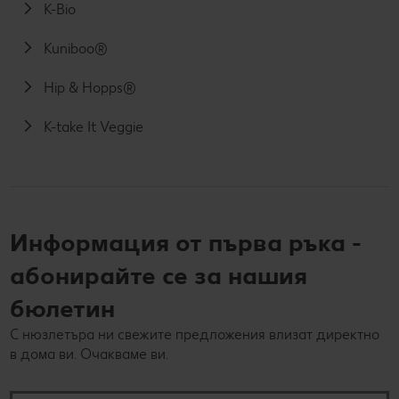
K-Bio
Kuniboo®
Hip & Hopps®
K-take It Veggie
Информация от първа ръка -
абонирайте се за нашия
бюлетин
С нюзлетъра ни свежите предложения влизат директно
в дома ви. Очакваме ви.
Вашият e-mail адрес