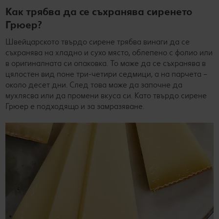
Как трябва да се съхранява сиренето
Грюер?
Швейцарското твърдо сирене трябва винаги да се
съхранява на хладно и сухо място, облепено с фолио или
в оригиналната си опаковка. То може да се съхранява в
цялостен вид поне три-четири седмици, а на парчета –
около десет дни. След това може да започне да
мухлясва или да промени вкуса си. Като твърдо сирене
Грюер е подходящо и за замразяване.