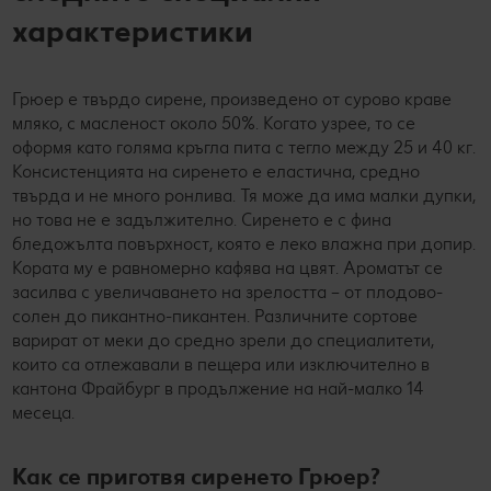
характеристики
Грюер е твърдо сирене, произведено от сурово краве
мляко, с масленост около 50%. Когато узрее, то се
оформя като голяма кръгла пита с тегло между 25 и 40 кг.
Консистенцията на сиренето е еластична, средно
твърда и не много ронлива. Тя може да има малки дупки,
но това не е задължително. Сиренето е с фина
бледожълта повърхност, която е леко влажна при допир.
Кората му е равномерно кафява на цвят. Ароматът се
засилва с увеличаването на зрелостта – от плодово-
солен до пикантно-пикантен. Различните сортове
варират от меки до средно зрели до специалитети,
които са отлежавали в пещера или изключително в
кантона Фрайбург в продължение на най-малко 14
месеца.
Как се приготвя сиренето Грюер?