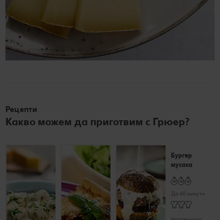
Рецепти
Какво можем да
приготвим с Грюер
?
Кюфтета
Киш
Бургер
Брей! в сос
Лорен
мусака
от сирена
До 60 минути
До 60 минути
До 60 минути
Напреднали
Напреднали