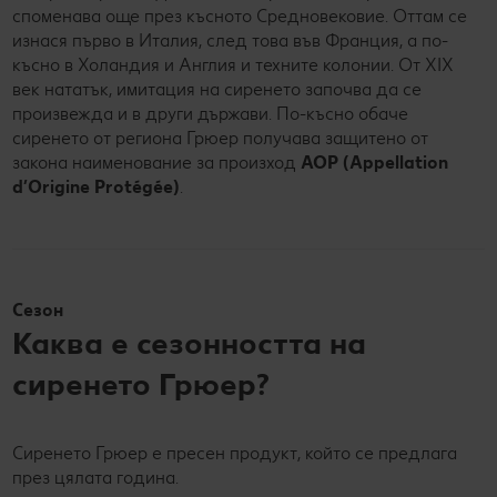
споменава още през късното Средновековие. Оттам се
изнася първо в Италия, след това във Франция, а по-
късно в Холандия и Англия и техните колонии. От XIX
век нататък, имитация на сиренето започва да се
произвежда и в други държави. По-късно обаче
сиренето от региона Грюер получава защитено от
закона наименование за произход
AOP (Appellation
d’Origine Protégée)
.
Сезон
Каква е сезонността на
сиренето Грюер?
Сиренето Грюер е пресен продукт, който се предлага
през цялата година.