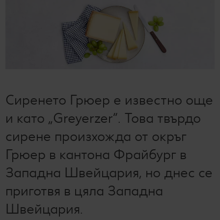
Kaufland Scan
Лексикон на свежестта
Услуги
Съвети от кухнята
Ние сме семейство
Развлечения, отдих и свободно време
Сиренето Грюер е известно още
и като „Greyerzer“. Това твърдо
сирене произхожда от окръг
Грюер в кантона Фрайбург в
Западна Швейцария, но днес се
приготвя в цяла Западна
Швейцария.