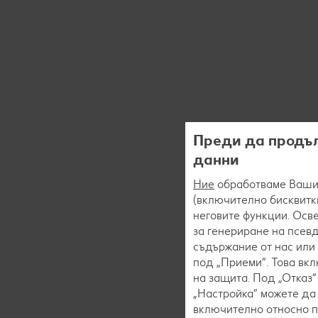
Преди да продъл
данни
Ние
обработваме Вашит
(включително бисквитки
неговите функции. Осве
за генериране на псев
съдържание от нас или 
под „Приеми“. Това вк
на защита. Под „Отказ
„Настройка“ можете да
включително относно пр