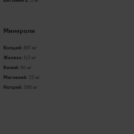
Витамин Е:
0 мг
Минерали
Калций:
881 мг
Желязо:
0,3 мг
Калий:
86 мг
Магнезий:
33 мг
Натрий:
588 мг