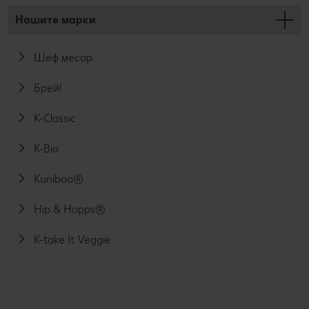
Нашите марки
Шеф месар
Брей!
K-Classic
K-Bio
Kuniboo®
Hip & Hopps®
K-take It Veggie