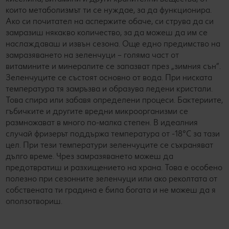
които метаболизмът ти се нуждае, за да функционира.
Ако си почитател на аспержите обаче, си струва да си
замразиш някакво количество, за да можеш да им се
наслаждаваш и извън сезона. Още едно предимство на
замразяването на зеленчуци – голяма част от
витамините и минералите се запазват през „зимния сън“.
Зеленчуците се състоят основно от вода. При ниската
температура тя замръзва и образува ледени кристали.
Това спира или забавя определени процеси. Бактериите,
гъбичките и другите вредни микроорганизми се
размножават в много по-малка степен. В идеалния
случай фризерът поддържа температура от -18°C за тази
цел. При тези температури зеленчуците се съхраняват
дълго време. Чрез замразяването можеш да
предотвратиш и разхищението на храна. Това е особено
полезно при сезонните зеленчуци или ако реколтата от
собствената ти градина е била богата и не можеш да я
оползотвориш.