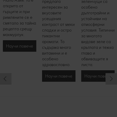
Мала Азия. То е
предлага
зеленчуци са
открито от
интересен за
особено
гърците и при
вкусовите
дълготрайни и
римляните се е
усещания
устойчиви на
смятало за тайна
контраст от меки
атмосферни
рецепта срещу
сладки и остро
условия. Типични
махмурлук.
пикантни
за многото
аромати. То
видове зеле са
Научи повече
съдържа много
кръглата и тежка
витамини и е
глава и
особено
обвиващите я
здравословно.
листа.
Научи повече
Научи повече