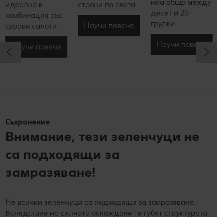
има общо между
идеално в
страни по света.
десет и 25
комбинация със
грудки.
Научи повече
сурови салати.
Научи повече
Научи повече
Съхранение
Внимание, тези зеленчуци не
са подходящи за
замразяване!
Не всички зеленчуци са подходящи за замразяване.
Вследствие на силното охлаждане те губят структурата