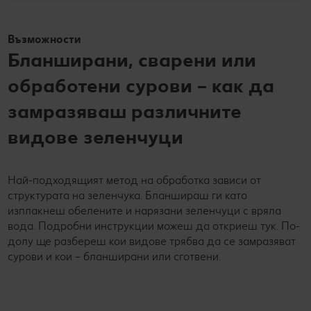
Възможности
Бланширани, сварени или
обработени сурови – как да
замразяваш различните
видове зеленчуци
Най-подходящият метод на обработка зависи от
структурата на зеленчука. Бланшираш ги като
изплакнеш обелените и нарязани зеленчуци с вряла
вода. Подробни инструкции можеш да откриеш тук. По-
долу ще разбереш кои видове трябва да се замразяват
сурови и кои – бланширани или сготвени.