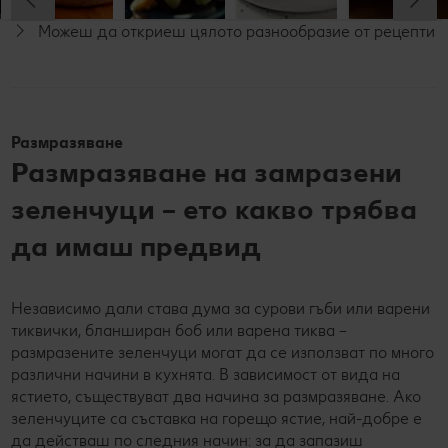
Можеш да откриеш цялото разнообразие от рецепти
За
Веган
Веган
вегетарианци
Размразяване
Размразяване на замразени
зеленчуци – ето какво трябва
да имаш предвид
Независимо дали става дума за сурови гъби или варени
тиквички, бланширан боб или варена тиква –
размразените зеленчуци могат да се използват по много
различни начини в кухнята. В зависимост от вида на
ястието, съществуват два начина за размразяване. Ако
зеленчуците са съставка на горещо ястие, най-добре е
да действаш по следния начин: за да запазиш