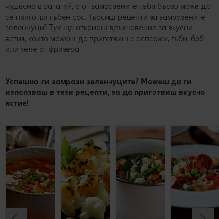
чудесно в рататуй, а от замразените гъби бързо може да
се приготви гъбен сос. Търсиш рецепти за замразените
зеленчуци? Тук ще откриеш вдъхновение за вкусни
ястия, които можеш да приготвиш с аспержи, гъби, боб
или зеле от фризера.
Успешно ли замрази зеленчуците? Можеш да ги
използваш в тези рецепти, за да приготвиш вкусно
ястие!
Постна
Бърза
Карфиол с
Пъстра
яхния от
зеленчукова
тахан
зеленчукова
елда
супа
яхния
До 60 минути
До 60 минути
До 15 минути
До 60 минути
Начинаещи
Напреднали
Начинаещи
Начинаещи