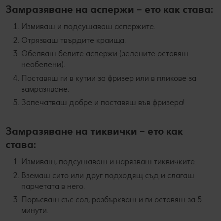
Замразяване на аспержи – ето как става:
Измиваш и подсушаваш аспержите.
Отрязваш твърдите краища.
Обелваш белите аспержи (зелените оставяш
необелени).
Поставяш ги в кутии за фризер или в пликове за
замразяване.
Запечатваш добре и поставяш във фризера!
Замразяване на тиквички – ето как
става:
Измиваш, подсушаваш и нарязваш тиквичките.
Вземаш сито или друг подходящ съд и слагаш
парчетата в него.
Поръсваш със сол, разбъркваш и ги оставяш за 5
минути.