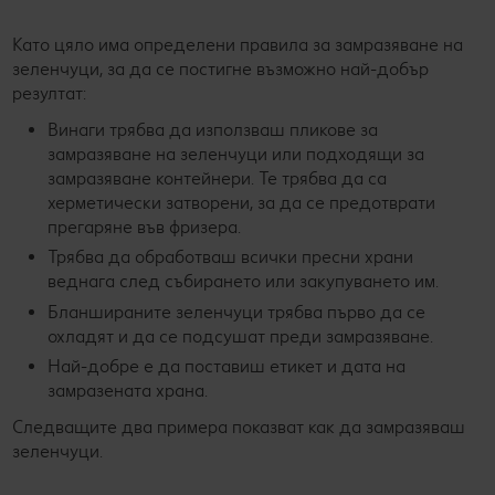
Като цяло има определени правила за замразяване на
зеленчуци, за да се постигне възможно най-добър
резултат:
Винаги трябва да използваш пликове за
замразяване на зеленчуци или подходящи за
замразяване контейнери. Те трябва да са
херметически затворени, за да се предотврати
прегаряне във фризера.
Трябва да обработваш всички пресни храни
веднага след събирането или закупуването им.
Бланшираните зеленчуци трябва първо да се
охладят и да се подсушат преди замразяване.
Най-добре е да поставиш етикет и дата на
замразената храна.
Следващите два примера показват как да замразяваш
зеленчуци.