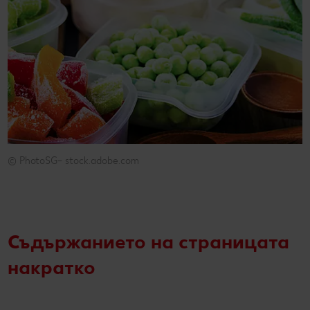
© PhotoSG– stock.adobe.com
© PhotoSG– stock.adobe.com
Съдържанието на страницата
накратко