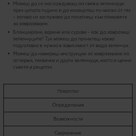
Можеш да се наслаждаваш на свежи зеленчуци
през цялата година и да изхвърляш по-малко от тях
– затова си заслужава да посегнеш към пликовете
за замразяване.
Бланширани, варени или сурови – как да замразиш
зеленчуците? Тук можеш да прочетеш каква
подготовка е нужна в зависимост от вида зеленчук.
Можеш да намериш инструкции за замразяване на
аспержи, тиквички и други зеленчуци, както и ценни
съвети и рецепти.
Накратко
Определение
Възможности
Съхранение