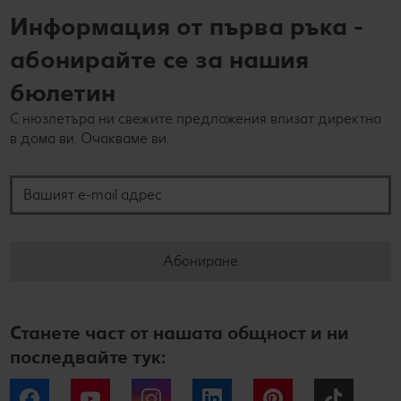
Информация от първа ръка -
абонирайте се за нашия
бюлетин
С нюзлетъра ни свежите предложения влизат директно
в дома ви. Очакваме ви.
Вашият e-mail адрес
Абониране
Станете част от нашата общност и ни
последвайте тук:
Facebook
YouTube
Instagram
LinkedIn
Pinterest
Tiktok