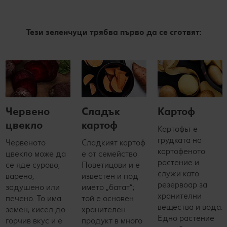
Тези зеленчуци трябва първо да се сготвят:
Червено
Сладък
Картоф
цвекло
картоф
Картофът е
грудката на
Червеното
Сладкият картоф
картофеното
цвекло може да
е от семейство
растение и
се яде сурово,
Поветицови и е
служи като
варено,
известен и под
резервоар за
задушено или
името „батат“;
хранителни
печено. То има
той е основен
вещества и вода.
земен, кисел до
хранителен
Едно растение
горчив вкус и е
продукт в много