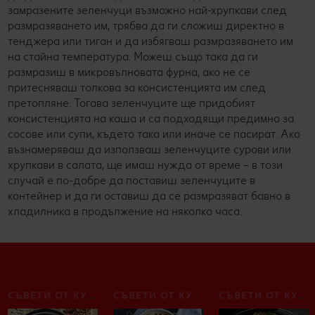
замразените зеленчуци възможно най-хрупкави след
размразяването им, трябва да ги сложиш директно в
тенджера или тиган и да избягваш размразяването им
на стайна температура. Можеш също така да ги
размразиш в микровълновата фурна, ако не се
притесняваш толкова за консистенцията им след
претопляне. Тогава зеленчуците ще придобият
консистенцията на каша и са подходящи предимно за
сосове или супи, където така или иначе се пасират. Ако
възнамеряваш да използваш зеленчуците сурови или
хрупкави в салата, ще имаш нужда от време – в този
случай е по-добре да поставиш зеленчуците в
контейнер и да ги оставиш да се размразяват бавно в
хладилника в продължение на няколко часа.
СЪВЕТИ ОТ КУХНЯТА
СЪВЕТИ ОТ КУХНЯТА
СЪВЕТИ ОТ КУХНЯТА