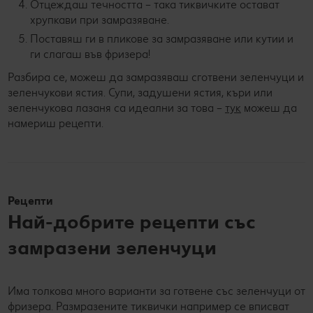
Отцеждаш течността – така тиквичките остават
хрупкави при замразяване.
Поставяш ги в пликове за замразяване или кутии и
ги слагаш във фризера!
Разбира се, можеш да замразяваш сготвени зеленчуци и
зеленчукови ястия. Супи, задушени ястия, къри или
зеленчукова лазаня са идеални за това –
тук
можеш да
намериш рецепти.
Рецепти
Най-добрите рецепти със
замразени зеленчуци
Има толкова много варианти за готвене със зеленчуци от
фризера. Размразените тиквички например се вписват