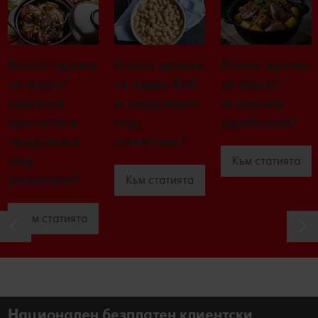
Колко време
Колко време
Колко време
се варят
се вари боб
се варят
свински
в тенджера
агнешки
крачета в
под
дреболии?
тенджера
налягане?
под
Към статията
налягане?
Към статията
Към статията
Национален безплатен клиентски