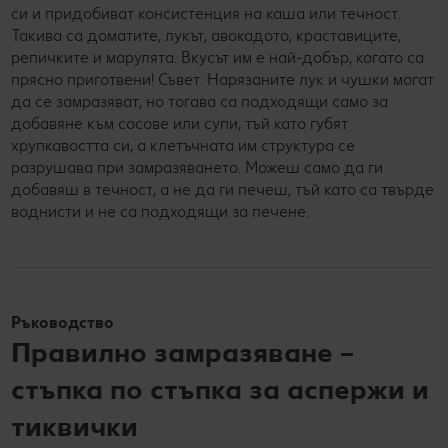
си и придобиват консистенция на каша или течност.
Такива са доматите, лукът, авокадото, краставиците,
репичките и марулята. Вкусът им е най-добър, когато са
прясно приготвени! Съвет: Нарязаните лук и чушки могат
да се замразяват, но тогава са подходящи само за
добавяне към сосове или супи, тъй като губят
хрупкавостта си, а клетъчната им структура се
разрушава при замразяването. Можеш само да ги
добавяш в течност, а не да ги печеш, тъй като са твърде
воднисти и не са подходящи за печене.
Ръководство
Правилно замразяване –
стъпка по стъпка за аспержи и
тиквички