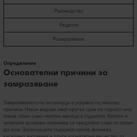
Ръководство
Рецепти
Размразяване
Определение
Основателни причини за
замразяване
Замразяването на зеленчуци е разумно по няколко
причини. Някои видове имат кратък срок на годност или
пиков сезон само няколко месеца в годината. Белите и
зелените аспержи например се предлагат само от април
до юли. Зеленчуците съдържат калий, фолиева
киселина, витамини и други хранителни вещества, от