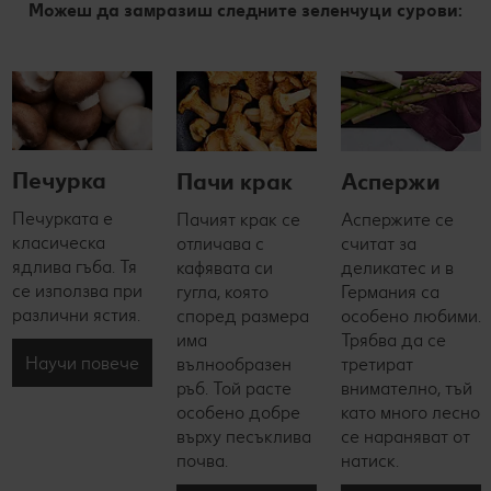
Можеш да замразиш следните зеленчуци сурови:
Печурка
Пачи крак
Аспержи
Печурката е
Пачият крак се
Аспержите се
класическа
отличава с
считат за
ядлива гъба. Тя
кафявата си
деликатес и в
се използва при
гугла, която
Германия са
различни ястия.
според размера
особено любими.
има
Трябва да се
Научи повече
вълнообразен
третират
ръб. Той расте
внимателно, тъй
особено добре
като много лесно
върху песъклива
се нараняват от
почва.
натиск.