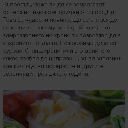
Колелото на наградите
Въпросът „Може ли да се замразяват
Лексикон на свежестта
Услуги
Съвети от кухнята
аспержи?“ има категоричен отговор: „Да“.
Това са чудесни новини, що се отнася до
Ние сме семейство
Развлечения, отдих и свободно време
сезонните зеленчуци. В крайна сметка
замразяването на храна ти позволява да я
съхраниш по-дълго. Независимо дали са
сурови, бланширани, или сготвени, ето
какво трябва да направиш, за да запазиш
свежия вкус на аспержите и другите
зеленчуци през цялата година.