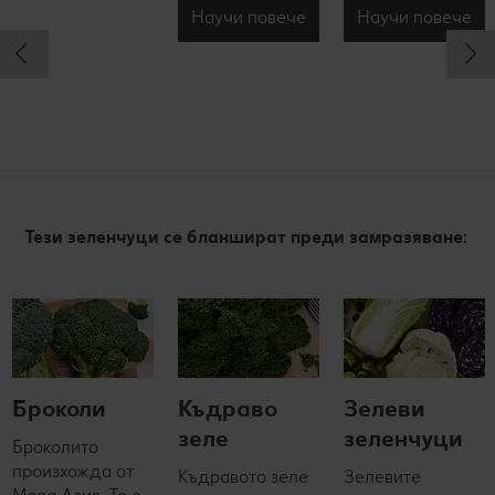
Научи повече
Научи повече
Тези зеленчуци се бланшират преди замразяване:
Броколи
Къдраво
Зелеви
зеле
зеленчуци
Броколито
произхожда от
Къдравото зеле
Зелевите